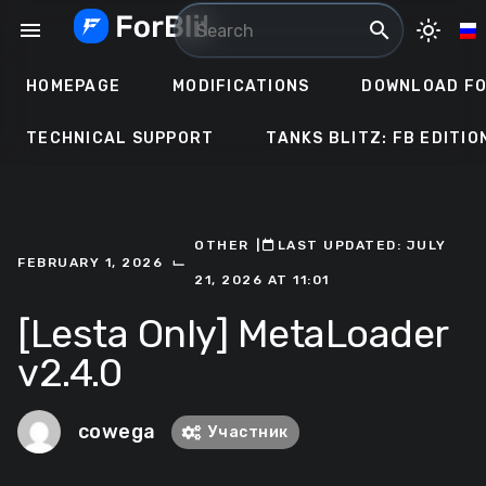
Skip
menu
search
light_mode
to
content
HOMEPAGE
MODIFICATIONS
DOWNLOAD FO
TECHNICAL SUPPORT
TANKS BLITZ: FB EDITIO
OTHER
ㅤ|ㅤ
ㅤLAST UPDATED: JULY
⌙
FEBRUARY 1, 2026
21, 2026 AT 11:01
[Lesta Only] MetaLoader
v2.4.0
cowega
Участник