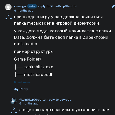
cowega
reply to 9l_in0i_p0beditel
Author
6 months ago
2
при входе в игру у вас должна появиться
папка metaloader в игровой директории.
у каждого мода, который начинается с папки
Data, должна быть своя папка в директории
metaloader
пример структуры:
Game Folder/
├── tanksblitz.exe
├── metaloader.dll
└── metaloader/
Read more
Reply
├── new_crosshair/ -- Название вашего мода
└── data/... -- Внутри содержимое мода
9l_in0i_p0beditel
reply to cowega
6 months ago
0
а еще как надо правильно установить сам
изменения вступают в силу при следующей