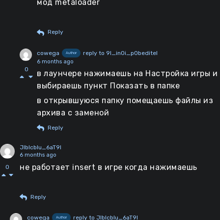
мод metaloader
загрузке файлов ИГРОЙ. например, вы
находитесь в игре в главном меню и только
Reply
что поместили новый мод на камуфляж в
папку metaloader. зайдите в бой и вы увидите
cowega
reply to 9l_in0i_p0beditel
Author
ваш новый камуфляж. так же работает с
6 months ago
модом на прицел и с другими. при
0
в лаунчере нажимаешь на Настройка игры и
необходимости можно перезайти в игру, но я
выбираешь пункт Показать в папке
обходился лишь заходом в тк и выходом в
в открывшуюся папку помещаешь файлы из
лобби
архива с заменой
Reply
JIbIcbIu_6aT9I
6 months ago
не работает insert в игре когда нажимаешь
0
Reply
cowega
reply to JIbIcbIu_6aT9I
Author