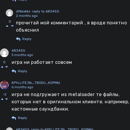
dfkkxkks
reply to 683455
2 months ago
0
прочитай мой комментарий , я вроде понятно
объяснил
Reply
683455
5 months ago
игра ни работает совсем
0
Reply
KPYLLITEJIb_TBOEU_KOPMbI
6 months ago
игра не подгружает из metaloader те файлы,
-2
которых нет в оригинальном клиенте. например,
кастомные саундбанки.
Reply
683455
reply to KPYLLITEJIb_TBOEU_KOPMbI