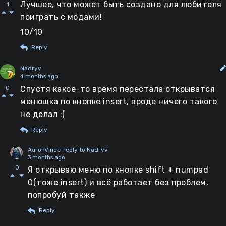
Лучшее, что может быть создано для любителя
1
мода. А в эту папку мода, из которой вы
поиграть с модами!
только что забрали файлы, засуньте Data.
Наконец, получившуюся матрешку
10/10
переместите в папку metaloader
Reply
То есть:
Nadryv
--/Tanks_Blitz/
4 months ago
Спустя какое-то время перестала открыватся
----/metaloader/
0
менюшка по кнопке insert, вроде ничего такого
------/mod_1/
не делал :(
--------/Data/
Reply
----------/mod_file1
----------/mod_file2
AaronVince
reply to Nadryv
3 months ago
----------/...
0
Я открываю меню по кнопке shift + numpad
НО: ЕСЛИ У ВАС РАЗАРХИРОВАННАЯ ПАПКА
0(тоже insert) и всё работает без проблем,
УЖЕ НАЗЫВАЕТСЯ Data - СОЗДАЙТЕ ПАПКУ
попробуй также
С НАЗВАНИЕМ МОДА И ЗАСУНЬТЕ ТУДА ЭТУ
Reply
Data.