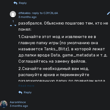
Reply
dfkkxkks
reply to CJIYJIL6A
3 months ago
1
разобрался. Обьясняю пошагово тем, кто не
понял:
1.Скачайте этот мод и извлеките ее в
главную папку игры (по умолчанию она
называется Tanks_Blitz), в которой лежат
др.папки вроде Data, game_metadata и т.д.
Соглашайтесь на замену файлов.
2.Скачайте необходимый вам мод,
распакуйте архив и переименуйте
разархированную папку по правилам мода
Read more
(латиница, цифры и нижнее подчеркивание)
Reply
3.Создайте папку с названием Data.
Засуньте в эту Data те файлы, которые
AaronVince
находятся внутри разархированной папки
3 months ago