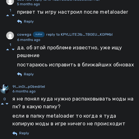
5 months ago
1
привет ты игру настроил после metaloader
Reply
cowega
reply to KPYLLITEJIb_TBOEU_KOPMbI
Author
6 months ago
1
да, об этой проблеме известно, уже ищу
решение
постараюсь исправить в ближайших обновах
Reply
9l_in0i_p0beditel
6 months ago
я не понял куда нужно распаковывать моды на
0
пк? в какую папку?
если в папку metaloader то когда я туда
копирую моды в игре ничего не происходит
Reply