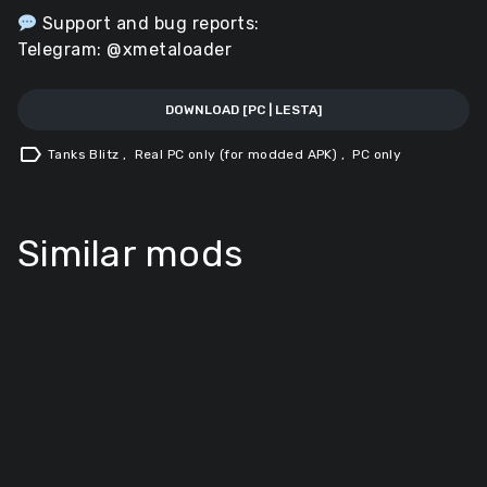
Support and bug reports:
Telegram: @xmetaloader
DOWNLOAD [PC | LESTA]
label
Tanks Blitz
,
Real PC only (for modded APK)
,
PC only
Similar mods