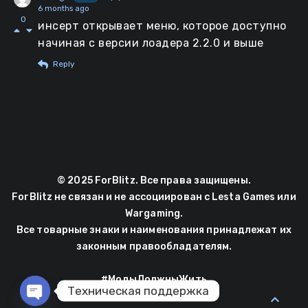
6 months ago
0
инсерт открывает меню, которое доступно
начиная с версии лоадера 2.2.0 и выше
Reply
© 2025 ForBlitz. Все права защищены.
ForBlitz не связан и не ассоциирован с Lesta Games или
Wargaming.
Все товарные знаки и наименования принадлежат их
законным правообладателям.
#МодыДолжныЖить
Техническая поддержка
expand_less