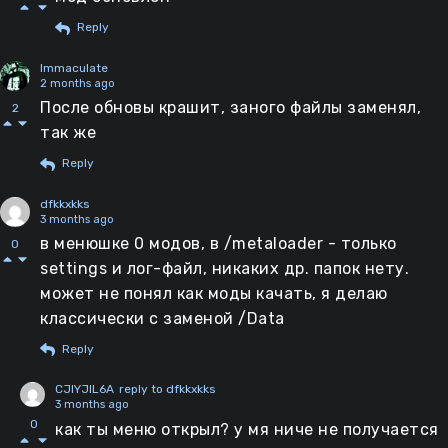
Reply
Immaculate
2 months ago
После обновы крашит, заного файлы заменял,
2
так же
Reply
dfkkxkks
3 months ago
в менюшке 0 модов, в /metaloader - только
0
settings и лог-файл, никаких др. папок нету.
может не понял как моды качать, я делаю
классически с заменой /Data
Reply
CJIYJIL6A
reply to dfkkxkks
3 months ago
0
как ты меню открыл? у мя ниче не получается