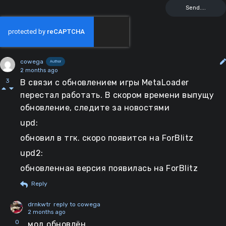
cowega
Author
2 months ago
3
В связи с обновлением игры MetaLoader
перестал работать. В скором времени выпущу
обновление, следите за новостями
upd:
обновил в тгк. скоро появится на ForBlitz
upd2:
обновленная версия появилась на ForBlitz
Reply
drnkwtr
reply to cowega
2 months ago
0
мод обновлён