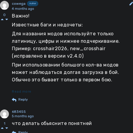
4.Зайдите в игру, нажмите Insert и у вас в
cowega
Author
4 months ago
меню - ваши моды, которыми вы можете
0
Важно!
оперировать.
Известные баги и недочеты:
Для названия модов используйте только
Надеюсь, обьяснил понятно. Автору
латиницу, цифры и нижнее подчеркивание.
советую взять (или скорректировать его)
Пример: crosshair2026, new_crosshair
эту инструкцию и засунуть в описание
(исправлено в версии v2.4.0)
мода, так как люди, впервые качающие
При использовании большого кол-ва модов
моды, не совсем понимают эту матрешку,
может наблюдаться долгая загрузка в бой.
которую они должны создать
Обычно это бывает только в первом бою.
Read more
Если вы нашли еще что-то, можете уведомить в
Reply
чате под любым постом.
683455
5 months ago
что делать обьясните понятней
1
Reply