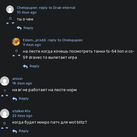
Chelopupen
reply to Drak-eternal
10 days ago
0
ты о чем
Reply
Edem_pro65
reply to Chelopupen
9 days ago
0
на лесте когда хочешь посмотреть танки ts-54 lion и cs-
59 dravec то вылетает игра
Reply
anisin
18 days ago
на вг не работает на лесте норм
1
Reply
stalker4tv
22 days ago
когда будет микро патч для wot blitz?
0
Reply