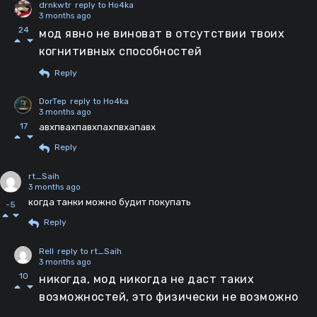
drnkwtr
reply to Ho4ka
3 months ago
24
мод явно не виноват в отсутствии твоих
когнитивных способностей
Reply
DorTep
reply to Ho4ka
3 months ago
17
авхпвахпавхпахпвхапавх
Reply
rt_Saih
3 months ago
когда танки можно будит покупать
-5
Reply
Rell
reply to rt_Saih
3 months ago
10
никогда, мод никогда не даст таких
возможностей, это физически не возможно