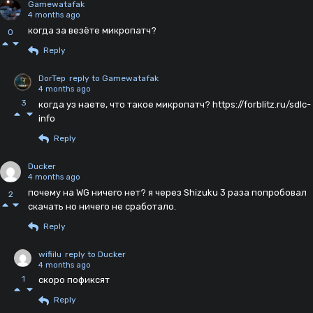
Gamewatafak
4 months ago
когда за везёте микропатч?
0
Reply
DorTep
reply to Gamewatafak
4 months ago
3
когда уз наете, что такое микропатч? https://forblitz.ru/sdlc-
info
Reply
Ducker
4 months ago
почему на WG ничего нет? я через Shizuku 3 раза попробовал
2
скачать но ничего не сработало.
Reply
wifiilu
reply to Ducker
4 months ago
1
скоро пофиксят
Reply