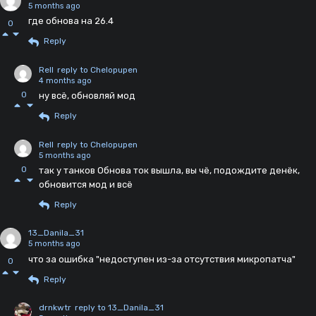
5 months ago
где обнова на 26.4
0
Reply
Rell
reply to Chelopupen
4 months ago
0
ну всё, обновляй мод
Reply
Rell
reply to Chelopupen
5 months ago
0
так у танков Обнова ток вышла, вы чё, подождите денёк,
обновится мод и всё
Reply
13_Danila_31
5 months ago
что за ошибка "недоступен из-за отсутствия микропатча"
0
Reply
drnkwtr
reply to 13_Danila_31