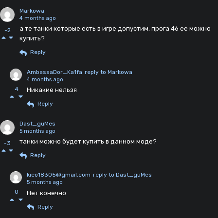
Markowa
4 months ago
а те танки которые есть в игре допустим, прога 46 ее можно
-2
купить?
Reply
AmbassaDor_Ka1fa
reply to Markowa
4 months ago
4
Никакие нельзя
Reply
Dast_guMes
5 months ago
танки можно будет купить в данном моде?
-3
Reply
kieo18305@gmail.com
reply to Dast_guMes
5 months ago
0
Нет конечно
Reply