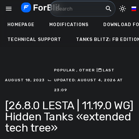
Skip
menu
search
light_mode
to
content
HOMEPAGE
MODIFICATIONS
DOWNLOAD FO
TECHNICAL SUPPORT
TANKS BLITZ: FB EDITIO
POPULAR
,
OTHER
ㅤ|ㅤ
ㅤLAST
⌙
AUGUST 18, 2023
UPDATED: AUGUST 4, 2026 AT
23:09
[26.8.0 LESTA | 11.19.0 WG]
Hidden Tanks «extended
tech tree»