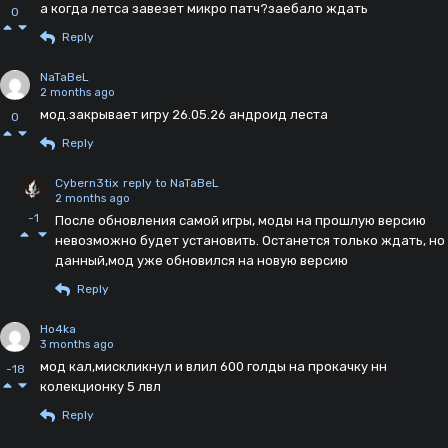
а когда летса завезет микро патч?заебало ждать
0
Reply
NaTaBeL
2 months ago
мод.закрывает игру 26.05.26 андроид леста
0
Reply
Cybern3tix
reply to NaTaBeL
2 months ago
-1
После обновления самой игры, моды на прошлую версию
невозможно будет установить. Останется только ждать, но
данный,мод уже обновился на новую версию
Reply
Ho4ka
3 months ago
мод кал,мискликнул и влил 600 голды на прокачку нн
-18
колекционку 5 лвл
Reply