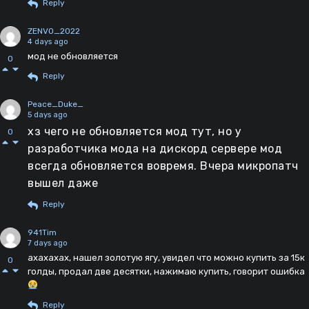
Reply
ZENVO_2022
4 days ago
мод не обновляется
0
Reply
Peace_Duke_
5 days ago
хз чего не обновляется мод тут, но у
0
разработчика мода на дискорд сервере мод
всегда обновляется вовремя. Вчера микропатч
вышел даже
Reply
941Tim
7 days ago
ахахахах, нашел золотую ягу, увидел что можно купить за 15к
0
голды, продал две десятки, нажимаю купить, говорит ошибка
Reply