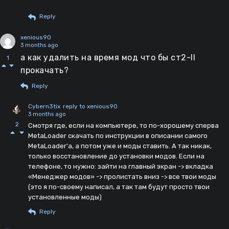
Reply
xenious90
3 months ago
а как удалить на время мод что бы ст2-II
1
прокачать?
Reply
Cybern3tix
reply to xenious90
3 months ago
2
Смотря где, если на компьютере, то по-хорошему сперва
MetaLoader скачать по инструкции в описании самого
MetaLoader'а, а потом уже и моды ставить. А так никак,
только восстановление до установки модов. Если на
телефоне, то нужно: зайти на главный экран -> вкладка
«Менеджер модов» -> пролистать вниз -> все твои моды
(это я по-своему написал, а так там будут просто твои
установленные моды)
Reply