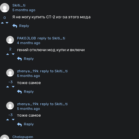
Skiti_ti
5 months ago
Я не могу купить СТ-2 из-за этого мода
0
Reply
PAKOJLOB
reply to Skiti_ti
4 months ago
2
гений отключи мод купи и включи
Reply
zhenya_19k
reply to Skiti_ti
5 months ago
-3
тоже самое
Reply
zhenya_19k
reply to Skiti_ti
5 months ago
-3
тоже самое
Reply
Chelopupen