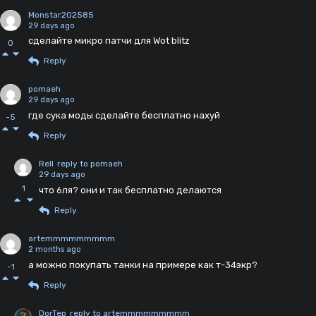
Monstar202585
29 days ago
сделайте микро патчи для Wot blitz
0
Reply
pomaeh
29 days ago
где сука моды сделайте бесплатно нахуй
-5
Reply
Rell
reply to pomaeh
29 days ago
1
что 6ля? они и так бесплатно делаются
Reply
artemmmmmmmmm
2 months ago
а можно покупать танки на примере как т-34экр?
-1
Reply
DorTep
reply to artemmmmmmmmm