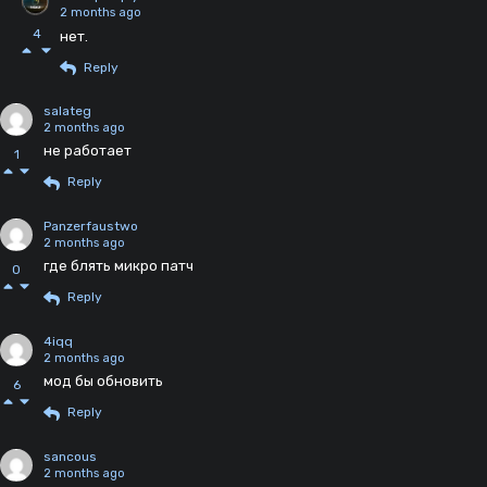
2 months ago
4
нет.
Reply
salateg
2 months ago
не работает
1
Reply
Panzerfaustwo
2 months ago
где блять микро патч
0
Reply
4iqq
2 months ago
мод бы обновить
6
Reply
sancous
2 months ago