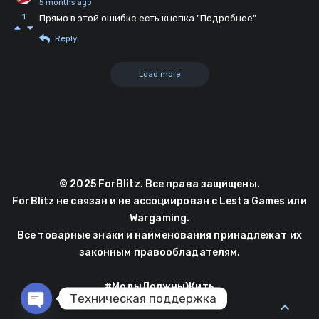
5 months ago
1
Прямо в этой ошибке есть кнопка "Подробнее"
Reply
Load more
© 2025 ForBlitz. Все права защищены.
ForBlitz не связан и не ассоциирован с Lesta Games или
Wargaming.
Все товарные знаки и наименования принадлежат их
законным правообладателям.
#МодыДолжныЖить
Техническая поддержка
expand_less