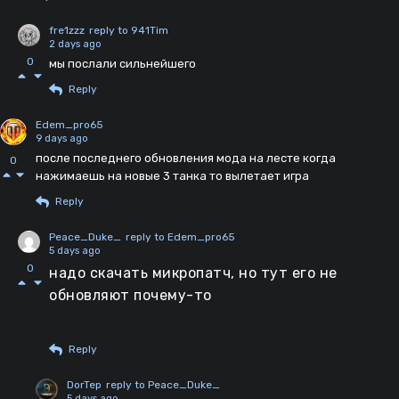
fre1zzz
reply to 941Tim
2 days ago
0
мы послали сильнейшего
Reply
Edem_pro65
9 days ago
после последнего обновления мода на лесте когда
0
нажимаешь на новые 3 танка то вылетает игра
Reply
Peace_Duke_
reply to Edem_pro65
5 days ago
0
надо скачать микропатч, но тут его не
обновляют почему-то
Reply
DorTep
reply to Peace_Duke_
5 days ago