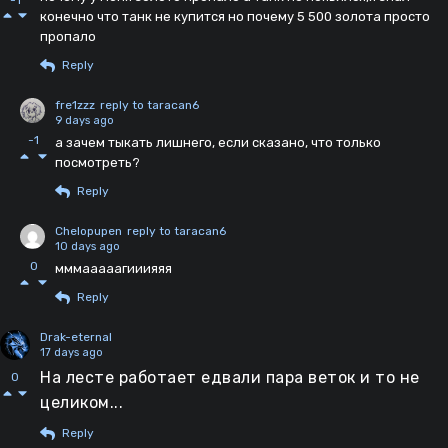
конечно что танк не купится но почему 5 500 золота просто
пропало
Reply
fre1zzz
reply to taracan6
9 days ago
-1
а зачем тыкать лишнего, если сказано, что только
посмотреть?
Reply
Chelopupen
reply to taracan6
10 days ago
0
мммааааагииияяя
Reply
Drak-eternal
17 days ago
На лесте работает едвали пара веток и то не
0
целиком...
Reply