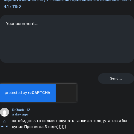
4.1
1152
/
DrJack_13
a day ago
эх. обидно, что нельзя покупать танки за голоду. а так я бы
0
купил Протея за 5 годы))))))