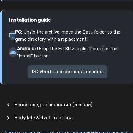
Installation guide
PC:
Unzip the archive, move the Data folder to the
game directory with a replacement
Android:
Using the ForBlitz application, click the
"Install" button
Want to order custom mod
chevron_left
Новые следы попаданий (декали)
chevron_right
Body kit «Velvet traction»
Оценить запись могут только авторизованные пользователи >