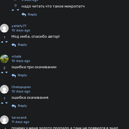
0
надо читать что такое микропатч
Reply
yehkfy77
10 days ago
Мод имба, спасибо автор!
1
Reply
vitalik
10 days ago
ошибка при скачивании
2
Reply
Chelopupen
10 days ago
ошибка скачивания
1
Reply
taracan6
11 days ago
почему у меня золото пропало а танк не появился,я знал
-1