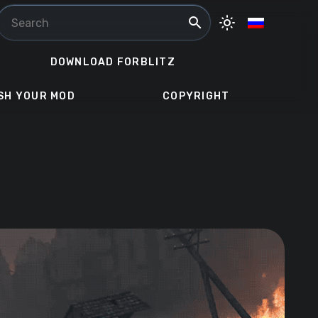
search
light_mode
DOWNLOAD FORBLITZ
SH YOUR MOD
COPYRIGHT