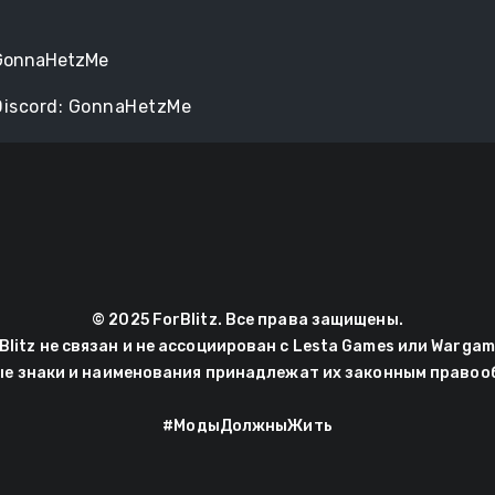
GonnaHetzMe
Discord: GonnaHetzMe
© 2025 ForBlitz. Все права защищены.
Blitz не связан и не ассоциирован с Lesta Games или Wargam
ые знаки и наименования принадлежат их законным правоо
#МодыДолжныЖить