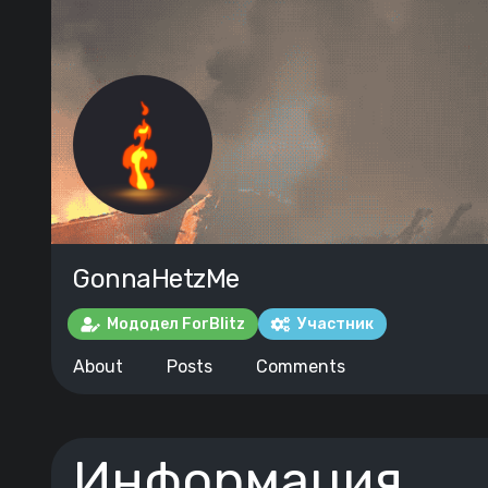
GonnaHetzMe
Мододел ForBlitz
Участник
About
Posts
Comments
Информация