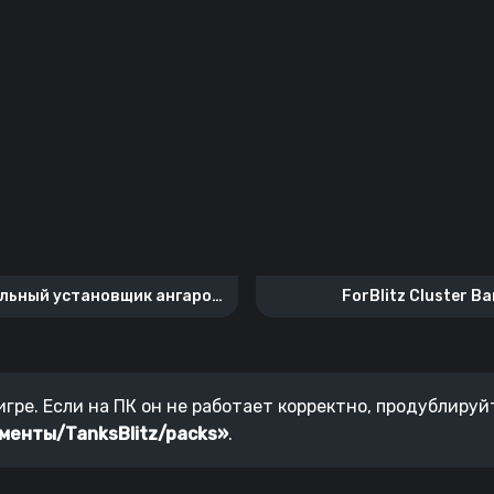
льный установщик ангаров
ForBlitz Cluster Ba
для ПК
гре. Если на ПК он не работает корректно, продублируйт
менты/TanksBlitz/packs»
.