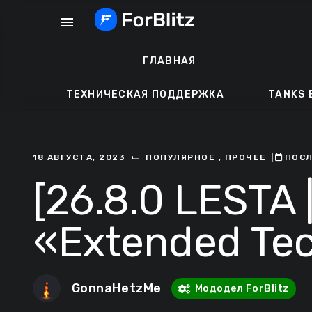
Перейти
menu
к
содержанию
ГЛАВНАЯ
ТЕХНИЧЕСКАЯ ПОДДЕРЖКА
TANKS 
⌙
18 АВГУСТА, 2023
ПОПУЛЯРНОЕ
,
ПРОЧЕЕ
ㅤ|ㅤ
ㅤПОС
[26.8.0 LESTA 
«Extended Tec
GonnaHetzMe
Мододел ForBlitz