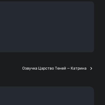
chevron_right
Озвучка Царство Теней — Катрина