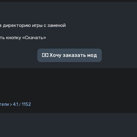
 в директорию игры с заменой
ать кнопку «Скачать»
Хочу заказать мод
ели > 4.1
1152
/