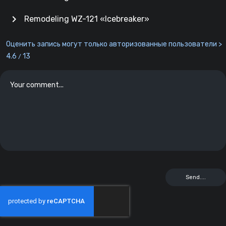
chevron_right
Remodeling WZ-121 «Icebreaker»
Оценить запись могут только авторизованные пользователи >
4.6
13
/