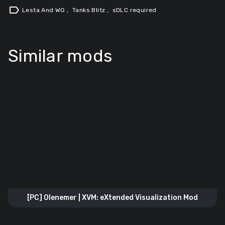
label
Lesta And WG
,
Tanks Blitz
,
sDLC required
Similar mods
[PC] Olenemer | XVM: eXtended Visualization Mod