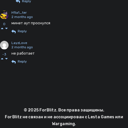
Reply
H1la1_ter
2 months ago
минет аут проснулся
0
Reply
LayzLove
2 months ago
не работает
-3
Reply
© 2025 ForBlitz. Все права защищены.
ForBlitz не связан и не ассоциирован с Lesta Games или
Wargaming.