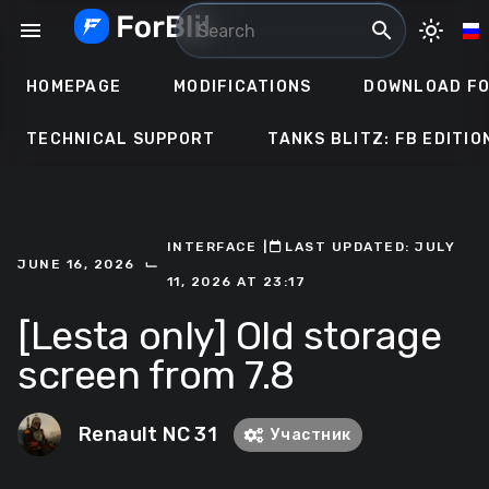
Skip
menu
search
light_mode
to
content
HOMEPAGE
MODIFICATIONS
DOWNLOAD FO
TECHNICAL SUPPORT
TANKS BLITZ: FB EDITIO
INTERFACE
ㅤ|ㅤ
ㅤLAST UPDATED: JULY
⌙
JUNE 16, 2026
11, 2026 AT 23:17
[Lesta only] Old storage
screen from 7.8
Renault NC 31
Участник