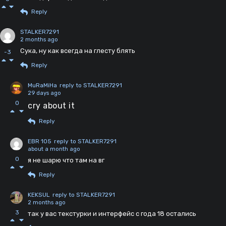
Reply
STALKER7291
2 months ago
Сука, ну как всегда на глесту блять
-3
Reply
MuRaMiHa
reply to STALKER7291
29 days ago
0
cry about it
Reply
EBR 105
reply to STALKER7291
about a month ago
0
я не шарю что там на вг
Reply
KEKSUL
reply to STALKER7291
2 months ago
3
так у вас текстурки и интерфейс с года 18 остались