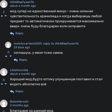
UltrABepTyxan76
about a month ago
мод супер но единственный минус - очень сильная
2
чувствительность хранилища и когда выбираешь любой
предмет то автоматически прокручивается максимально
вверх. очень буду благодарен если исправите
Reply
molotovartem2020
reply to UltrABepTyxan76
23 days ago
0
соглашусь, у меня тоже самое.
Reply
staslisovskij
about a month ago
Хороший мод,будто оптику улучшенную поставил и стал
0
видеть абсолютно всё
Reply
BatonYarosti
2 months ago
Благодарю за данный мод.
0