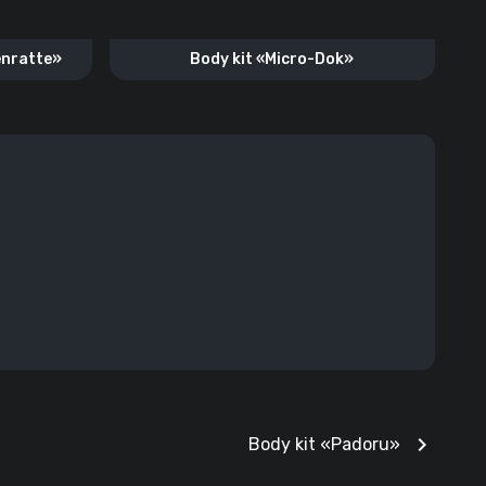
enratte»
Body kit «Micro-Dok»
chevron_right
Body kit «Padoru»