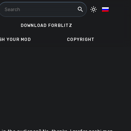
search
light_mode
DOWNLOAD FORBLITZ
SH YOUR MOD
COPYRIGHT