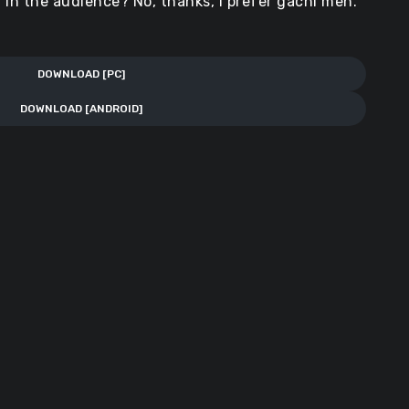
in the audience? No, thanks, I prefer gachi men.
DOWNLOAD [PC]
DOWNLOAD [ANDROID]