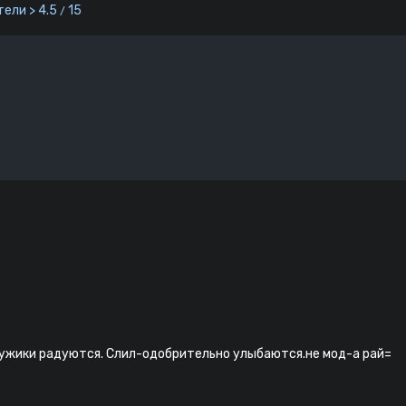
ели > 4.5
15
/
 мужики радуются. Слил-одобрительно улыбаются.не мод-а рай=