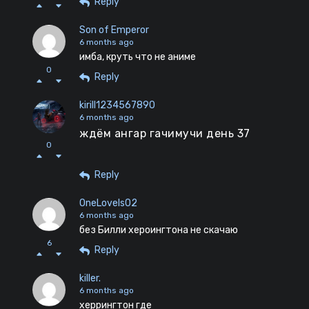
Reply
Son of Emperor
6 months ago
имба, круть что не аниме
0
Reply
kirill1234567890
6 months ago
ждём ангар гачимучи день 37
0
Reply
OneLoveIs02
6 months ago
без Билли хероингтона не скачаю
6
Reply
killer.
6 months ago
херрингтон где