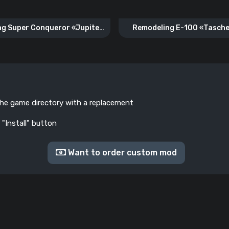
g Super Conqueror «Jupiter
Remodeling E-100 «Tasch
Fulgur»
the game directory with a replacement
 "Install" button
Want to order custom mod