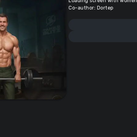
Loading screen with women 
Co-author: Dortep