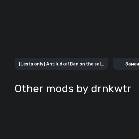
[Lesta only] Antiludka! Ban on the sale
Замен
of tanks
Other mods by drnkwtr