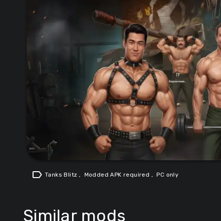
label
Tanks Blitz
,
Modded APK required
,
PC only
Similar mods