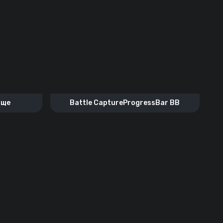
ище
Battle CaptureProgressBar BB