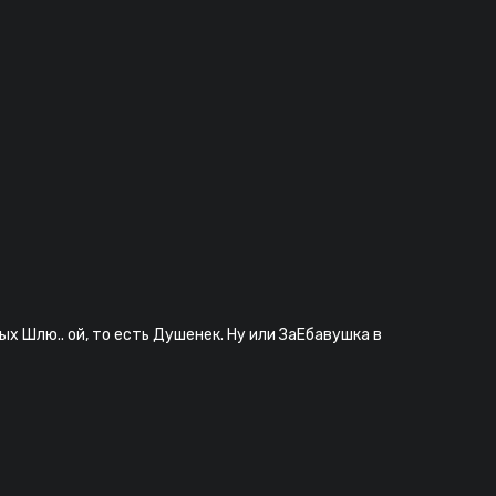
ых Шлю.. ой, то есть Душенек. Ну или ЗаЕбавушка в