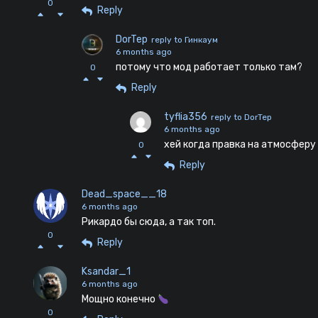
0
Reply
DorTep
reply to Гинкаум
6 months ago
потому что мод работает только там?
0
Reply
tyflia356
reply to DorTep
6 months ago
хей когда правка на атмосферу
0
Reply
Dead_space__18
6 months ago
Рикардо бы сюда, а так топ.
0
Reply
Ksandar_1
6 months ago
Мощно конечно
0