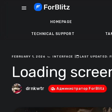
Skip
menu
to
content
HOMEPAGE
TECHNICAL SUPPORT
TA
⌙
FEBRUARY 1, 2026
INTERFACE
ㅤ|ㅤ
ㅤLAST UPDATED: F
Loading scree
drnkwtr
Администратор ForBlitz