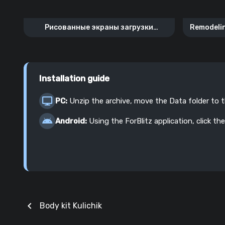
Рисованные экраны загрузки
Remodelin
«Fever183»
Installation guide
PC:
Unzip the archive, move the Data folder to 
Android:
Using the ForBlitz application, click the
chevron_left
Body kit Kulichik