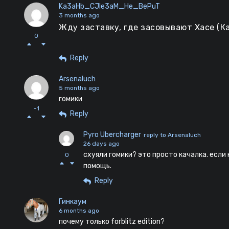
Ka3aHb_CJIe3aM_He_BePuT
3 months ago
Жду заставку, где засовывают Хасе (Ка
0
Reply
Arsenaluch
5 months ago
гомики
-1
Reply
Pyro Ubercharger
reply to Arsenaluch
26 days ago
схуяли гомики? это просто качалка. если
0
помощь.
Reply
Гинкаум
6 months ago
почему только forblitz edition?