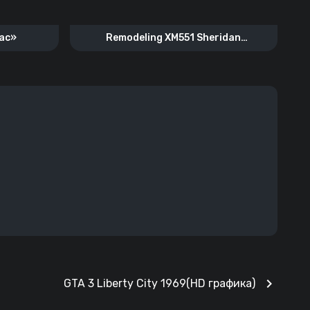
ас»
Remodeling XM551 Sheridan
«Salamander»
chevron_right
GTA 3 Liberty City 1969(HD графика)