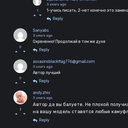
3 years ago
1-учись писать. 2-нет конечно это замен
1
Reply
Sanyabs
3 years ago
Охрененно! Продолжай в том же духе
0
Reply
assasinsblackflag776@gmail.com
3 years ago
Автор лучший
0
Reply
andy.zhiv
3 years ago
Автор да вы балуете. Не плохой получил
2
на вашу модель ставятся любые камуфл
Reply