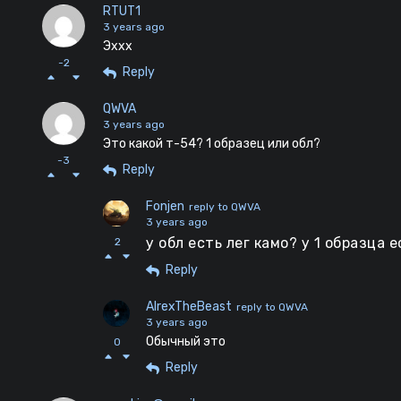
RTUT1
3 years ago
Эххх
-2
Reply
QWVA
3 years ago
Это какой т-54? 1 образец или обл?
-3
Reply
Fonjen
reply to QWVA
3 years ago
у обл есть лег камо? у 1 образца
2
Reply
AlrexTheBeast
reply to QWVA
3 years ago
Обычный это
0
Reply