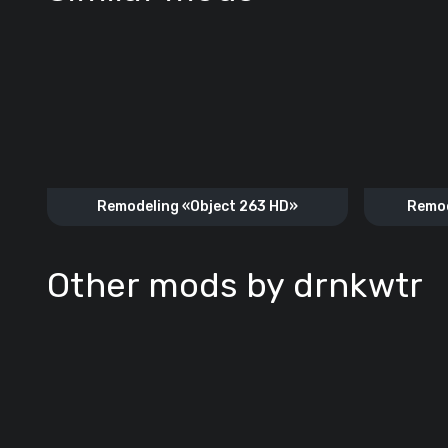
Remodeling «Object 263 HD»
Remod
Other mods by drnkwtr