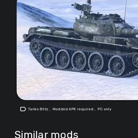
label
Tanks Blitz
,
Modded APK required
,
PC only
Similar mods