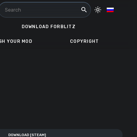
search
light_mode
DOWNLOAD FORBLITZ
SH YOUR MOD
COPYRIGHT
DOWNLOAD [STEAM]