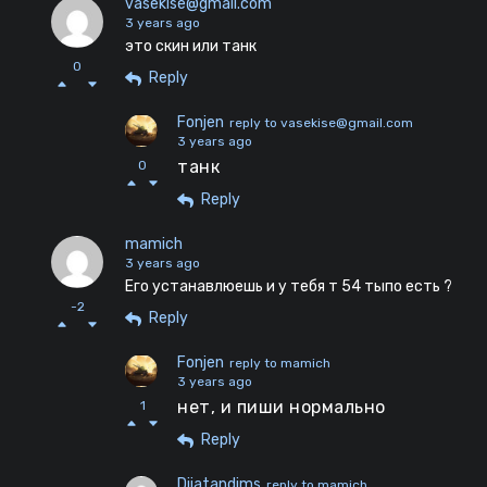
vasekise@gmail.com
3 years ago
это скин или танк
0
Reply
Fonjen
reply to vasekise@gmail.com
3 years ago
танк
0
Reply
mamich
3 years ago
Его устанавлюешь и у тебя т 54 тыпо есть ?
-2
Reply
Fonjen
reply to mamich
3 years ago
нет, и пиши нормально
1
Reply
Dijatandims
reply to mamich