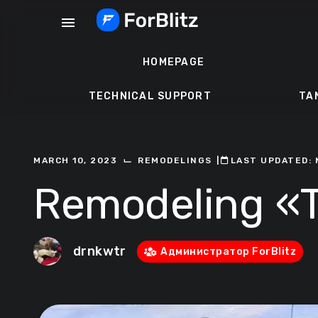
Skip
menu
to
content
HOMEPAGE
TECHNICAL SUPPORT
TA
⌙
MARCH 10, 2023
REMODELINGS
ㅤ|ㅤ
ㅤLAST UPDATED: 
Remodeling «
drnkwtr
Администратор ForBlitz