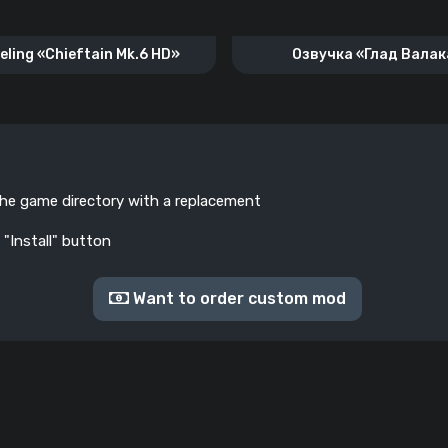
ling «Chieftain Mk.6 HD»
Озвучка «Глад Валак
the game directory with a replacement
 "Install" button
Want to order custom mod