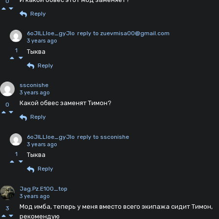
0
Reply
6oJlLLloe_gyJlo
reply to zuevmisa00@gmail.com
3 years ago
1
Тыква
Reply
ssconishe
3 years ago
Какой обвес заменят Тимон?
0
Reply
6oJlLLloe_gyJlo
reply to ssconishe
3 years ago
1
Тыква
Reply
Jag.Pz.E100_top
3 years ago
Мод имба, теперь у меня вместо всего экипажа сидит Тимон,
3
рекомендую