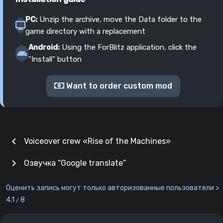
PC:
Unzip the archive, move the Data folder to the
game directory with a replacement
Android:
Using the ForBlitz application, click the
"Install" button
Want to order custom mod
chevron_left
Voiceover crew «Rise of the Machines»
chevron_right
Озвучка “Google translate”
Оценить запись могут только авторизованные пользователи >
4.1
8
/