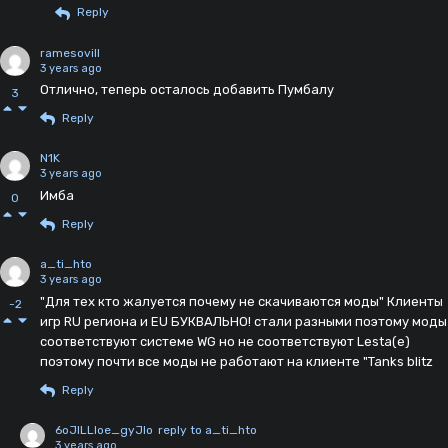
Reply
ramesovill
3 years ago
Отлично, теперь осталось добавить Пумбалу
3
Reply
N1K
3 years ago
Имба
0
Reply
a_ti_hto
3 years ago
"Для тех кто жалуется почему не скачиваются моды" Клиенты
-2
игр RU региона и EU БУКВАЛЬНО! стали разными поэтому моды
соответствуют системе WG но не соответствуют Lesta(е)
поэтому почти все моды не работают на клиенте "Tanks blitz
Reply
6oJlLLloe_gyJlo
reply to a_ti_hto
3 years ago