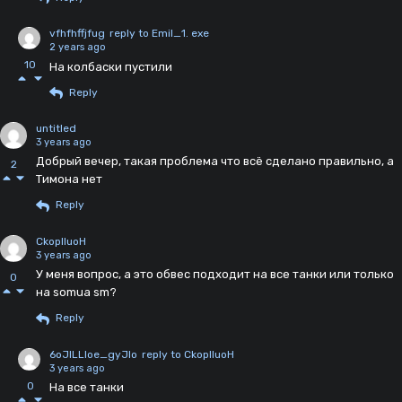
vfhfhffjfug
reply to Emil_1. exe
2 years ago
10
На колбаски пустили
Reply
untitled
3 years ago
Добрый вечер, такая проблема что всё сделано правильно, а
2
Тимона нет
Reply
CkoplluoH
3 years ago
У меня вопрос, а это обвес подходит на все танки или только
0
на somua sm?
Reply
6oJlLLloe_gyJlo
reply to CkoplluoH
3 years ago
0
На все танки