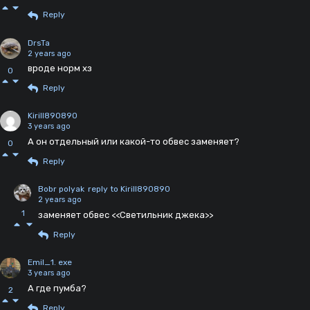
Reply
DrsTa
2 years ago
вроде норм хз
0
Reply
Kirill890890
3 years ago
А он отдельный или какой-то обвес заменяет?
0
Reply
Bobr polyak
reply to Kirill890890
2 years ago
1
заменяет обвес <<Светильник джека>>
Reply
Emil_1. exe
3 years ago
А где пумба?
2
Reply