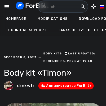
Skip
menu
search
light_mode
to
content
HOMEPAGE
MODIFICATIONS
DOWNLOAD FO
TECHNICAL SUPPORT
TANKS BLITZ: FB EDITIO
BODY KITS
ㅤ|ㅤ
ㅤLAST UPDATED:
⌙
DECEMBER 5, 2023
DECEMBER 5, 2023 AT 19:40
Body kit «Timon»
drnkwtr
Администратор ForBlitz