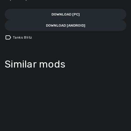
DOWNLOAD [PC]
DOWNLOAD [ANDROID]
label
Tanks Blitz
Similar mods