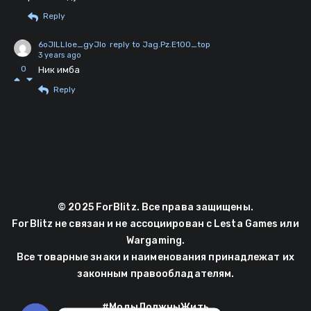
Reply
6oJlLLloe_gyJlo
reply to Jag.Pz.E100_top
3 years ago
0
Ник имба
Reply
© 2025 ForBlitz. Все права защищены.
ForBlitz не связан и не ассоциирован с Lesta Games или
Wargaming.
Все товарные знаки и наименования принадлежат их
законным правообладателям.
#МодыДолжныЖить