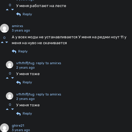
0
У меня работают на лесте
Reply
amirxs
3 years ago
А у всех моды не устанавливается У меня на редми ноут 11 у
0
меня на нуво не скачивается
Reply
vfhfhffjfug
reply to amirxs
2 years ago
0
У меня тоже
Reply
vfhfhffjfug
reply to amirxs
2 years ago
0
У меня тоже
Reply
ghire21
3 years ago