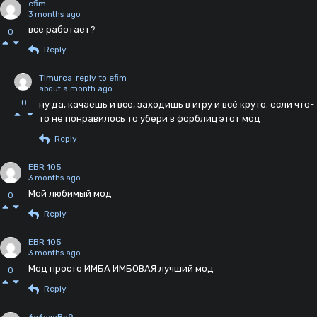
efim
3 months ago
все работает?
0
Reply
Timurca
reply to efim
about a month ago
0
ну да, качаешь и все, заходишь в игру и всё круто. если что-
то не понравилось то убери в форблиц этот мод
Reply
EBR 105
3 months ago
Мой любимый мод
0
Reply
EBR 105
3 months ago
Мод просто ИМБА ИМБОВАЯ лучший мод
0
Reply