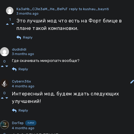
Ka3aHb_CJIe3aM_He_BePuT
reply to kushau_baynti
3 months ago
1
Это лучший мод что есть на Форт блице в
плане такой компановки.
Reply
dudididi
3 months ago
Где скачивать микропатч вообще?
0
Reply
Cybern3tix
4 months ago
Интересный мод, будем ждать следующих
0
улучшений!
Reply
DorTep
Author
4 months ago