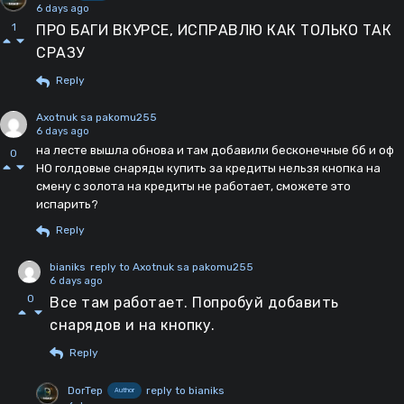
6 days ago
1
ПРО БАГИ ВКУРСЕ, ИСПРАВЛЮ КАК ТОЛЬКО ТАК
СРАЗУ
Reply
Axotnuk sa pakomu255
6 days ago
на лесте вышла обнова и там добавили бесконечные бб и оф
0
НО голдовые снаряды купить за кредиты нельзя кнопка на
смену с золота на кредиты не работает, сможете это
испарить?
Reply
bianiks
reply to Axotnuk sa pakomu255
6 days ago
0
Все там работает. Попробуй добавить
снарядов и на кнопку.
Reply
DorTep
reply to bianiks
Author