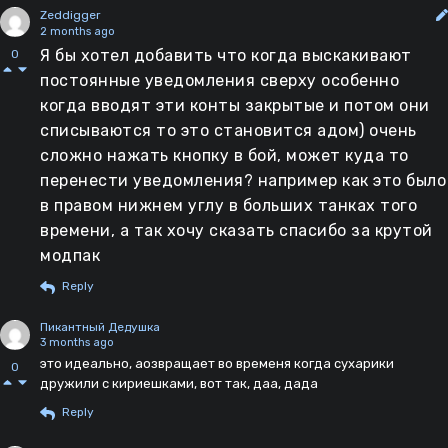
Zeddigger
2 months ago
Я бы хотел добавить что когда выскакивают
0
постоянные уведомления сверху особенно
когда вводят эти конты закрытые и потом они
списываются то это становится адом) очень
сложно нажать кнопку в бой, может куда то
перенести уведомления? например как это было
в правом нижнем углу в больших танках того
времени, а так хочу сказать спасибо за крутой
модпак
Reply
Пикантный Дедушка
3 months ago
это идеально, аозвращает во временя когда сухарики
0
дружили с кириешками, вот так, даа, дада
Reply