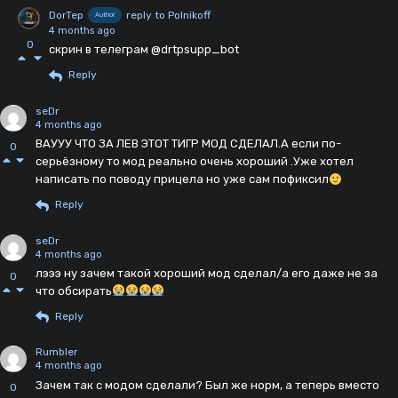
DorTep
reply to Polnikoff
Author
4 months ago
0
скрин в телеграм @drtpsupp_bot
Reply
seDr
4 months ago
ВАУУУ ЧТО ЗА ЛЕВ ЭТОТ ТИГР МОД СДЕЛАЛ.А если по-
0
серьёзному то мод реально очень хороший .Уже хотел
написать по поводу прицела но уже сам пофиксил
Reply
seDr
4 months ago
лэээ ну зачем такой хороший мод сделал/а его даже не за
0
что обсирать
Reply
Rumbler
4 months ago
Зачем так с модом сделали? Был же норм, а теперь вместо
0