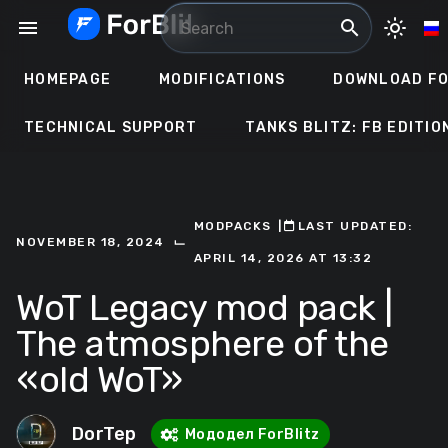
Skip
menu
search
light_mode
to
content
HOMEPAGE
MODIFICATIONS
DOWNLOAD FO
TECHNICAL SUPPORT
TANKS BLITZ: FB EDITIO
MODPACKS
ㅤ|ㅤ
ㅤLAST UPDATED:
⌙
NOVEMBER 18, 2024
APRIL 14, 2026 AT 13:32
WoT Legacy mod pack |
The atmosphere of the
«old WoT»
DorTep
Мододел ForBlitz