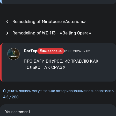
chevron_left
Remodeling of Minotauro «Asterium»
chevron_right
Remodeling of WZ-113 – «Beijing Opera»
DorTep
Закреплено
01.08.2026 02:02
ПРО БАГИ ВКУРСЕ, ИСПРАВЛЮ КАК
ТОЛЬКО ТАК СРАЗУ
Оценить запись могут только авторизованные пользователи >
4.5
280
/