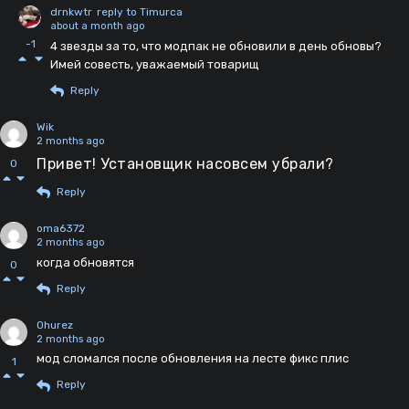
drnkwtr
reply to Timurca
about a month ago
-1
4 звезды за то, что модпак не обновили в день обновы?
Имей совесть, уважаемый товарищ
Reply
Wik
2 months ago
Привет! Установщик насовсем убрали?
0
Reply
oma6372
2 months ago
когда обновятся
0
Reply
Ohurez
2 months ago
мод сломался после обновления на лесте фикс плис
1
Reply