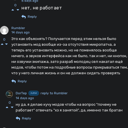
6 days ago
0
нет, не работает
Reply
Rumbler
14 days ago
Это как объяснять? Получается перед этим нельзя было
0
установить мод вообще из-за отсутствия микропатча, а
теперь его установить можно, но не поменялось вообще
ничего, а звуков интерфейса как не было, так и нет, ни кнопок,
ни озвучки экипажа, зато разраб молодец сел накатал ещё
модов, чтобы потом на подробные вопросы прикрываться тем,
что у него личная жизнь и он не должен сидеть проверять
Reply
DorTep
reply to Rumbler
Author
14 days ago
0
ну да, я делаю кучу модов чтобы на вопрос "почему не
работает" отвечать "хз я занятой", да, именно так братан
Reply