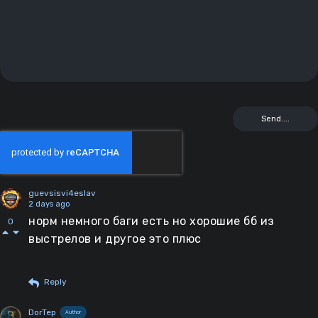
guevsisvi4eslav
2 days ago
норм немного баги есть но хорошие бб из
0
выстрелов и другое это плюс
Reply
DorTep
Author