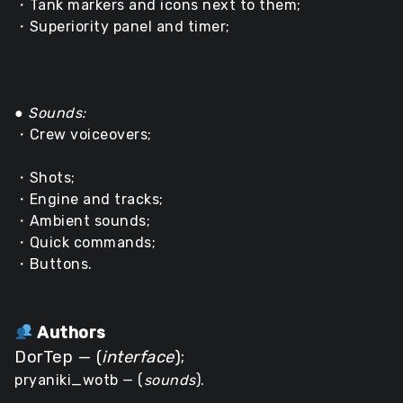
・Tank markers and icons next to them;
・Superiority panel and timer;
●
Sounds:
・Crew voiceovers;
・Shots;
・Engine and tracks;
・Ambient sounds;
・Quick commands;
・Buttons.
Authors
DorTep — (
interface
);
pryaniki_wotb — (
sounds
).