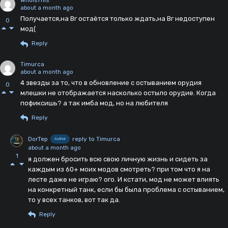
about a month ago
Получается,на Вг остаётся только ждать,на Вг недоступен
0
мод(
Reply
Timurca
about a month ago
4 звезды за то, что в обновление с остыванием орудия
0
млешки не отображается насколько остыло орудие. Когда
пофиксишь? а так имба мод, но на любителя
Reply
DorTep
reply to Timurca
Author
about a month ago
1
я должен бросить всю свою личную жизнь и сидеть за
каждым из 60+ моих модов смотреть? при том что я на
лесте даже не играю? ого. И кстати, мод не может влиять
на конкретный танк, если бы была проблема с остыванием,
то у всех танков, вот так да.
Reply