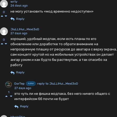
wrty
26 days ago
не могу установить «мод временно недоступен»
0
Reply
JluLLlHui_Mexl3oD
27 days ago
хороший, удобный модпак, если есть планы по его
0
обновлению или доработке то обрати внимание на
непрозрачную плашку от ресурсов до аватара с верху экрана,
сам концепт крутой но на мобильных устройствах он делает
ангар узким и как будто бы растянутым, а так спасибо за
работу
Reply
DorTep
reply to JluLLlHui_Mexl3oD
Author
27 days ago
1
это чуть ли не фишка модпака, без него ничего общего с
интерфейсом бб почти не будет
Reply
WhoIsThis