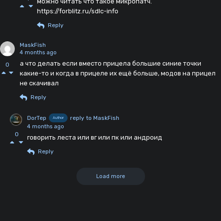
можно читать что такое микропатч.
https://forblitz.ru/sdlc-info
Reply
MaskFish
4 months ago
а что делать если вместо прицела большие синие точки
0
какие-то и когда в прицеле их ещё больше, модов на прицел
не скачивал
Reply
DorTep
reply to MaskFish
Author
4 months ago
0
говорить леста или вг или пк или андроид
Reply
Load more