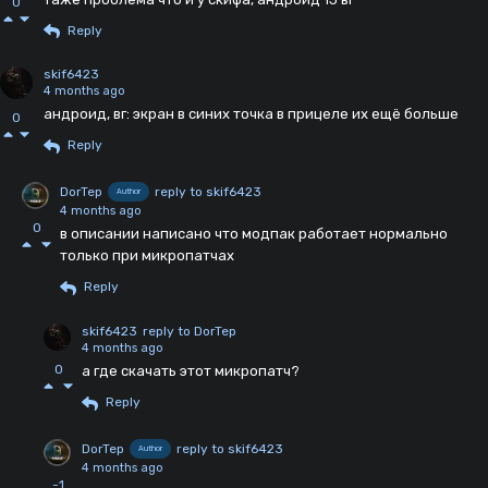
0
Reply
skif6423
4 months ago
андроид, вг: экран в синих точка в прицеле их ещё больше
0
Reply
DorTep
reply to skif6423
Author
4 months ago
0
в описании написано что модпак работает нормально
только при микропатчах
Reply
skif6423
reply to DorTep
4 months ago
0
а где скачать этот микропатч?
Reply
DorTep
reply to skif6423
Author
4 months ago
-1