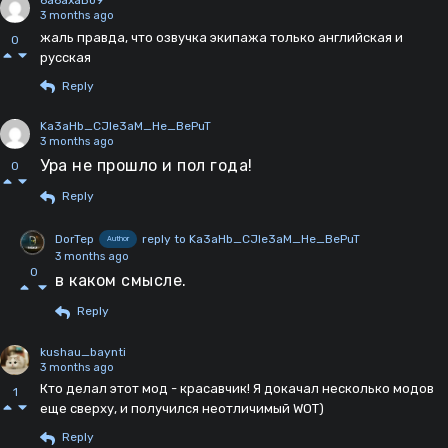
6a6axaBo9
3 months ago
жаль правда, что озвучка экипажа только английская и
0
русская
Reply
Ka3aHb_CJIe3aM_He_BePuT
3 months ago
Ура не прошло и пол года!
0
Reply
DorTep
reply to Ka3aHb_CJIe3aM_He_BePuT
Author
3 months ago
0
в каком смысле.
Reply
kushau_baynti
3 months ago
Кто делал этот мод - красавчик! Я докачал несколько модов
1
еще сверху, и получился неотличимый WOT)
Reply