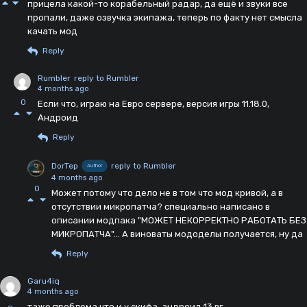
прицела какой-то корабельный радар, да ещё и звуки все
пропали, даже озвучка экипажа, теперь по факту нет смысла
качать мод
Reply
Rumbler
reply to Rumbler
4 months ago
0
Если что, играю на Евро сервере, версия игры 11.18.0,
Андроид
Reply
DorTep
reply to Rumbler
Author
4 months ago
0
Может потому что дело не в том что мод кривой, а в
отсутствии микропатча? специально написано в
описании модпака "МОЖЕТ НЕКОРРЕКТНО РАБОТАТЬ БЕЗ
МИКРОПАТЧА"... А виноваты мододелы получается, ну да
Reply
Garu4iq
4 months ago
таже проблема что и у скифа, андроид 13 вг