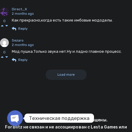
Direct_X
2 months ago
Как прекрасно,когда есть такие имбовые мододелы.
0
Reply
Sezaro
2 months ago
Мод пушка.Только звука нет.Ну и ладно главное процесс.
0
Reply
Load more
Техническая поддержка
© 2025 ForBlitz. Все права защищены.
ForBlitz не связан и не ассоциирован с Lesta Games или
Open chaty