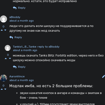
нормально. кстати, это будет исправлено
Reply
xBloddy
about a month ago
люди что делать если шизуку не поддерживается а по
0
другому не знаю как мод скачать
Reply
Tankist_B_Tanke
reply to xBloddy
about a month ago
0
можешь скачать Tanks Blitz: Forblitz edition, через него и без
шизуху можно спокойно скачивать моды
Reply
AaronVince
about a month ago
Модпак имба, но есть 2 большие проблемы:
0
звуки нажатия кнопок в ангаре и команды + экипаж в
бою - очень тихие
у орудий +/- 100мм отсутствуют звуки выстрелов