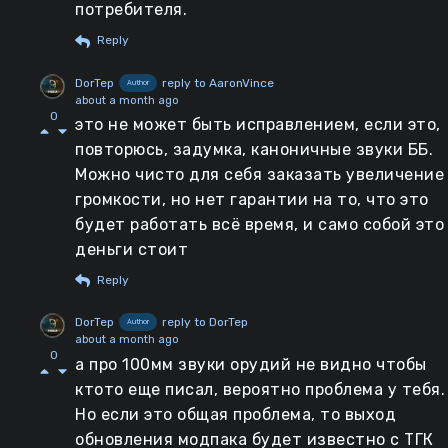
потребителя.
Reply
DorTep
reply to AaronVince
Author
about a month ago
0
это не может быть исправлением, если это,
повторюсь, задумка, каноничные звуки ББ.
Можно чисто для себя заказать увеличение
громкости, но нет гарантии на то, что это
будет работать всё время, и само собой это
деньги стоит
Reply
DorTep
reply to DorTep
Author
about a month ago
0
а про 100мм звуки орудий не видно чтобы
ктото еще писал, вероятно проблема у тебя.
Но если это общая проблема, то выход
обновления модпака будет известно с ТГК