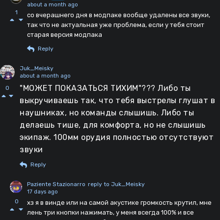
about a month ago
1
со вчерашнего дня в модпаке вообще удалены все звуки,
так что не актуальная уже проблема, если у тебя стоит
старая версия модпака
Reply
Juk_Meisky
about a month ago
"МОЖЕТ ПОКАЗАТЬСЯ ТИХИМ"??? Либо ты
0
выкручиваешь так, что тебя выстрелы глушат в
наушниках, но команды слышишь. Либо ты
делаешь тише, для комфорта, но не слышишь
экипаж. 100мм орудия полностью отсутствуют
звуки
Reply
Paziente Stazionarro
reply to Juk_Meisky
17 days ago
0
хз я в винде или на самой акустике громкость крутил, мне
лень три кнопки нажимать, у меня всегда 100% и все