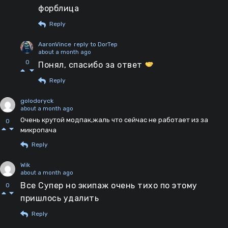
форблица
Reply
AaronVince
reply to DorTep
about a month ago
0
Понял, спасибо за ответ
Reply
golodoryck
about a month ago
Очень крутой модпак,жаль что сейчас не работает из за
0
микропача
Reply
Wik
about a month ago
Все Супер но экипаж очень тихо по этому
0
пришлось удалить
Reply