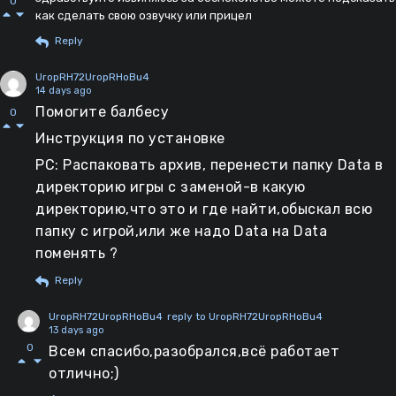
0
как сделать свою озвучку или прицел
Reply
UropRH72UropRHoBu4
14 days ago
Помогите балбесу
0
Инструкция по установке
PC: Распаковать архив, перенести папку Data в
директорию игры с заменой-в какую
директорию,что это и где найти,обыскал всю
папку с игрой,или же надо Data на Data
поменять ?
Reply
UropRH72UropRHoBu4
reply to UropRH72UropRHoBu4
13 days ago
0
Всем спасибо,разобрался,всё работает
отлично;)