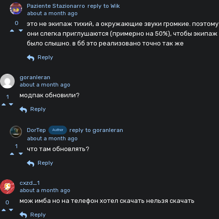
Paziente Stazionarro
reply to Wik
about a month ago
0
это не экипаж тихий, а окружающие звуки громкие. поэтому
они слегка приглушаются (примерно на 50%), чтобы экипаж
было слышно. в бб это реализовано точно так же
Reply
goranleran
about a month ago
модпак обновили?
1
Reply
DorTep
reply to goranleran
Author
about a month ago
1
что там обновлять?
Reply
cxzd_1
about a month ago
мож имба но на телефон хотел скачать нельзя скачать
0
Reply