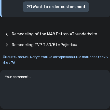
Want to order custom mod
chevron_left
Remodeling of the M48 Patton «Thunderbolt»
chevron_right
Remodeling TVP T 50/51 «Pojistka»
Оценить запись могут только авторизованные пользователи >
4.6
76
/