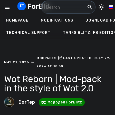
Skip
menu
search
light_mode
to
content
HOMEPAGE
MODIFICATIONS
DOWNLOAD FO
TECHNICAL SUPPORT
TANKS BLITZ: FB EDITIO
MODPACKS
ㅤ|ㅤ
ㅤLAST UPDATED: JULY 29,
⌙
MAY 21, 2026
2026 AT 18:50
Wot Reborn | Mod-pack
in the style of Wot 2.0
DorTep
Мододел ForBlitz