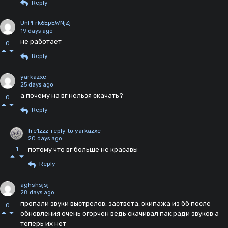
Reply
UnPFrk6EpEWNjZj
19 days ago
не работает
0
Reply
yarkazxc
25 days ago
а почему на вг нельзя скачать?
0
Reply
fre1zzz
reply to yarkazxc
20 days ago
1
потому что вг больше не красавы
Reply
aghshsjsj
28 days ago
пропали звуки выстрелов, заствета, экипажа из бб после
0
обновления очень огорчен ведь скачивал пак ради звуков а
теперь их нет