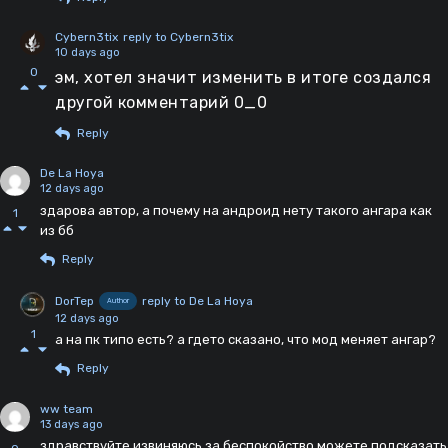
Cybern3tix
reply to Cybern3tix
10 days ago
0
эм, хотел значит изменить в итоге создался
другой комментарий 0_0
Reply
De La Hoya
12 days ago
здарова автор, а почему на андроид нету такого ангара как
1
из бб
Reply
DorTep
reply to De La Hoya
Author
12 days ago
1
а на пк типо есть? а гдето сказано, что мод меняет ангар?
Reply
ww team
13 days ago
здравствуйте извиняюсь за беспокойство можете подсказать