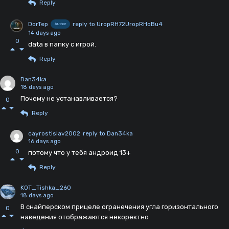
Reply
DorTep
reply to UropRH72UropRHoBu4
Author
14 days ago
0
data в папку с игрой.
Reply
Dan34ka
18 days ago
Почему не устанавливается?
0
Reply
cayrostislav2002
reply to Dan34ka
16 days ago
0
потому что у тебя андроид 13+
Reply
KOT_Tishka_260
18 days ago
В снайперском прицеле огранечения угла горизонтального
0
наведения отображаются некоректно