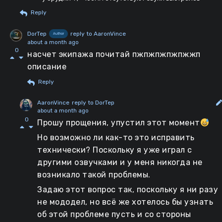
Reply
DorTep
reply to AaronVince
Author
about a month ago
0
насчет экипажа почитай пжпжпжпжпжжп
описание
Reply
AaronVince
reply to DorTep
about a month ago
0
Прошу прощения, упустил этот момент
Но возможно ли как-то это исправить
технически? Поскольку я уже играл с
другими озвучками и у меня никогда не
возникало такой проблемы.
Задаю этот вопрос так, поскольку я ни разу
не мододел, но всё же хотелось бы узнать
об этой проблеме пусть и со стороны