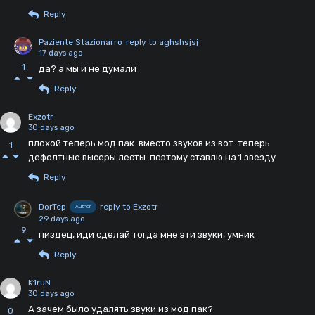
Reply
Paziente Stazionarro
reply to aghshsjsj
17 days ago
1
да? а мы и не думали
Reply
Exzotr
30 days ago
плохой теперь мод пак. вместо звуков из вот. теперь
1
дефолтные высеры лесты. поэтому ставлю на 1 звезду
Reply
DorTep
reply to Exzotr
Author
29 days ago
9
пиздец, иди сделай тогда мне эти звуки, умник
Reply
K1ruN
30 days ago
А зачем было удалять звуки из мод пак?
0