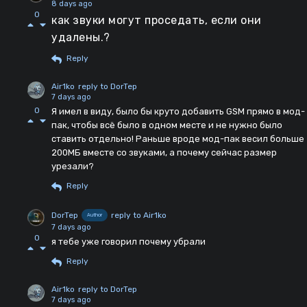
8 days ago
0
как звуки могут проседать, если они
удалены.?
Reply
Air1ko
reply to DorTep
7 days ago
0
Я имел в виду, было бы круто добавить GSM прямо в мод-
пак, чтобы всё было в одном месте и не нужно было
ставить отдельно! Раньше вроде мод-пак весил больше
200МБ вместе со звуками, а почему сейчас размер
урезали?
Reply
DorTep
reply to Air1ko
Author
7 days ago
0
я тебе уже говорил почему убрали
Reply
Air1ko
reply to DorTep
7 days ago