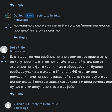
Reply
DorTep
reply to _Twink_
Author
4 days ago
0
нормально с кнопками там всё, и со слов "половина кнопок
пропало" ничего не понятно
Reply
DeSeRnEe
8 days ago
Блять дор теп мод заебись, но мне в нем не все нравится ну
0
не хочу перечислять, но пожалуйста сделай отдельно от
этого мод пака фон в хранилище и оборудования будешь
вообще лучшим, а я видел в ТГ канале ФБ что там под
ремоделингами написано заказной мод ты по заказу его за
деньги делал? если да скажи как заказать и цена ремода или
лучше скажи цену поменять интерфейс
Reply
228901258
reply to DeSeRnEe
7 days ago