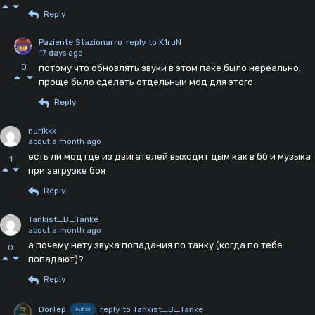
Reply
Paziente Stazionarro
reply to K1ruN
17 days ago
0
потому что обновлять звуки в этом паке было нереально.
проще было сделать отдельный мод для этого
Reply
nurikkk
about a month ago
есть ли мод где из двигателей выходит дым как в бб и музыка
1
при загрузке боя
Reply
Tankist_B_Tanke
about a month ago
а почему нету звука попадания по танку (когда по тебе
0
попадают)?
Reply
DorTep
reply to Tankist_B_Tanke
Author