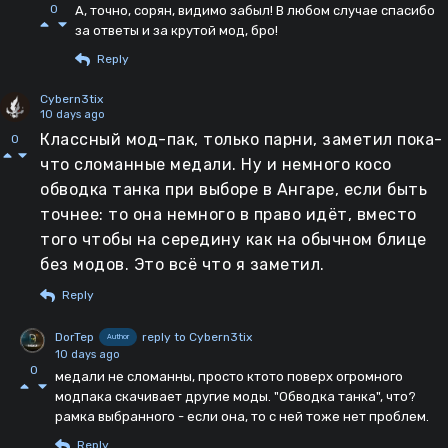
0
А, точно, сорян, видимо забыл! В любом случае спасибо
за ответы и за крутой мод, бро!
Reply
Cybern3tix
10 days ago
Классный мод-пак, только парни, заметил пока-
0
что сломанные медали. Ну и немного косо
обводка танка при выборе в Ангаре, если быть
точнее: то она немного в право идёт, вместо
того чтобы на середину как на обычном блице
без модов. Это всё что я заметил.
Reply
DorTep
reply to Cybern3tix
Author
10 days ago
0
медали не сломанны, просто ктото поверх огромного
модпака скачивает другие моды. "Обводка танка", что?
рамка выбранного - если она, то с ней тоже нет проблем.
Reply