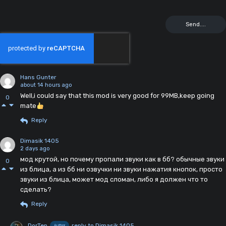
Hans Gunter
about 14 hours ago
Well,i could say that this mod is very good for 99MB,keep going
0
mate
Reply
Dimasik 1405
2 days ago
мод крутой, но почему пропали звуки как в бб? обычные звуки
0
из блица, а из бб ни озвучки ни звуки нажатия кнопок, просто
звуки из блица, может мод сломан, либо я должен что то
сделать?
Reply
DorTep
reply to Dimasik 1405
Author