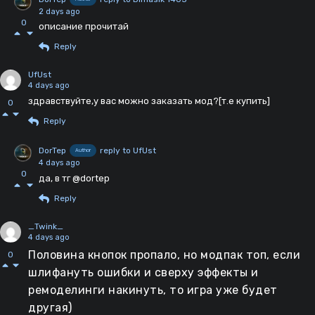
2 days ago
0
описание прочитай
Reply
UfUst
4 days ago
здравствуйте,у вас можно заказать мод?[т.е купить]
0
Reply
DorTep
reply to UfUst
Author
4 days ago
0
да, в тг @dortep
Reply
_Twink_
4 days ago
Половина кнопок пропало, но модпак топ, если
0
шлифануть ошибки и сверху эффекты и
ремоделинги накинуть, то игра уже будет
другая)