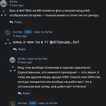
Air1ko
9 days ago
Бро, в WoT Blitz на WG клиенте фон у иконки модулей
0
отображается криво — съехал влево и стоит не по центру.
Reply
DorTep
reply to Air1ko
Author
9 days ago
0
кинь о чем ты в тг @drtpsupp_bot
Reply
Air1ko
reply to DorTep
8 days ago
0
Мод-пак вообще отличный и сделан идеально!
Единственное, что немного проседает — это звуки. К
тому же другие моды, вроде GSM: Classic или GSM Lite,
иногда ломаются или вообще не работают. Но в
остальном всё супер, всё работает отлично!
Reply
DorTep
reply to Air1ko
Author