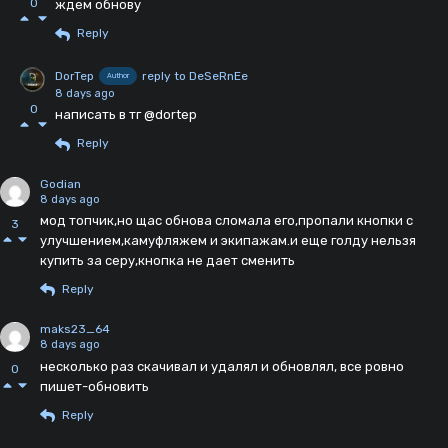
0
ждем обнову
Reply
DorTep
reply to DeSeRnEe
Author
8 days ago
0
написать в тг @dortep
Reply
Godian
8 days ago
мод топчик,но щас обнова сломала его,пропали кнопки с
3
улучшением,камуфляжем и экипажам.и еще голду нельзя
купить за серу,кнопка не дает сменить
Reply
maks23_64
8 days ago
несколько раз скачивал и удалял и обновлял, все ровно
0
пишет-обновить
Reply