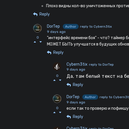
Плохо видны кол-во уничтоженных проти
Reply
DorTep
Author
reply to Cybern3tix
9 days ago
0
"интерфейс времени боя" - что? таймер б
МОЖЕТ БЫТЬ улучшатся в будущих обновл
Reply
Cybern3tix
reply to DorTep
9 days ago
Да, там белый текст на 
0
Reply
DorTep
Author
reply to Cybern3t
9 days ago
0
если так то проверю и пофикшу
Reply
Cybern3tix
reply to DorTep