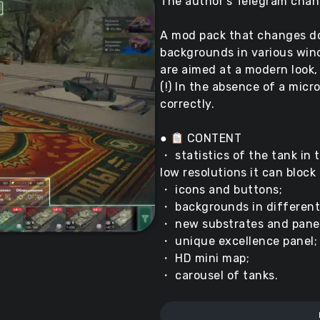
The author’s Telegram chan
A mod pack that changes do
backgrounds in various windo
are aimed at a modern look,
(!) In the absence of a mic
correctly.
●
CONTENT
・ statistics of the tank in 
low resolutions it can block
・ icons and buttons;
・ backgrounds in differen
・ new substrates and panel
・ unique excellence panel;
・ HD mini map;
・ carousel of tanks.