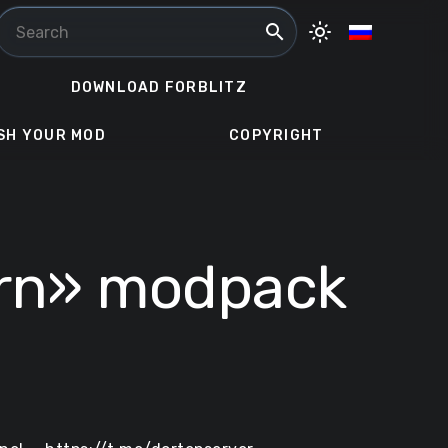
search
light_mode
DOWNLOAD FORBLITZ
SH YOUR MOD
COPYRIGHT
ern» modpack