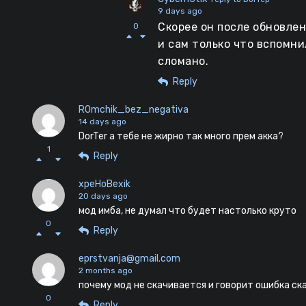
9 days ago
Скорее он после обновлен
0
и сам только что вспомни
сломано.
Reply
R0mchik_bez_negativa
14 days ago
DorTer а тебе не жирно так много прем акка?
1
Reply
xpeHoBexik
20 days ago
мод имба, не думал что будет настолько круто
0
Reply
eprstvanja@gmail.com
2 months ago
почему мод не скачивается и говорит ошибка ск
0
Reply