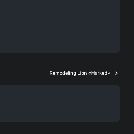
chevron_right
Remodeling Lion «Marked»