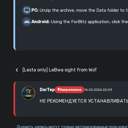
PC:
Unzip the archive, move the Data folder to 
Android:
Using the ForBlitz application, click the
chevron_left
[Lesta only] LeBwa sight from WoT
DorTep
Закреплено
16.02.2026 22:09
НЕ РЕКОМЕНДУЕТСЯ УСТАНАВЛИВАТЬ
Оценить запись могут только авторизованные пользоват