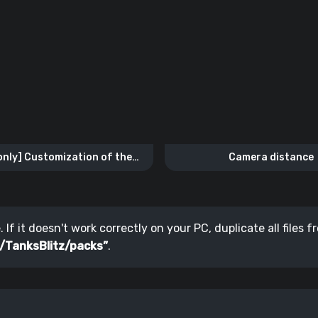
only] Customization of the
Camera distance
pe in a futuristic style
If it doesn't work correctly on your PC, duplicate all files 
/TanksBlitz/packs”
.