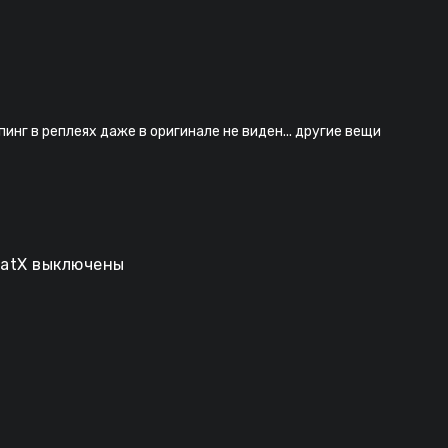
инг в реплеях даже в оригинале не виден... другие вещи
batX выключены