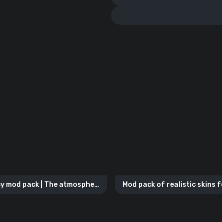
y mod pack | The atmosphere
Mod pack of realistic skins f
of the «old WoT»