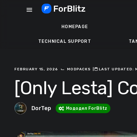
Skip
menu
to
content
HOMEPAGE
TECHNICAL SUPPORT
TA
⌙
FEBRUARY 15, 2026
MODPACKS
ㅤ|ㅤ
ㅤLAST UPDATED: 
[Only Lesta] 
DorTep
Мододел ForBlitz