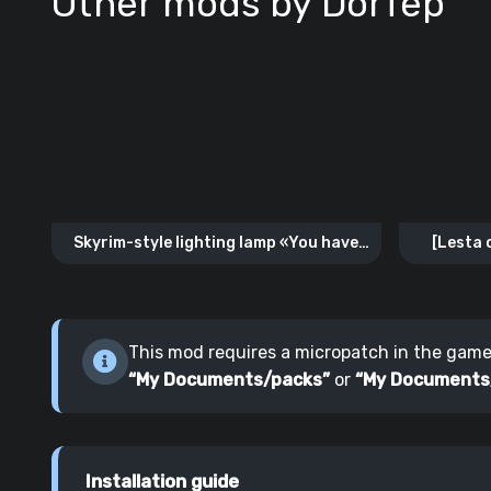
Other mods by DorTep
Skyrim-style lighting lamp «You have
[Lesta 
been discovered»
sco
This mod requires a micropatch in the game. 
“My Documents/packs”
or
“My Documents
Installation guide