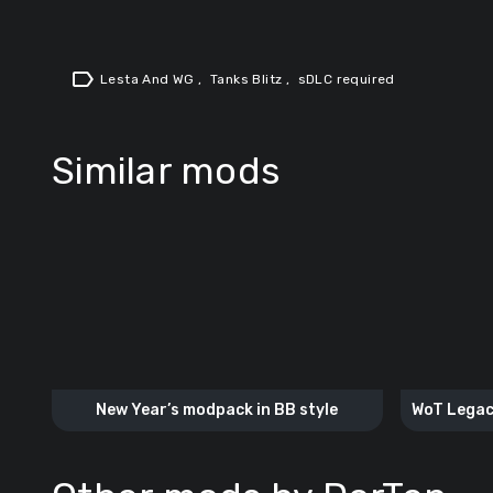
label
Lesta And WG
,
Tanks Blitz
,
sDLC required
Similar mods
New Year’s modpack in BB style
WoT Legac