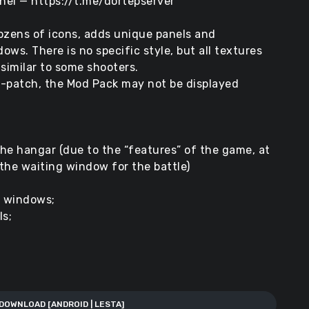
nel — https://t.me/dortepserver
zens of icons, adds unique panels and
ws. There is no specific style, but all textures
 similar to some shooters.
ro-patch, the Mod Pack may not be displayed
the hangar (due to the “features” of the game, at
 the waiting window for the battle)
t windows;
s;
DOWNLOAD [ANDROID | LESTA]