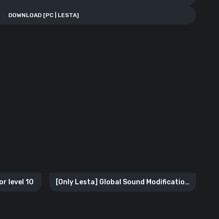
DOWNLOAD [PC | LESTA]
or level 10
[Only Lesta] Global Sound Modification
(GSM)