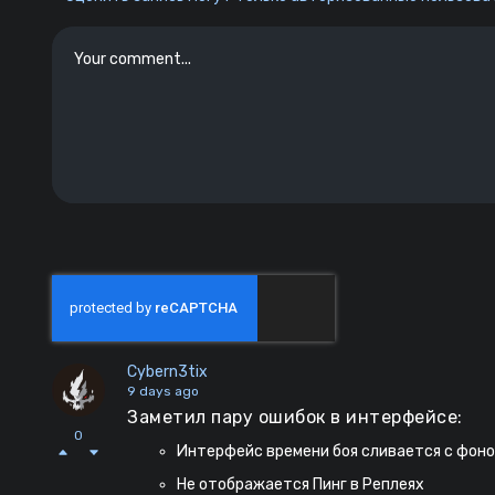
Cybern3tix
9 days ago
Заметил пару ошибок в интерфейсе:
0
Интерфейс времени боя сливается с фоно
Не отображается Пинг в Реплеях