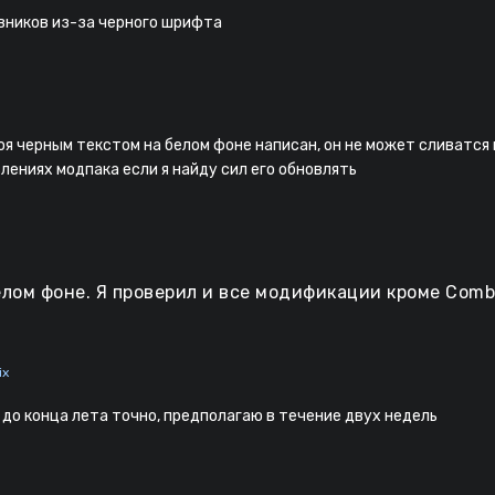
вников из-за черного шрифта
оя черным текстом на белом фоне написан, он не может сливатся п
ениях модпака если я найду сил его обновлять
белом фоне. Я проверил и все модификации кроме Com
ix
 до конца лета точно, предполагаю в течение двух недель