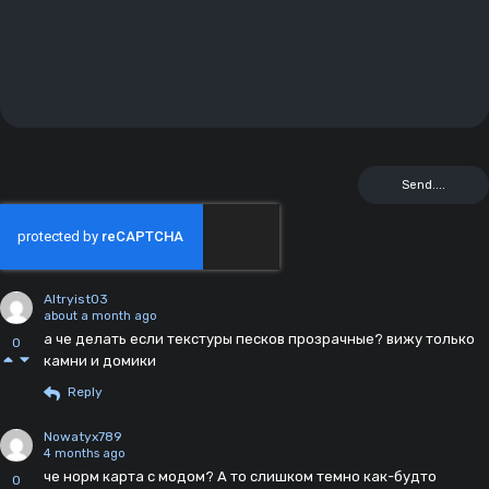
Altryist03
about a month ago
а че делать если текстуры песков прозрачные? вижу только
0
камни и домики
Reply
Nowatyx789
4 months ago
че норм карта с модом? А то слишком темно как-будто
0