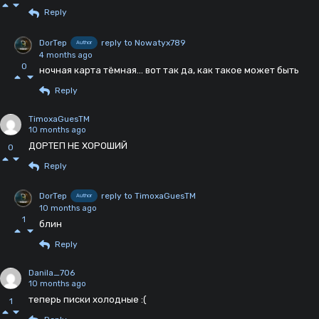
Reply
DorTep
reply to Nowatyx789
Author
4 months ago
0
ночная карта тёмная... вот так да, как такое может быть
Reply
TimoxaGuesTM
10 months ago
ДОРТЕП НЕ ХОРОШИЙ
0
Reply
DorTep
reply to TimoxaGuesTM
Author
10 months ago
1
блин
Reply
Danila_706
10 months ago
теперь писки холодные :(
1