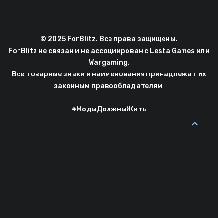
© 2025 ForBlitz. Все права защищены.
ForBlitz не связан и не ассоциирован с Lesta Games или
Wargaming.
Все товарные знаки и наименования принадлежат их
законным правообладателям.
#МодыДолжныЖить
expand_less