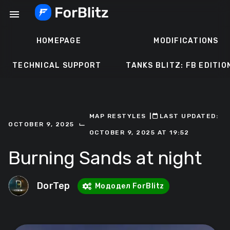
Skip
menu
to
content
HOMEPAGE
MODIFICATIONS
TECHNICAL SUPPORT
TANKS BLITZ: FB EDITIO
MAP RESTYLES
ㅤ|ㅤ
ㅤLAST UPDATED:
⌙
OCTOBER 9, 2025
OCTOBER 9, 2025 AT 19:52
Burning Sands at night
DorTep
Мододел ForBlitz