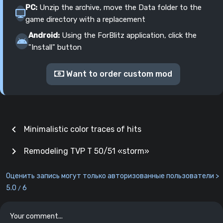
PC:
Unzip the archive, move the Data folder to the
game directory with a replacement
Android:
Using the ForBlitz application, click the
"Install" button
Want to order custom mod
chevron_left
Minimalistic color traces of hits
chevron_right
Remodeling TVP T 50/51 «storm»
Оценить запись могут только авторизованные пользователи >
5.0
6
/