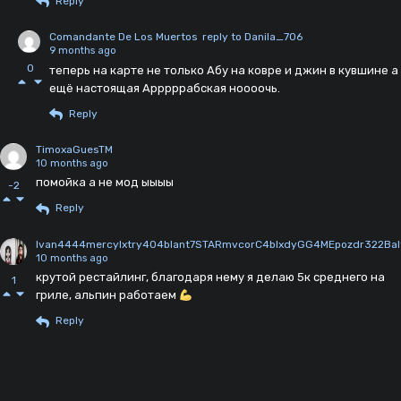
Reply
Comandante De Los Muertos
reply to Danila_706
9 months ago
0
теперь на карте не только Абу на ковре и джин в кувшине а
ещё настоящая Арррррабская ноооочь.
Reply
TimoxaGuesTM
10 months ago
помойка а не мод ыыыы
-2
Reply
Ivan4444mercylxtry404blant7STARmvcorC4blxdyGG4MEpozdr322Bal
10 months ago
крутой рестайлинг, благодаря нему я делаю 5к среднего на
1
гриле, альпин работаем
Reply