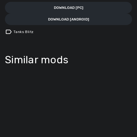
DOWNLOAD [PC]
DOWNLOAD [ANDROID]
label
Tanks Blitz
Similar mods