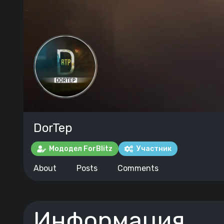
DorTep
Мододел ForBlitz
Участник
About
Posts
Comments
Информация