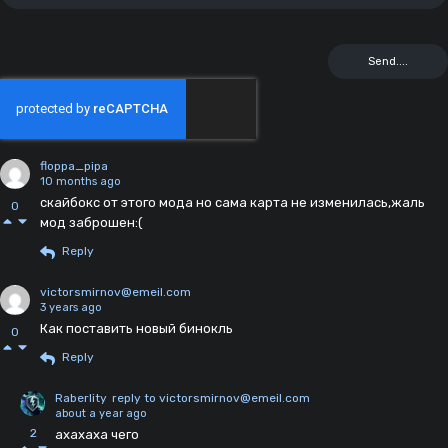
floppa_pipa
10 months ago
скайбокс от этого мода но сама карта не изменилась,жаль
0
мод заброшен:(
Reply
victorsmirnov@emeil.com
3 years ago
Как поставить новый бинокль
0
Reply
Raberlity
reply to victorsmirnov@emeil.com
about a year ago
2
ахахаха чего