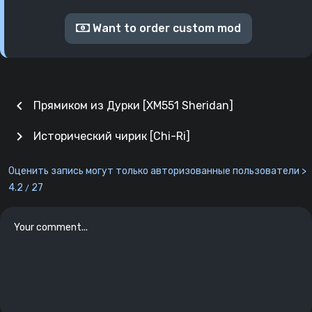
Want to order custom mod
chevron_left
Прямиком из Дурки [XM551 Sheridan]
chevron_right
Исторический чирик [Chi-Ri]
Оценить запись могут только авторизованные пользователи >
4.2
27
/