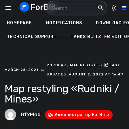
Skip
menu
search
light_mode
to
content
HOMEPAGE
MODIFICATIONS
DOWNLOAD FO
TECHNICAL SUPPORT
TANKS BLITZ: FB EDITIO
POPULAR
,
MAP RESTYLES
ㅤ|ㅤ
ㅤLAST
⌙
MARCH 25, 2021
UPDATED: AUGUST 2, 2022 AT 16:47
Map restyling «Rudniki /
Mines»
GfxMod
Администратор ForBlitz