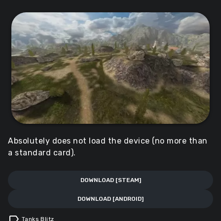
Absolutely does not load the device (no more than
a standard card).
DOWNLOAD [STEAM]
DOWNLOAD [ANDROID]
label
Tanks Blitz