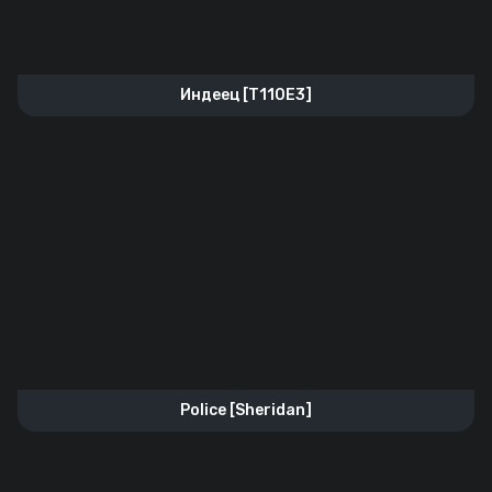
Индеец [T110E3]
Police [Sheridan]