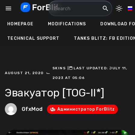
Skip
menu
search
light_mode
to
content
HOMEPAGE
MODIFICATIONS
DOWNLOAD FO
TECHNICAL SUPPORT
TANKS BLITZ: FB EDITIO
SKINS
ㅤ|ㅤ
ㅤLAST UPDATED: JULY 11,
⌙
AUGUST 21, 2020
2023 AT 05:06
Эвакуатор [TOG-II*]
GfxMod
Администратор ForBlitz