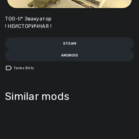
TOG-II* Эвакуатор
! НЕИСТОРИЧНАЯ !
STEAM
ANDROID
label
Tanks Blitz
Similar mods