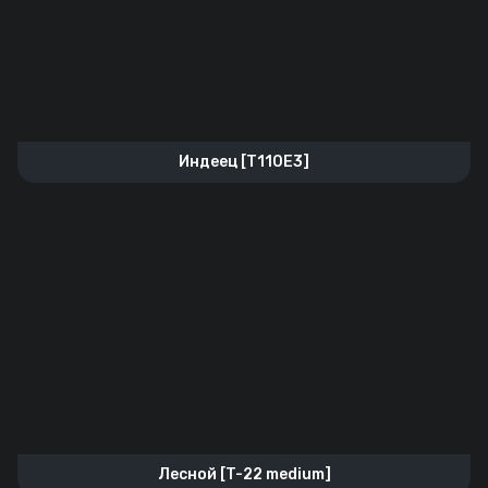
Индеец [T110E3]
Лесной [T-22 medium]