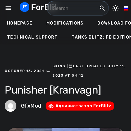
Skip
menu
search
light_mode
to
content
HOMEPAGE
MODIFICATIONS
DOWNLOAD FO
TECHNICAL SUPPORT
TANKS BLITZ: FB EDITIO
SKINS
ㅤ|ㅤ
ㅤLAST UPDATED: JULY 11,
⌙
OCTOBER 13, 2021
2023 AT 04:12
Punisher [Kranvagn]
GfxMod
Администратор ForBlitz