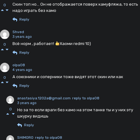
Скин топ но... Он не отображается поверх камуфляжа, то есть
0
надо играть без камо
Reply
Shved
3 years ago
Всё норм , работает!
Хаоми redmi 10)
0
Reply
olpa08
4 years ago
А союзники и соперники тоже видят этот скин или как
0
Reply
anastasiya.1202a@gmail.com
reply to olpa08
3 years ago
0
Но за то если враги без камо на этом танке ты и у них эту
шкурку видишь
Reply
SHIMORO
reply to olpa08