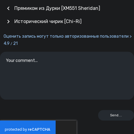
chevron_left
Прямиком из Дурки [XM551 Sheridan]
chevron_right
Исторический чирик [Chi-Ri]
Оценить запись могут только авторизованные пользователи >
4.9
21
/