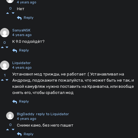
4 years ago
0
Нет
Reply
SanyaNSK
4 years ago
К 9.0 подойдёт?
0
Reply
Liquidator
4 years ago
Установил мод трижды, не работает :( Устанавливал на
1
Андроид, подскажите пожалуйста, что может быть не так, и
какой камуфляж нужно поставить на Кранвагна, или вообще
снять его, чтобы сработал мод
Reply
BigDaddy
reply to Liquidator
4 years ago
0
Сними камо, без него пашет
Reply