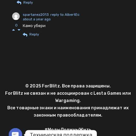
Reply
spartanez2013
reply to AlbertEc
about a year ago
0
Камо убери
Reply
© 2025 ForBlitz. Все права защищены.
ForBlitz не связан и не ассоциирован с Lesta Games или
Wargaming.
Все товарные знаки и наименования принадлежат их
законным правообладателям.
#МодыДолжныЖить
Техническая поддержка