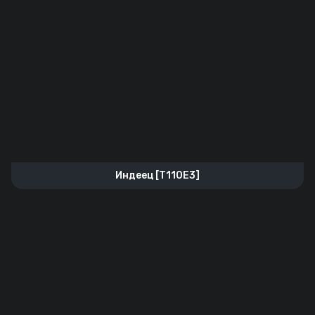
Индеец [T110E3]