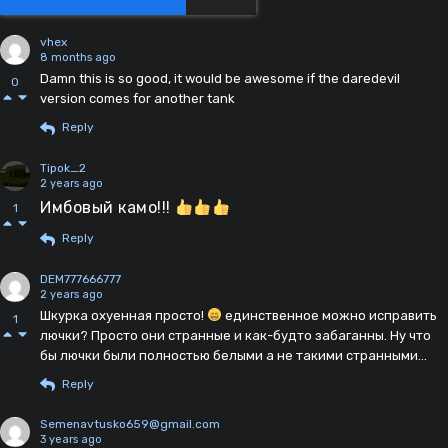
vhex
8 months ago
Damn this is so good, it would be awesome if the daredevil
0
version comes for another tank
Reply
Tipok_2
2 years ago
Имбовый камо!!!
1
Reply
DEM777666777
2 years ago
Шкурка охуенная просто!
единственное можно исправить
1
лючки? Просто они странные и как-будто забаганны. Ну что
бы лючки были полностью белыми а не такими странными...
Reply
Semenavtusko659@gmail.com
3 years ago