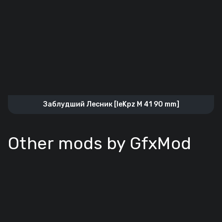
Заблудший Лесник [leKpz M 41 90 mm]
Other mods by GfxMod