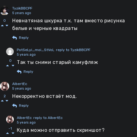
TyzikBBCPF
5 years ago
Невнатяная шкурка т.к. там вместо рисунка
0
белые и черные квадраты
Reply
PotSeLyi_moi_StVoL
reply to TyzikBBCPF
5 years ago
0
Так ты сними старый камуфляж
Reply
AlbertEc
5 years ago
Некорректно встаёт мод.
2
Reply
AlbertEc
reply to AlbertEc
5 years ago
-1
Куда можно отправить скриншот?