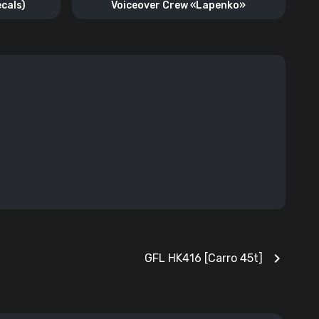
cals)
Voiceover Crew «Lapenko»
chevron_right
GFL HK416 [Carro 45t]