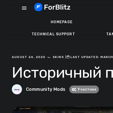
Skip
menu
to
content
HOMEPAGE
TECHNICAL SUPPORT
TA
⌙
AUGUST 24, 2020
SKINS
ㅤ|ㅤ
ㅤLAST UPDATED: MARCH
Историчный пе
Community Mods
Участник