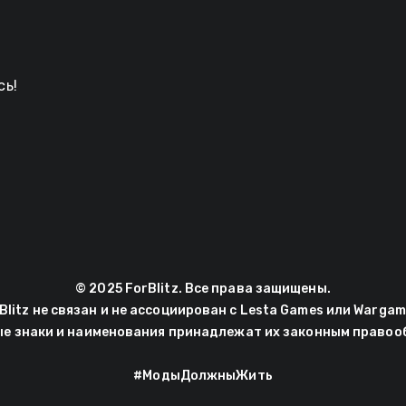
сь!
© 2025 ForBlitz. Все права защищены.
Blitz не связан и не ассоциирован с Lesta Games или Wargam
ые знаки и наименования принадлежат их законным правоо
#МодыДолжныЖить