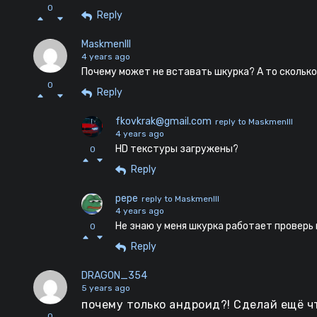
0
Reply
MaskmenIII
4 years ago
Почему может не вставать шкурка? А то сколько
0
Reply
fkovkrak@gmail.com
reply to MaskmenIII
4 years ago
HD текстуры загружены?
0
Reply
pepe
reply to MaskmenIII
4 years ago
Не знаю у меня шкурка работает проверь
0
Reply
DRAGON_354
5 years ago
почему только андроид?! Сделай ещё чт
0