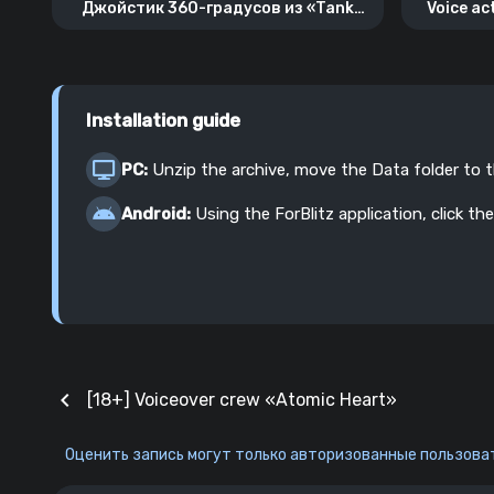
Джойстик 360-градусов из «Tank
Voice ac
Company Mobile»
Installation guide
PC:
Unzip the archive, move the Data folder to 
Android:
Using the ForBlitz application, click the
chevron_left
[18+] Voiceover crew «Atomic Heart»
Оценить запись могут только авторизованные пользоват