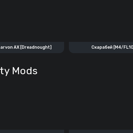
arvon AX [Dreadnought]
Скарабей [M4/FL1
ty Mods