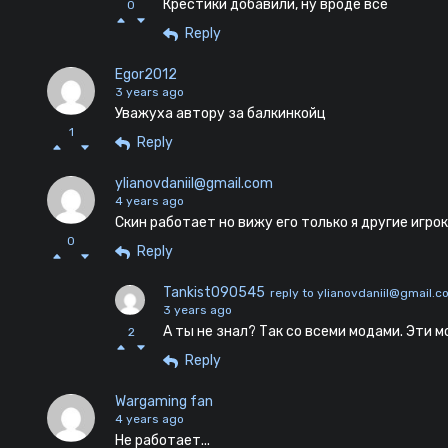
Крестики добавили, ну вроде все
0
Reply
Egor2012
3 years ago
Уважуха автору за балкинкойц
1
Reply
ylianovdaniil@gmail.com
4 years ago
Скин работает но вижу его только я другие игрок
0
Reply
Tankist090545
reply to ylianovdaniil@gmail.
3 years ago
А ты не знал? Так со всеми модами. Эти 
2
Reply
Wargaming fan
4 years ago
He paботает...