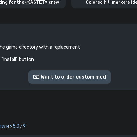
ting for the «KASTET» crew
Colored hit-markers (de
the game directory with a replacement
 "Install" button
Want to order custom mod
ели > 5.0
9
/