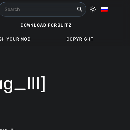
search
light_mode
DOWNLOAD FORBLITZ
SH YOUR MOD
COPYRIGHT
g_III]