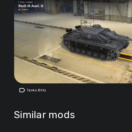
label
Tanks Blitz
Similar mods