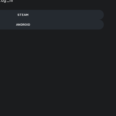
ug_III
STEAM
ANDROID