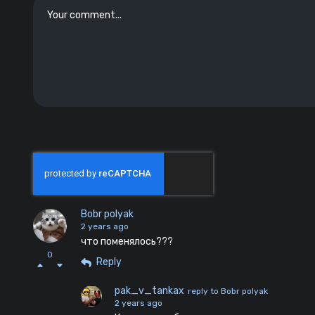
Bobr polyak
2 years ago
что поменялось???
0
Reply
pak_v_tankax
reply to Bobr polyak
2 years ago