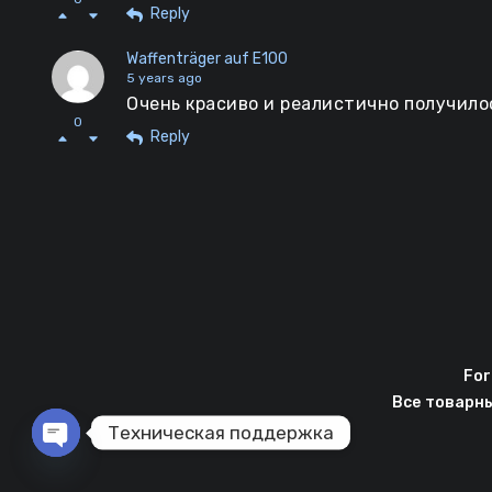
Reply
Waffenträger auf E100
5 years ago
Очень красиво и реалистично получило
0
Reply
For
Все товарн
Техническая поддержка
Open chaty