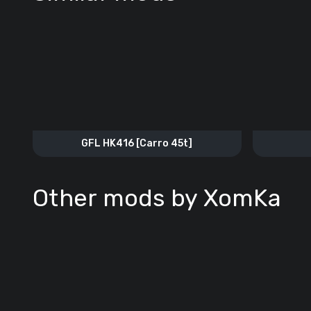
GFL HK416 [Carro 45t]
Other mods by XomKa