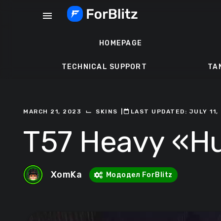
Skip
menu
to
content
HOMEPAGE
TECHNICAL SUPPORT
TA
⌙
MARCH 21, 2023
SKINS
ㅤ|ㅤ
ㅤLAST UPDATED: JULY 11,
T57 Heavy «H
XomKa
Мододел ForBlitz