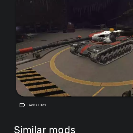
label
Tanks Blitz
Similar mods