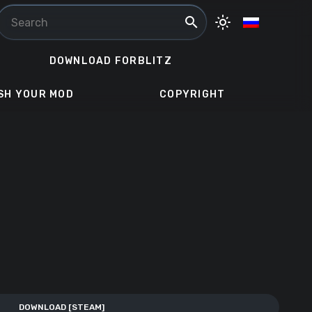
search
light_mode
DOWNLOAD FORBLITZ
SH YOUR MOD
COPYRIGHT
DOWNLOAD [STEAM]