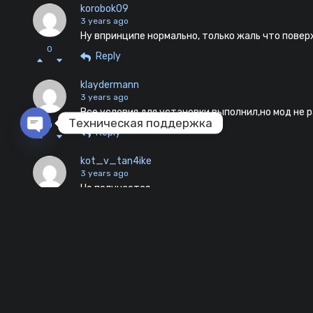
korobok09
3 years ago
Ну впринципе нормально, только жаль что повер
0
Reply
klaydermann
3 years ago
Все условия для установки выполнил,но мод не 
Техническая поддержка
0
Reply
Open chaty
kot_v_tan4ike
3 years ago
Не получается
0
Reply
375298230591
3 years ago
А подскажите пожалуйста, как удалить мод?
0
Reply