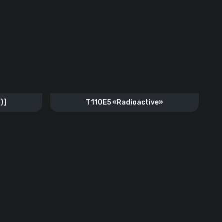
)]
T110E5 «Radioactive»