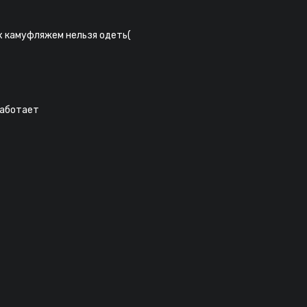
х камуфляжем нельзя одеть(
работает