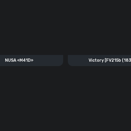
NUSA «M41D»
Victory [FV215b (183