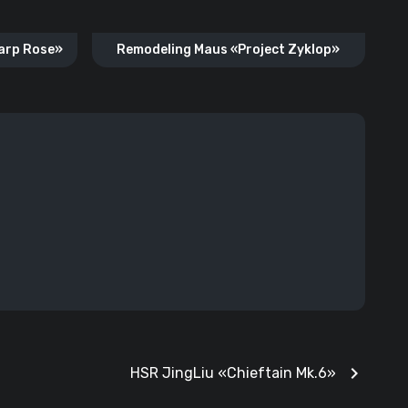
arp Rose»
Remodeling Maus «Project Zyklop»
chevron_right
HSR JingLiu «Chieftain Mk.6»