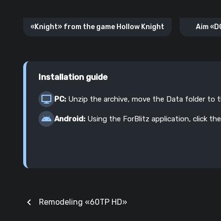
«Knight» from the game Hollow Knight
Aim «D
Installation guide
PC:
Unzip the archive, move the Data folder to 
Android:
Using the ForBlitz application, click the
chevron_left
Remodeling «60TP HD»