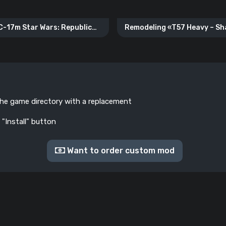
C-17m Star Wars: Republic
Remodeling «T57 Heavy – Sh
Commando»
the game directory with a replacement
 "Install" button
Want to order custom mod