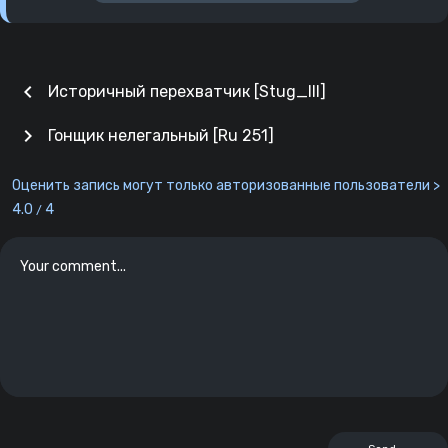
chevron_left
Историчный перехватчик [Stug_III]
chevron_right
Гонщик нелегальный [Ru 251]
Оценить запись могут только авторизованные пользователи >
4.0
4
/