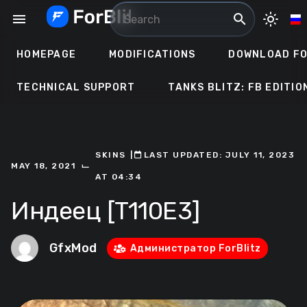
Skip
menu
search
light_mode
to
content
HOMEPAGE
MODIFICATIONS
DOWNLOAD FO
TECHNICAL SUPPORT
TANKS BLITZ: FB EDITIO
SKINS
ㅤ|ㅤ
ㅤLAST UPDATED: JULY 11, 2023
⌙
MAY 18, 2021
AT 04:34
Индеец [T110E3]
GfxMod
Администратор ForBlitz