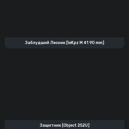
Заблудший Лесник [leKpz M 41 90 mm]
Защитник [Object 252U]