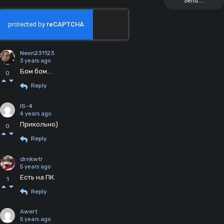
Neon231123
3 years ago
Бом бом...
0
Reply
IS-4
4 years ago
Прикольно)
0
Reply
drnkwtr
5 years ago
Есть на ПК.
1
Reply
Awert
5 years ago