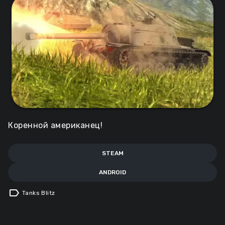
Коренной американец!
STEAM
ANDROID
label
Tanks Blitz