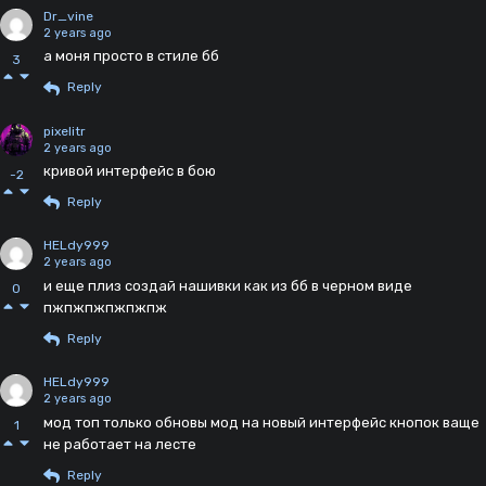
Dr_vine
2 years ago
а моня просто в стиле бб
3
Reply
pixelitr
2 years ago
кривой интерфейс в бою
-2
Reply
HELdy999
2 years ago
и еще плиз создай нашивки как из бб в черном виде
0
пжпжпжпжпжпж
Reply
HELdy999
2 years ago
мод топ только обновы мод на новый интерфейс кнопок ваще
1
не работает на лесте
Reply