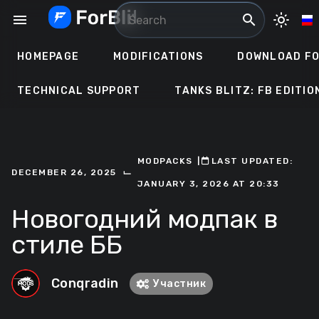
Skip
menu
search
light_mode
to
content
HOMEPAGE
MODIFICATIONS
DOWNLOAD FO
TECHNICAL SUPPORT
TANKS BLITZ: FB EDITIO
MODPACKS
ㅤ|ㅤ
ㅤLAST UPDATED:
⌙
DECEMBER 26, 2025
JANUARY 3, 2026 AT 20:33
Новогодний модпак в
стиле ББ
Conqradin
Участник