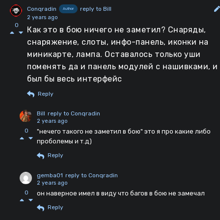
Conqradin
reply to Bill
Author
2 years ago
0
Как это в бою ничего не заметил? Снаряды,
снаряжение, слоты, инфо-панель, иконки на
миникарте, лампа. Оставалось только уши
поменять да и панель модулей с нашивками, и
был бы весь интерфейс
Reply
Bill
reply to Conqradin
2 years ago
0
"нечего такого не заметил в бою" это я про какие либо
проболемы и т.д)
Reply
gemba01
reply to Conqradin
2 years ago
0
он наверное имел в виду что багов в бою не замечал
Reply