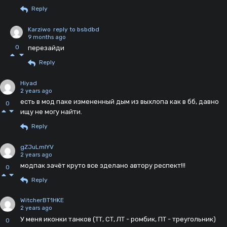
Reply
Karziwo
reply to bsbdbd
9 months ago
0
перезайди
Reply
Hiyad
2 years ago
есть в мод паке измененный дым из выхлопа как в бб, давно
0
ищу не могу найти.
Reply
gZJuLmlYV
2 years ago
модпак зачёт круто все зделано автору респект!!!
0
Reply
WitcherBT1HKE
2 years ago
У меня иконки танков (ТТ, СТ, ЛТ - ромбик, ПТ - треугольник)
0