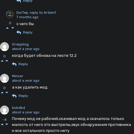
Reply
DorTep
reply to Artemf
7 months ago
0
с чего бы
Reply
Greppling
about a year ago
когда будет обнова на лесте 12.2
0
Reply
Mincer
about a year ago
а как удалить мод
0
Reply
bsbdbd
about a year ago
Почему мод не рабочий,скачивал мод а скачалось только
-4
малость от него это выстрелы,звук обнаружения противника
и все остального просто нету