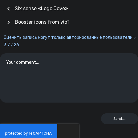
chevron_left
Six sense «Logo Jove»
chevron_right
Booster icons from WoT
Оценить запись могут только авторизованные пользователи >
3.7
26
/