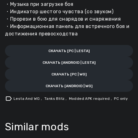
・Музыка при загрузке боя
・Индикатор шестого чувства (со звуком)
・Прорези в бою для снарядов и снаряжения
・Информационная панель для встречного боя и
достижения превосходства
СКАЧАТЬ [PC | LESTA]
СКАЧАТЬ [ANDROID | LESTA]
СКАЧАТЬ [PC | WG]
СКАЧАТЬ [ANDROID | WG]
label
Lesta And WG
,
Tanks Blitz
,
Modded APK required
,
PC only
Similar mods