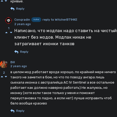
кривые.
Reply
Conqradin
reply to WitcherBT1HKE
Author
2 years ago
1
Написано, что модпак надо ставить на чистый
клиент без модов. Модпак никак не
затрагивает иконки танков
Reply
Bill
2 years ago
в целом мод работает вроде хорошо, по крайней мере ничего
2
такого не заметил в бою, но что по поводу ангара лишь
сьехала иконка с австралийца AC IV Sentinel а все остальное
работает как должно наверно работать) Не жалуюсь, но
иконку (хотя если такое только у меня и поможет
переустановка то ладно, а если нет) лучше исправить чтоб
бвло вообще красиво
Reply