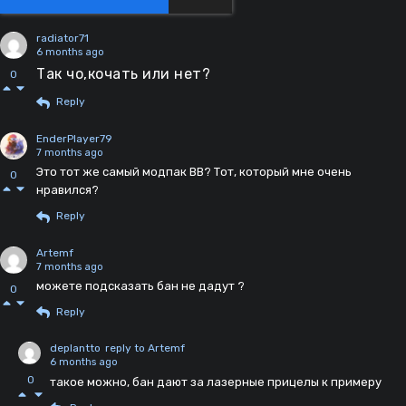
radiator71
6 months ago
Так чо,кочать или нет?
0
Reply
EnderPlayer79
7 months ago
Это тот же самый модпак BB? Тот, который мне очень
0
нравился?
Reply
Artemf
7 months ago
можете подсказать бан не дадут ?
0
Reply
deplantto
reply to Artemf
6 months ago
0
такое можно, бан дают за лазерные прицелы к примеру