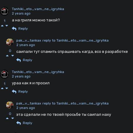
Tanhiki_eto_vam_ne_igryhka
2 years ago
а на гриля можно такой?
1
Reply
pak_v_tankax
reply to Tanhiki_eto_vam_ne_igryhka
2 years ago
0
саипали тут спамить спрашивать кагда, всо в разработке
Reply
Tanhiki_eto_vam_ne_igryhka
2 years ago
ураа как я и просил
1
Reply
pak_v_tankax
reply to Tanhiki_eto_vam_ne_igryhka
2 years ago
0
эта сделали не по твоей просьбе ты саипал наху
Reply