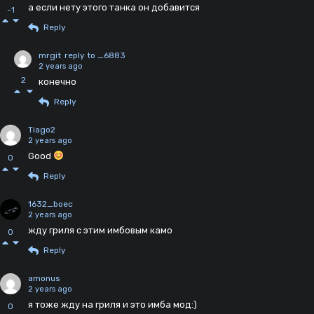
а если нету этого танка он добавится
-1
Reply
mrgit
reply to _6883
2 years ago
2
конечно
Reply
Tiago2
2 years ago
Good
0
Reply
1632_boec
2 years ago
жду гриля с этим имбовым камо
0
Reply
amonus
2 years ago
я тоже жду на гриля и это имба мод:)
0