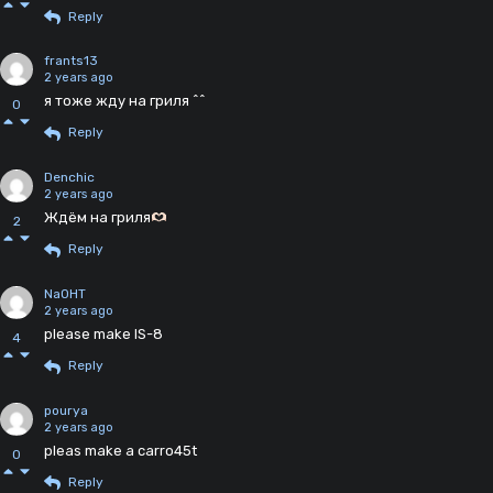
Reply
frants13
2 years ago
я тоже жду на гриля ^^
0
Reply
Denchic
2 years ago
Ждём на гриля
2
Reply
NaOHT
2 years ago
please make IS-8
4
Reply
pourya
2 years ago
pleas make a carro45t
0
Reply