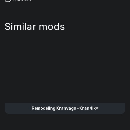
label
Tanks Blitz
Similar mods
Remodeling Kranvagn «Kran4ik»