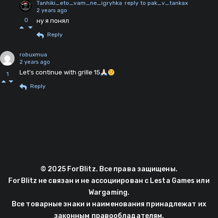
Tanhiki_eto_vam_ne_igryhka
reply to pak_v_tankax
2 years ago
0
ну я понял
Reply
robuxmua
2 years ago
Let's continue with grille 15
1
Reply
© 2025 ForBlitz. Все права защищены.
ForBlitz не связан и не ассоциирован с Lesta Games или
Wargaming.
Все товарные знаки и наименования принадлежат их
законным правообладателям.