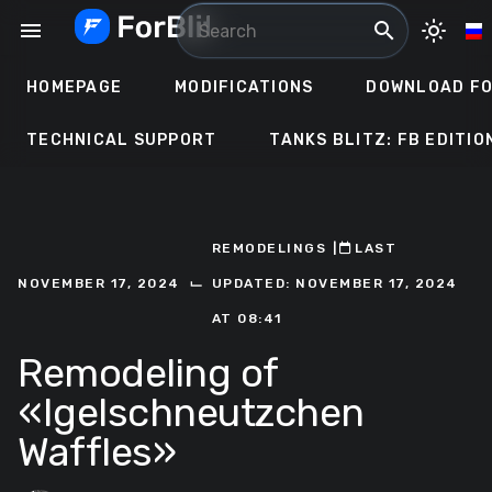
Skip
menu
search
light_mode
to
content
HOMEPAGE
MODIFICATIONS
DOWNLOAD FO
TECHNICAL SUPPORT
TANKS BLITZ: FB EDITIO
REMODELINGS
ㅤ|ㅤ
ㅤLAST
⌙
NOVEMBER 17, 2024
UPDATED: NOVEMBER 17, 2024
AT 08:41
Remodeling of
«Igelschneutzchen
Waffles»