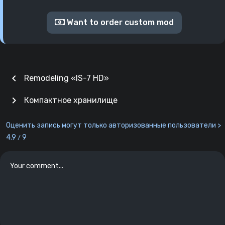
Want to order custom mod
chevron_left
Remodeling «IS-7 HD»
chevron_right
Компактное хранилище
Оценить запись могут только авторизованные пользователи >
4.9
9
/