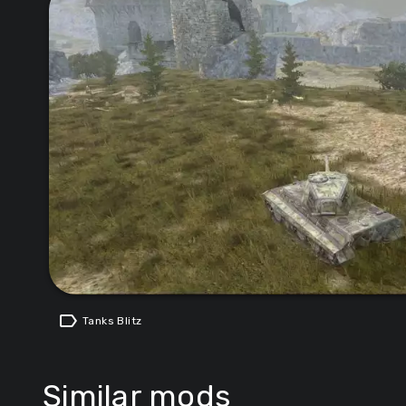
label
Tanks Blitz
Similar mods