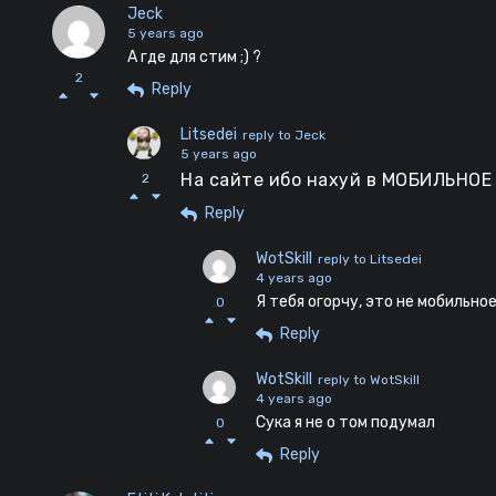
Jeck
5 years ago
А где для стим ;) ?
2
Reply
Litsedei
reply to Jeck
5 years ago
На сайте ибо нахуй в МОБИЛЬНОЕ
2
Reply
WotSkill
reply to Litsedei
4 years ago
Я тебя огорчу, это не мобильн
0
Reply
WotSkill
reply to WotSkill
4 years ago
Сука я не о том подумал
0
Reply