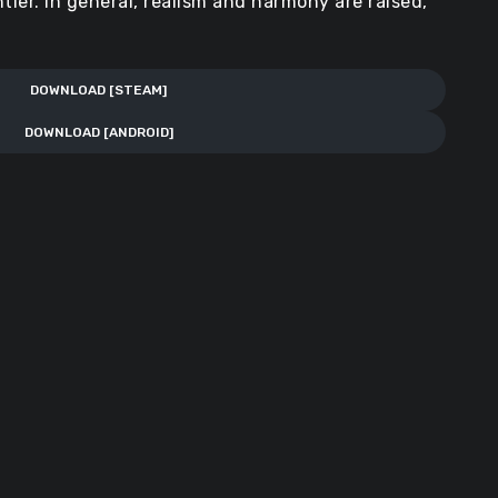
tier. In general, realism and harmony are raised,
DOWNLOAD [STEAM]
DOWNLOAD [ANDROID]