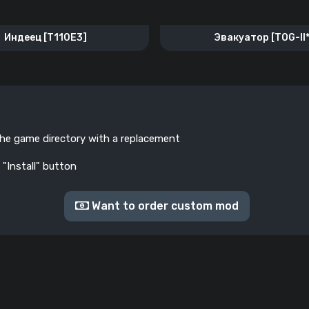
Индеец [T110E3]
Эвакуатор [TOG-II*
the game directory with a replacement
 "Install" button
Want to order custom mod