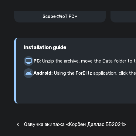
Scope «WoT PC»
Installation guide
PC:
Unzip the archive, move the Data folder to 
Android:
Using the ForBlitz application, click the
chevron_left
Озвучка экипажа «Корбен Даллас ББ2021»