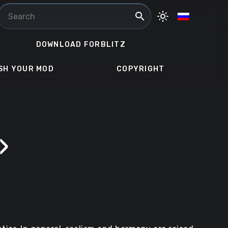
search
light_mode
DOWNLOAD FORBLITZ
SH YOUR MOD
COPYRIGHT
»