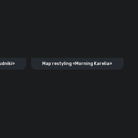
udniki»
Map restyling «‎Morning Karelia»