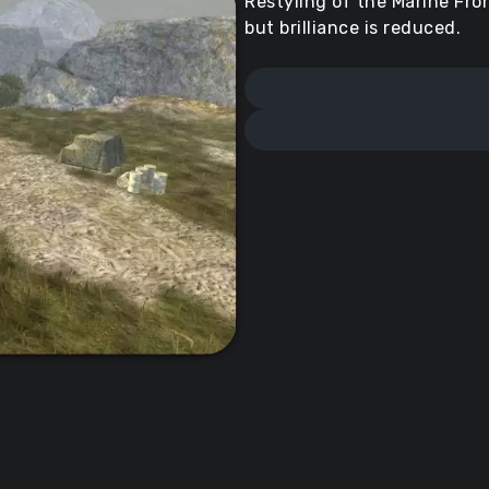
Restyling of the Marine Fron
but brilliance is reduced.