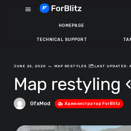
Skip
menu
to
content
HOMEPAGE
TECHNICAL SUPPORT
TA
⌙
JUNE 25, 2020
MAP RESTYLES
ㅤ|ㅤ
ㅤLAST UPDATED: 
Map restyling 
GfxMod
Администратор ForBlitz