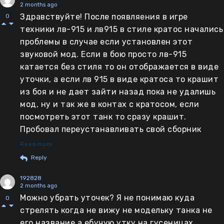
2 months ago
Здравствуйте! После появляения в игре
0
техники лв-915 и лв915 в стиле кратос начались
проблемы в случае если установлен этот
звуковой мод. Если в бою просто лв-915
катается без стиля то он отображается в виде
уточки, а если лв 915 в виде кратоса то крашит
из боя и не дает зайти назад пока не удалишь
мод, ну и так же в контах с кратосом, если
посмотреть этот танк то сразу крашит.
Пробовал переустанавливать свой сборник
модов, запихивал по однму и в итоге заметил
Read more
что проблема именно из за звуков. Без этого
Reply
мода на звуки, не какой проблемы нету, лв 915
192828
исправно отображается и не крашит из игры.
2 months ago
Обновите пожалуйста мод если будет такая
Можно убрать уточек? Я не понимаю куда
0
возможность, мне он очень нравится, с ним
стрелять когда не вижу не модельку танка не
намного лучше играется в игру и ощущается
его название а ебучую утку на гусеницах