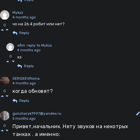
Mykzz
4 months ago
чо на 26.4 робит или нет?
0
Reply
efim
reply to Mykzz
4 months ago
0
хз
Reply
SERGEEVRoma
4 months ago
когда обновят?
0
Reply
goncharyk1997@yandex.ru
5 months ago
Привет,начальник. Нету звуков на некотрых
0
танках . а именно: