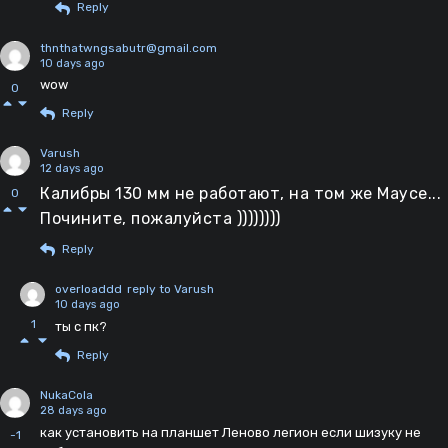
Reply
thnthatwngsabutr@gmail.com
10 days ago
wow
0
Reply
Varush
12 days ago
Калибры 130 мм не работают, на том же Маусе...
0
Почините, пожалуйста ))))))))
Reply
overloaddd
reply to Varush
10 days ago
1
ты с пк?
Reply
NukaCola
28 days ago
как установить на планшет Леново легион если шизуку не
-1