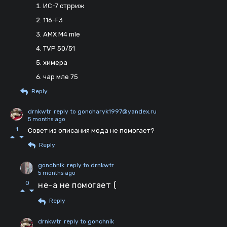
ИС-7 стрриж
116-F3
AMX M4 mle
TVP 50/51
химера
чар мле 75
Reply
drnkwtr
reply to goncharyk1997@yandex.ru
5 months ago
1
Совет из описания мода не помогает?
Reply
gonchnik
reply to drnkwtr
5 months ago
0
не-а не помогает (
Reply
drnkwtr
reply to gonchnik