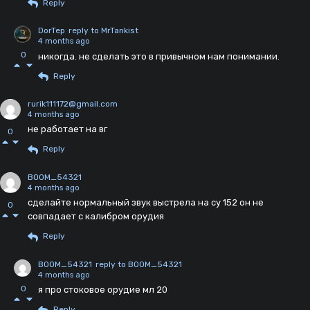
Reply
DorTep
reply to MrTankist
4 months ago
0
никогда. не сделать это в привычном нам понимании.
Reply
rurik111172@gmail.com
4 months ago
не работает на вг
0
Reply
BOOM_54321
4 months ago
сделайте нормальный звук выстрела на су 152 он не
0
совпадает с калибром орудия
Reply
BOOM_54321
reply to BOOM_54321
4 months ago
0
я про стоковое орудие мл 20
Reply