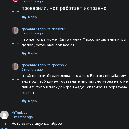
5 months ago
0
проверили, мод работает исправно
Reply
gonchnik
reply to drnkwtr
5 months ago
0
что же тогда может быть у меня ? восстановление игры
делал , устанавливал все с 0
Reply
gonchnik
reply to gonchnik
5 months ago
0
а всё починил)я закидывал до этого В папку metaliader-
эио мод чтоб клиент оставлять чистый , но через него не
пашет . тупо в папку с игрой надо . спасибо за обратную
связь )
Reply
MrTankist
5 months ago
Нету звуков двух калибров.
-1