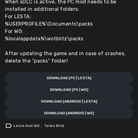
When sDLC is active, the PC mod needs to be
installed in additional folders:
For LESTA:
%USERPROFILE%\Documents\packs
For WG:
%localappdata%\wotblitz\packs
After updating the game and in case of crashes,
delete the “packs” folder!
DOWNLOAD [PC | LESTA]
DOWNLOAD [PC | WG]
DOWNLOAD [ANDROID | LESTA]
DOWNLOAD [ANDROID | WG]
label
Lesta And WG
,
Tanks Blitz