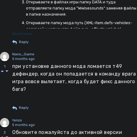
Открываете в файлах игры папку DATA и туда
отправляете папку мода "Wwisesounds" заменяя файлы
в папке назначения.
Открываете папку мода путь (XML-item.defs-vehicles-
common) и копируете файл gun_effects.xml.dvpl
Read more
Открываете файлы игры, папку DATA, и по пути (XML-
Reply
item.defs-vehicles-common) туда
вставляете(заменяете) файл мода который
Nano_Game
скопировали
5 months ago
при установке данного мода ломается т49
1
Не до конца понял как оно работает, но оно
дефендер, когда он попадается в команду врага
работает. Особенно с фугасными
игра вовсе вылетает, когда будет фикс данного
орудиями(152мм). Полностью проверил на
бага?
наличие вылетов, никаких проблем нет.
Надеюсь кому-то помог
Reply
tenzo
5 months ago
Обновите пожалуйста до активной версии
3