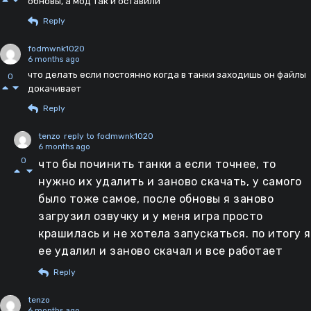
обновы, а мод так и оставили
Reply
fodmwnk1020
6 months ago
что делать если постоянно когда в танки заходишь он файлы
0
докачивает
Reply
tenzo
reply to fodmwnk1020
6 months ago
0
что бы починить танки а если точнее, то
нужно их удалить и заново скачать, у самого
было тоже самое, после обновы я заново
загрузил озвучку и у меня игра просто
крашилась и не хотела запускаться. по итогу я
ее удалил и заново скачал и все работает
Reply
tenzo
6 months ago