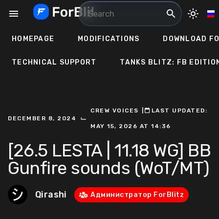
Skip
menu
search
light_mode
to
content
HOMEPAGE
MODIFICATIONS
DOWNLOAD FO
TECHNICAL SUPPORT
TANKS BLITZ: FB EDITIO
CREW VOICES
ㅤ|ㅤ
ㅤLAST UPDATED:
⌙
DECEMBER 8, 2024
MAY 15, 2026 AT 14:36
[26.5 LESTA | 11.18 WG] BB
Gunfire sounds (WoT/MT)
Qirashi
Администратор ForBlitz