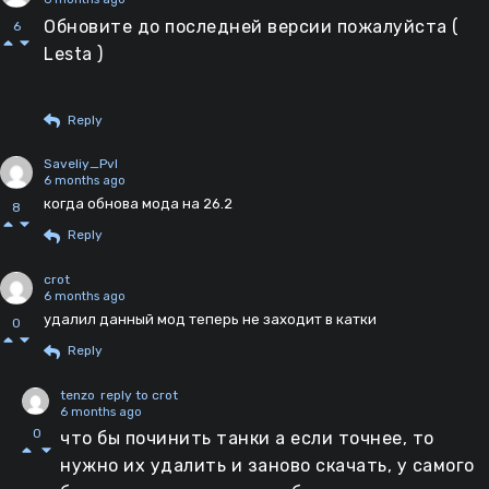
Обновите до последней версии пожалуйста (
6
Lesta )
Reply
Saveliy_Pvl
6 months ago
когда обнова мода на 26.2
8
Reply
crot
6 months ago
удалил данный мод теперь не заходит в катки
0
Reply
tenzo
reply to crot
6 months ago
0
что бы починить танки а если точнее, то
нужно их удалить и заново скачать, у самого