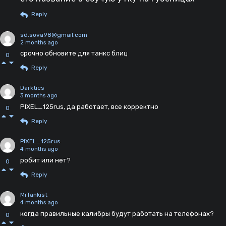
происходящее в бою. Потому что стоковые
Reply
звуки лесты очень такие глухие, танк стреляет
со звуком птуффф, очень скучно и глухо, а с
sd.sova98@gmail.com
вашим модом на звуки звуки такие живые
2 months ago
срочно обновите для танкс блиц
становятся, звоникие, басистые, сразу
0
интереснее играть становится
Reply
Darktics
3 months ago
PIXEL_125rus, да работает, все корректно
0
Reply
PIXEL_125rus
4 months ago
робит или нет?
0
Reply
MrTankist
4 months ago
когда правильные калибры будут работать на телефонах?
0