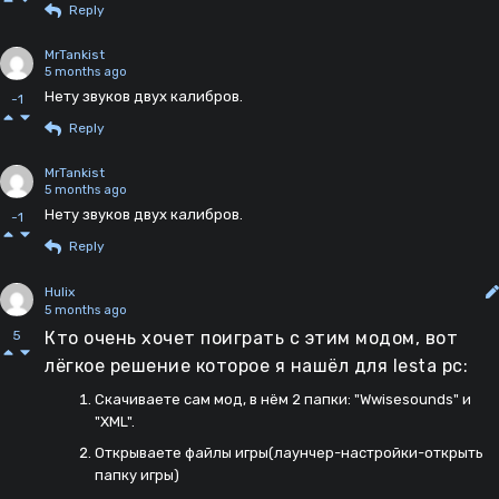
Reply
MrTankist
5 months ago
Нету звуков двух калибров.
-1
Reply
MrTankist
5 months ago
Нету звуков двух калибров.
-1
Reply
Hulix
5 months ago
Кто очень хочет поиграть с этим модом, вот
5
лёгкое решение которое я нашёл для lesta pc:
Скачиваете сам мод, в нём 2 папки: "Wwisesounds" и
"XML".
Открываете файлы игры(лаунчер-настройки-открыть
папку игры)