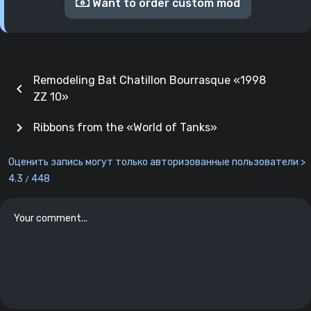
Want to order custom mod
Remodeling Bat Chatillon Bourrasque «1998
chevron_left
ZZ 10»
chevron_right
Ribbons from the «World of Tanks»
Оценить запись могут только авторизованные пользователи >
4.3
448
/