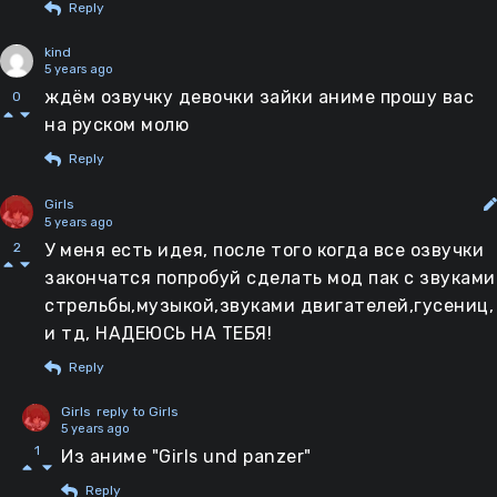
Reply
kind
5 years ago
ждём озвучку девочки зайки аниме прошу вас
0
на руском молю
Reply
Girls
5 years ago
У меня есть идея, после того когда все озвучки
2
закончатся попробуй сделать мод пак с звуками
стрельбы,музыкой,звуками двигателей,гусениц,
и тд, НАДЕЮСЬ НА ТЕБЯ!
Reply
Girls
reply to Girls
5 years ago
1
Из аниме "Girls und panzer"
Reply