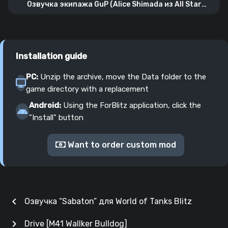
Озвучка экипажа GuP (Alice Shimada из All Star
University)
Installation guide
PC:
Unzip the archive, move the Data folder to the
game directory with a replacement
Android:
Using the ForBlitz application, click the
"Install" button
Want to order custom mod
chevron_left
Озвучка “Sabaton” для World of Tanks Blitz
chevron_right
Drive [M41 Wallker Bulldog]