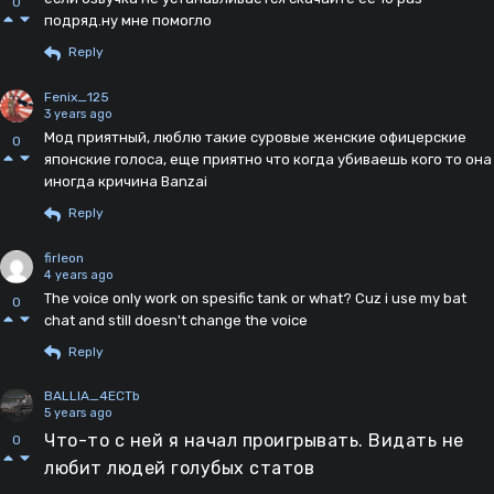
0
подряд.ну мне помогло
Reply
Fenix_125
3 years ago
Мод приятный, люблю такие суровые женские офицерские
0
японские голоса, еще приятно что когда убиваешь кого то она
иногда кричина Banzai
Reply
firleon
4 years ago
The voice only work on spesific tank or what? Cuz i use my bat
0
chat and still doesn't change the voice
Reply
BALLIA_4ECTb
5 years ago
Что-то с ней я начал проигрывать. Видать не
0
любит людей голубых статов