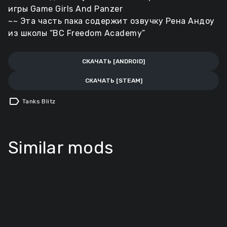
игры Game Girls And Panzer
~~ Эта часть пака содержит озвучку Рена Андоу
из школы “BC Freedom Academy”
СКАЧАТЬ [ANDROID]
СКАЧАТЬ [STEAM]
label
Tanks Blitz
Similar mods