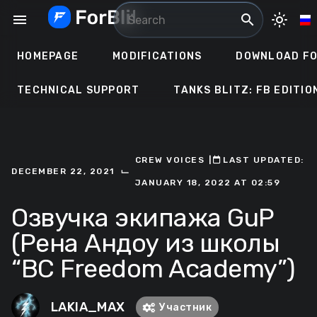
Skip
menu
search
light_mode
to
content
HOMEPAGE
MODIFICATIONS
DOWNLOAD FO
TECHNICAL SUPPORT
TANKS BLITZ: FB EDITIO
CREW VOICES
ㅤ|ㅤ
ㅤLAST UPDATED:
⌙
DECEMBER 22, 2021
JANUARY 18, 2022 AT 02:59
Озвучка экипажа GuP
(Рена Андоу из школы
“BC Freedom Academy”)
LAKIA_MAX
Участник