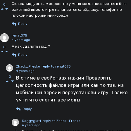
Скачал мод, он сам хорош, но у меня когда появляется в бою
0
ракетный вместо игры начинается слайд шоу, телефон не
плохой настройки мин-средн
Reply
renat075
4 years ago
А как удалить мод ?
0
Reply
Zhack_Fresko
reply to renat075
4 years ago
0
В стиме в свойствах нажми Проверить
целостность файлов игры или как то так, на
мобильной версии переустанови игру. Только
учти что слетят все моды
Reply
Daggyglatt
reply to Zhack_Fresko
4 years ago
2