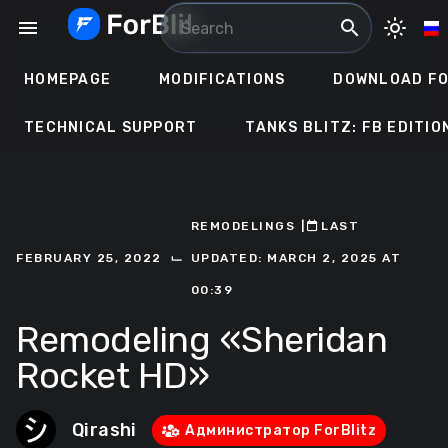
Skip
menu
search
light_mode
to
content
HOMEPAGE
MODIFICATIONS
DOWNLOAD FO
TECHNICAL SUPPORT
TANKS BLITZ: FB EDITIO
REMODELINGS
ㅤ|ㅤ
ㅤLAST
⌙
FEBRUARY 25, 2022
UPDATED: MARCH 2, 2025 AT
00:39
Remodeling «Sheridan
Rocket HD»
Qirashi
Администратор ForBlitz