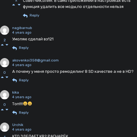
Советчик,блин. В само приложении в настройках есть
функция удалить все моды,по отдельности нельзя
Reply
nagibarnub
4 years ago
Умоляю сделай вз121
2
Reply
akovenkoi358@gmail.com
4 years ago
А почему у меня просто ремоделинг В SD качестве а не в HD?
0
Reply
kika
4 years ago
Топ!!!!
0
Reply
Urchik
4 years ago
КТО ЗДЕЛАЕТ КВ2 РАГНАРЁК