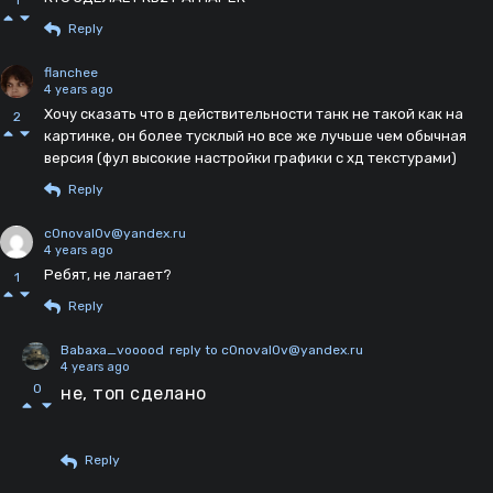
1
Reply
flanchee
4 years ago
Хочу сказать что в действительности танк не такой как на
2
картинке, он более тусклый но все же лучьше чем обычная
версия (фул высокие настройки графики с хд текстурами)
Reply
c0noval0v@yandex.ru
4 years ago
Ребят, не лагает?
1
Reply
Babaxa_vooood
reply to c0noval0v@yandex.ru
4 years ago
0
не, топ сделано
Reply