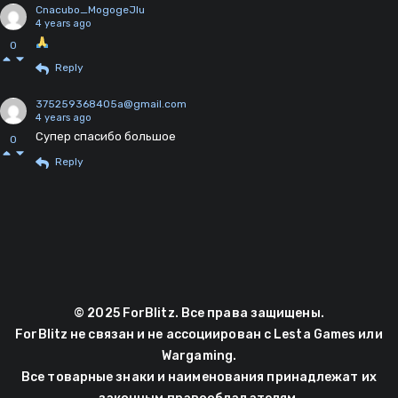
Cnacubo_MogogeJIu
4 years ago
0
Reply
375259368405a@gmail.com
4 years ago
Супер спасибо большое
0
Reply
© 2025 ForBlitz. Все права защищены.
ForBlitz не связан и не ассоциирован с Lesta Games или
Wargaming.
Все товарные знаки и наименования принадлежат их