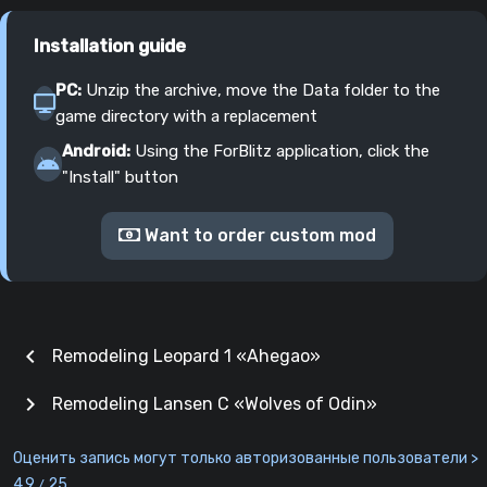
Installation guide
PC:
Unzip the archive, move the Data folder to the
game directory with a replacement
Android:
Using the ForBlitz application, click the
"Install" button
Want to order custom mod
chevron_left
Remodeling Leopard 1 «Ahegao»
chevron_right
Remodeling Lansen C «Wolves of Odin»
Оценить запись могут только авторизованные пользователи >
4.9
25
/