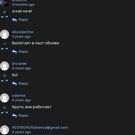
9 months ago
а как на вг
0
Reply
AlivederChe
3 years ago
Вылетает в ласт обнове
1
Reply
jirivanek
4 years ago
Kol
0
Reply
calomix
4 years ago
Круто, все работает
0
Reply
9237009010zhenya@gmail.com
4 years ago