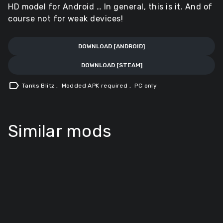
HD model for Android … In general, this is it. And of
course not for weak devices!
DOWNLOAD [ANDROID]
DOWNLOAD [STEAM]
label
Tanks Blitz
,
Modded APK required
,
PC only
Similar mods