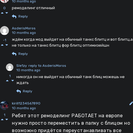
10 months ago
ремоделинг отличный
0
Reply
AsderisMoros
10 months ago
ждём когда мод выйдет на обычный танкс блитц и вот блитц,а
-1
не только на танкс блитц фор блитц оптимизейшн
Reply
Sle1zy
reply to AsderisMoros
10 months ago
1
никогда он не выйдет на обычный танк блиц можешь не
ждать
Reply
kirill1234567890
10 months ago
Ребят этот ремоделинг РАБОТАЕТ на европе
1
нужно просто переместить в папку с блицом но
возможно придётся переустанавливать все