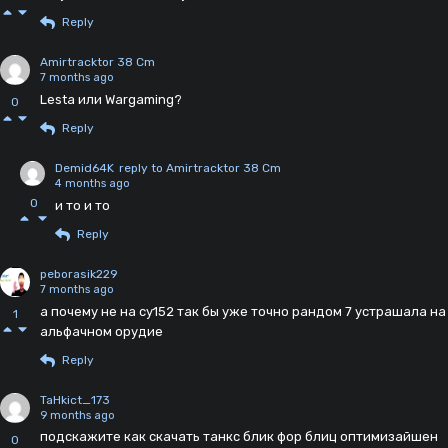
Reply
Amirtracktor 38 Cm
7 months ago
Lesta или Wargaming?
0
Reply
Demid64K
reply to Amirtracktor 38 Cm
4 months ago
0
и то и то
Reply
peborasik229
7 months ago
а почему не на су152 так бы уже точно рандом 7 устрашала на
1
альфачном орудие
Reply
TaHkict_173
9 months ago
подскажите как скачать танкс блик фор блиц оптимизайшен
0