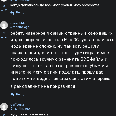
когда докачаюсь до восьмого уровня могу обосратся
0
Reply
danielblitz
5 months ago
ребят, наверное я самый странный юзер ваших
2
модов. короче, играю я с Мак ОС, устанавливать
моды крайне сложно. ну так вот. решил я
скачать ремоделинг этого штурмтигра. и мне
приходилось вручную заменять ВСЕ файлы и
вижу вот это - танк стал розово-голубым и я
ничего не могу с этим поделать. прошу вас
помочь мне, ведь сталкиваюсь с этим впервые
а ремоделинг мне понравился
Reply
CoffeeTiz
6 months ago
жду тоже самое на ягу
2