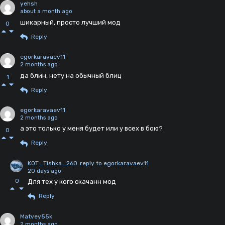
yehsh
about a month ago
шикарный, просто лучший мод
0
Reply
egorkaravaev11
2 months ago
да блин, нету на обычный блиц
1
Reply
egorkaravaev11
2 months ago
а это только у меня будет или у всех в бою?
0
Reply
KOT_Tishka_260
reply to egorkaravaev11
20 days ago
0
Для тех у кого скачанн мод
Reply
Matvey55k
2 months ago