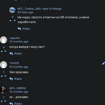
KOT_Tishka_260
reply to Bobgh
20 days ago
0
Не надо, просто отметки из бб отключи, у меня
заработало
Reply
sapchik
10 months ago
когда выйдет мод пак?
6
Reply
Timit12
10 months ago
Чел красава.
1
Reply
6E3_UMEHU
10 months ago
эх... дежавю..
1
Reply