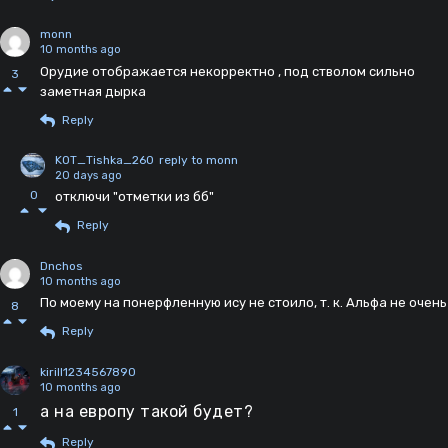
monn
10 months ago
Орудие отображается некорректно , под стволом сильно
3
заметная дырка
Reply
KOT_Tishka_260
reply to monn
20 days ago
0
отключи "отметки из бб"
Reply
Dnchos
10 months ago
По моему на понерфленную ису не стоило, т. к. Альфа не очень
8
Reply
kirill1234567890
10 months ago
а на европу такой будет?
1
Reply