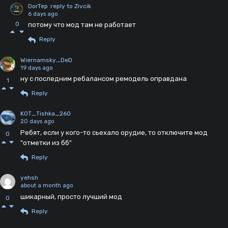
DorTep
reply to Zivcik
6 days ago
0
потому что мод там не работает
Reply
Wiernamsky_DeD
19 days ago
ну с последним ребалансом ремодель оправдана
1
Reply
KOT_Tishka_260
20 days ago
Ребят, если у кого-то сьехало орудие, то отключите мод
0
"отметки из бб"
Reply
yehsh
about a month ago
шикарный, просто лучший мод
0
Reply