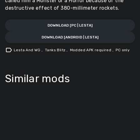
called him a Monster or a Horror because of the
destructive effect of 380-millimeter rockets.
DOWNLOAD [PC | LESTA]
DOWNLOAD [ANDROID | LESTA]
label
Lesta And WG
,
Tanks Blitz
,
Modded APK required
,
PC only
Similar mods