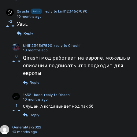
Qirashi
reply to kirill1234567890
Author
10 months ago
-2
Увы..
Reply
kirill1234567890
reply to Qirashi
10 months ago
0
Qirashi мод работает на европе, можешь в
описании подписать что подходит для
европы
Reply
1632_boec
reply to Qirashi
10 months ago
1
Слушай. А когда выйдет мод пак бб
Reply
GeneralAsk2022
10 months ago