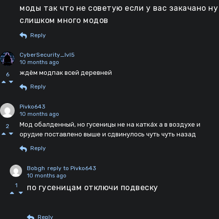
моды так что не советую если у вас закачано ну
слишком много модов
Reply
CyberSecurity_lvl5
10 months ago
ждём модпак всей деревней
6
Reply
Pivko643
10 months ago
Мод обалденный, но гусеницы не на каткáх а в воздухе и
2
орудие поставлено выше и сдвинулось чуть чуть назад
Reply
Bobgh
reply to Pivko643
10 months ago
1
по гусеницам отключи подвеску
Reply