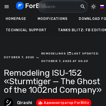
Skip
menu
search
light_mode
to
content
HOMEPAGE
MODIFICATIONS
DOWNLOAD FO
TECHNICAL SUPPORT
TANKS BLITZ: FB EDITIO
REMODELINGS
ㅤ|ㅤ
ㅤLAST UPDATED:
⌙
OCTOBER 7, 2025
OCTOBER 7, 2025 AT 00:23
Remodeling ISU-152
«Sturmtiger — The Ghost
of the 1002nd Company»
Qirashi
Администратор ForBlitz