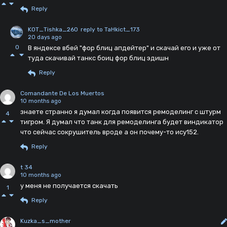
Reply
KOT_Tishka_260
reply to TaHkict_173
20 days ago
0
В яндексе вбей "фор блиц апдейтер" и скачай его и уже от
туда скачивай танкс боиц фор блиц эдишн
Reply
Comandante De Los Muertos
10 months ago
знаете странно я думал когда появится ремоделинг с штурм
4
тигром. Я думал что танк для ремоделинга будет виндикатор
что сейчас сокрушитель вроде а он почему-то ису152.
Reply
t 34
10 months ago
у меня не получается скачать
1
Reply
Kuzka_s_mother