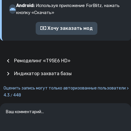
Android:
Используя приложение ForBlitz, нажать
кнопку «Скачать»
Хочу заказать мод
chevron_left
Ремоделинг «T95E6 HD»
chevron_right
Индикатор захвата базы
Оценить запись могут только авторизованные пользователи >
4.3
448
/