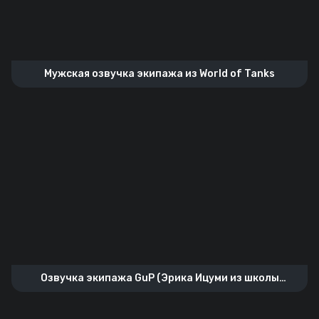
Мужская озвучка экипажа из World of Tanks
Озвучка экипажа GuP (Эрика Ицуми из школы
“Куромориминэ”)