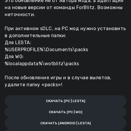
Это обновление не от Автора мода, а адаптация
на новые версии от команды ForBlitz. Возможны
неточности.
При активном sDLC, на PC мод нужно установить
в дополнительные папки:
Для LESTA:
%USERPROFILE%\Documents\packs
Для WG:
%localappdata%\wotblitz\packs
После обновления игры и в случае вылетов,
удалите папку «packs»!
СКАЧАТЬ [PC | LESTA]
СКАЧАТЬ [PC | WG]
СКАЧАТЬ [ANDROID | LESTA]