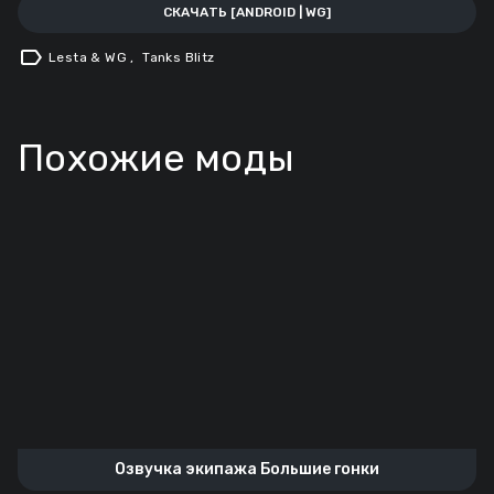
СКАЧАТЬ [ANDROID | WG]
label
Lesta & WG
,
Tanks Blitz
Похожие моды
Озвучка экипажа Большие гонки