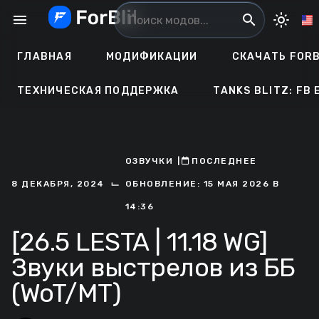
Перейти
menu
search
light_mode
к
содержанию
ГЛАВНАЯ
МОДИФИКАЦИИ
СКАЧАТЬ FORB
ТЕХНИЧЕСКАЯ ПОДДЕРЖКА
TANKS BLITZ: FB 
ОЗВУЧКИ
ㅤ|ㅤ
ㅤПОСЛЕДНЕЕ
⌙
8 ДЕКАБРЯ, 2024
ОБНОВЛЕНИЕ: 15 МАЯ 2026 В
14:36
[26.5 LESTA | 11.18 WG]
Звуки выстрелов из ББ
(WoT/MT)