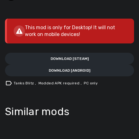
This mod is only for Desktop! It will not
work on mobile devices!
DOWNLOAD [STEAM]
DOWNLOAD [ANDROID]
label
Tanks Blitz
,
Modded APK required
,
PC only
Similar mods