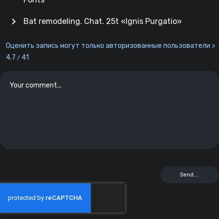
chevron_right
Bat remodeling. Chat. 25t «Ignis Purgatio»
Оценить запись могут только авторизованные пользователи >
4.7
41
/