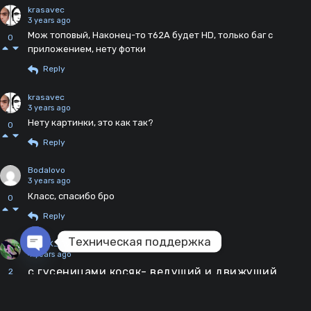
krasavec
3 years ago
Мож топовый, Наконец-то т62А будет HD, только баг с
0
приложением, нету фотки
Reply
krasavec
3 years ago
Нету картинки, это как так?
0
Reply
Bodalovo
3 years ago
Класс, спасибо бро
0
Reply
Техническая поддержка
ChopX_CyMATPbI
4 years ago
Open chaty
c гусеницами косяк- ведущий и движущий
2
катки не облегаются плотно