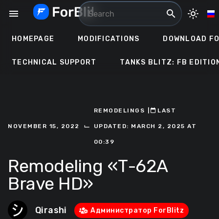
Skip
menu
search
light_mode
to
content
HOMEPAGE
MODIFICATIONS
DOWNLOAD FO
TECHNICAL SUPPORT
TANKS BLITZ: FB EDITIO
REMODELINGS
ㅤ|ㅤ
ㅤLAST
⌙
NOVEMBER 15, 2022
UPDATED: MARCH 2, 2025 AT
00:39
Remodeling «Т-62А
Brave HD»
Qirashi
Администратор ForBlitz