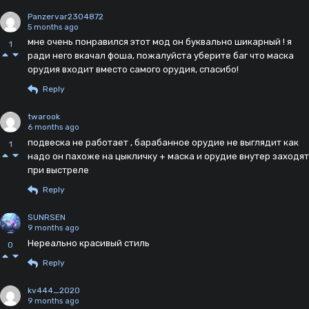
Panzervar2304872
5 months ago
мне очень понравился этот мод он буквально шикарный ! я
1
ради него вкачал фоша, пожалуйста уберите баг что маска
орудия входит вместо самого орудия, спасибо!
Reply
twarook
6 months ago
подвеска не работает , барабанное орудие не выглядит как
1
надо он пахоже на цыкличку + маска и орудие внутер заходят
при выстреле
Reply
SUNRSEN
9 months ago
Нереально красивый стиль
0
Reply
kv444_2020
9 months ago