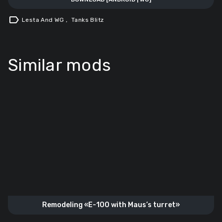
label
Lesta And WG
,
Tanks Blitz
Similar mods
Remodeling «E-100 with Maus’s turret»