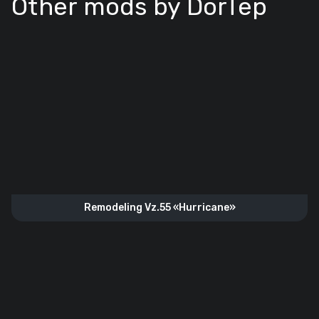
Other mods by DorTep
Remodeling Vz.55 «Hurricane»