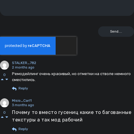
STALKER_782
2 months ago
Ремодейлинг очень красивый, но отметки на стволе немного
0
сместились.
Reply
Misio_Carl1
3 months ago
Почему то вместо гусениц какие то багованные
0
текстуры а так мод рабочий
Reply