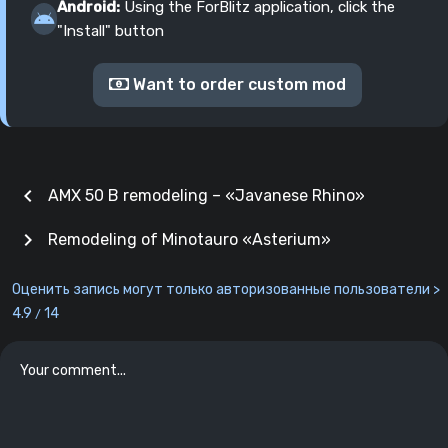
Android:
Using the ForBlitz application, click the
"Install" button
Want to order custom mod
chevron_left
AMX 50 B remodeling – «Javanese Rhino»
chevron_right
Remodeling of Minotauro «Asterium»
Оценить запись могут только авторизованные пользователи >
4.9
14
/