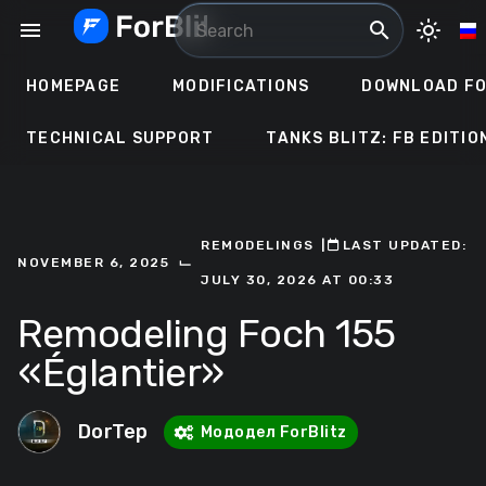
Skip
menu
search
light_mode
to
content
HOMEPAGE
MODIFICATIONS
DOWNLOAD FO
TECHNICAL SUPPORT
TANKS BLITZ: FB EDITIO
REMODELINGS
ㅤ|ㅤ
ㅤLAST UPDATED:
⌙
NOVEMBER 6, 2025
JULY 30, 2026 AT 00:33
Remodeling Foch 155
«Églantier»
DorTep
Мододел ForBlitz