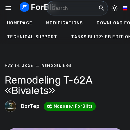
Skip
menu
search
light_mode
to
content
HOMEPAGE
MODIFICATIONS
DOWNLOAD FO
TECHNICAL SUPPORT
TANKS BLITZ: FB EDITIO
⌙
MAY 14, 2026
REMODELINGS
Remodeling T-62A
«Bivalets»
DorTep
Мододел ForBlitz