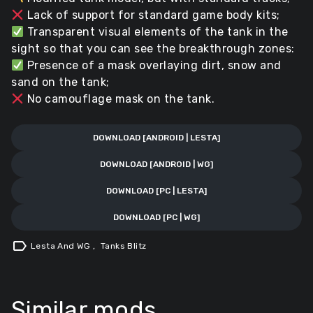
Lack of support for standard game body kits;
Transparent visual elements of the tank in the
sight so that you can see the breakthrough zones:
Presence of a mask overlaying dirt, snow and
sand on the tank;
No camouflage mask on the tank.
DOWNLOAD [ANDROID | LESTA]
DOWNLOAD [ANDROID | WG]
DOWNLOAD [PC | LESTA]
DOWNLOAD [PC | WG]
label
Lesta And WG
,
Tanks Blitz
Similar mods