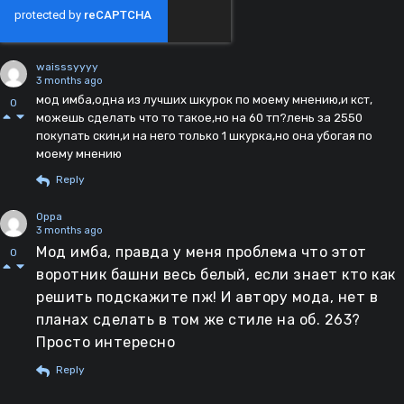
waisssyyyy
3 months ago
мод имба,одна из лучших шкурок по моему мнению,и кст,
0
можешь сделать что то такое,но на 60 тп?лень за 2550
покупать скин,и на него только 1 шкурка,но она убогая по
моему мнению
Reply
0ppa
3 months ago
Мод имба, правда у меня проблема что этот
0
воротник башни весь белый, если знает кто как
решить подскажите пж! И автору мода, нет в
планах сделать в том же стиле на об. 263?
Просто интересно
Reply