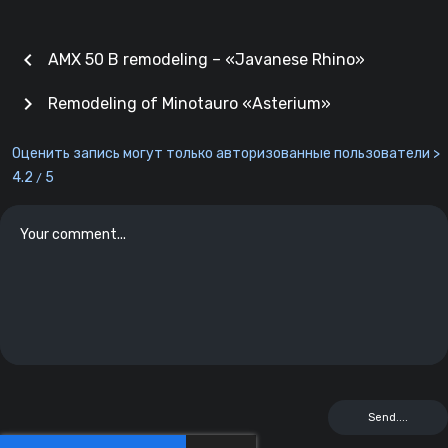
chevron_left
AMX 50 B remodeling – «Javanese Rhino»
chevron_right
Remodeling of Minotauro «Asterium»
Оценить запись могут только авторизованные пользователи >
4.2
5
/