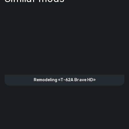
Remodeling «Т-62А Brave HD»