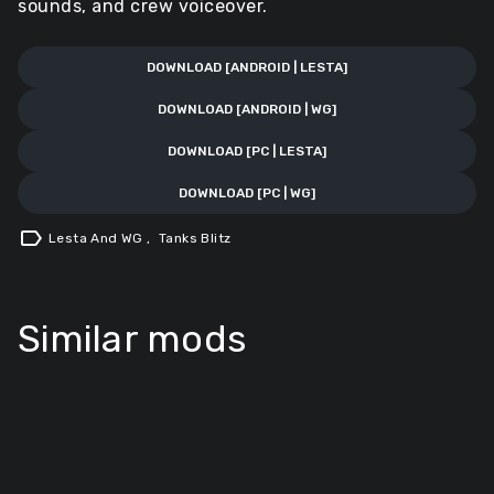
sounds, and crew voiceover.
DOWNLOAD [ANDROID | LESTA]
DOWNLOAD [ANDROID | WG]
DOWNLOAD [PC | LESTA]
DOWNLOAD [PC | WG]
label
Lesta And WG
,
Tanks Blitz
Similar mods