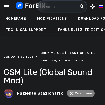
Skip
menu
search
light_mode
to
content
HOMEPAGE
MODIFICATIONS
DOWNLOAD FO
TECHNICAL SUPPORT
TANKS BLITZ: FB EDITIO
CREW VOICES
ㅤ|ㅤ
ㅤLAST UPDATED:
⌙
JANUARY 3, 2025
APRIL 30, 2026 AT 19:49
GSM Lite (Global Sound
Mod)
Paziente Stazionarro
Участник