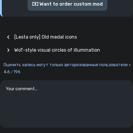
Want to order custom mod
chevron_left
[Lesta only] Old medal icons
chevron_right
WoT-style visual circles of illumination
Оценить запись могут только авторизованные пользователи >
4.6
196
/