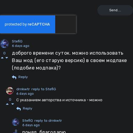
StefiG
6 days ago
доброго времени суток. можно использовать
0
Ваш мод (его старую версию) в своем модпаке
(подобие модпака)?
Reply
drnkwtr
reply to StefiG
6 days ago
0
С указанием авторства и источника - можно
Reply
StefiG
reply to drnkwtr
6 days ago
0
понял, благодарю.