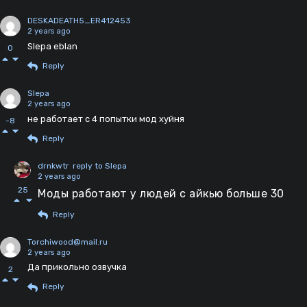
DESKADEATH5_ER412453
2 years ago
Slepa eblan
0
Reply
Slepa
2 years ago
не работает с 4 попытки мод хуйня
-8
Reply
drnkwtr
reply to Slepa
2 years ago
25
Моды работают у людей с айкью больше 30
Reply
Torchiwood@mail.ru
2 years ago
Да прикольно озвучка
2
Reply