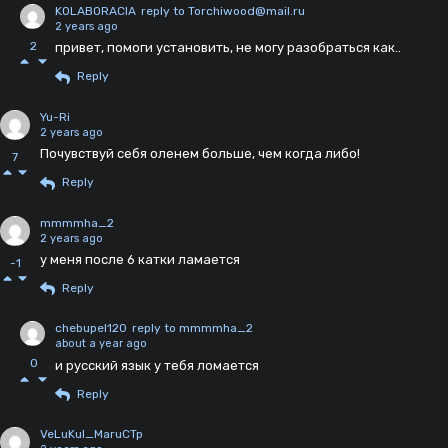
KOLABORACIA
reply to Torchiwood@mail.ru
2 years ago
2
привет, помоги установить, не могу разобраться как..
Reply
Yu-Ri
2 years ago
Почувствуй себя оленем больше, чем когда либо!
7
Reply
mmmmha_2
2 years ago
у меня после 6 катки ламается
-1
Reply
chebupel120
reply to mmmmha_2
about a year ago
0
и русский язык у тебя ломается
Reply
VeLuKuI_MaruCTp