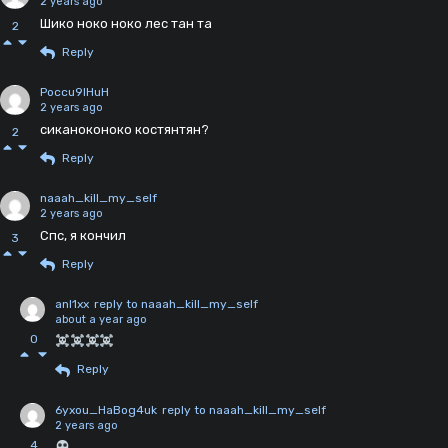
2 years ago
Шико ноко ноко лес тан та
2
Reply
Poccu9IHuH
2 years ago
сиканоконоко костянтян?
2
Reply
naaah_kill_my_self
2 years ago
Спс, я кончил
3
Reply
anl1xx
reply to naaah_kill_my_self
about a year ago
0
Reply
6yxou_HaBog4uk
reply to naaah_kill_my_self
2 years ago
4