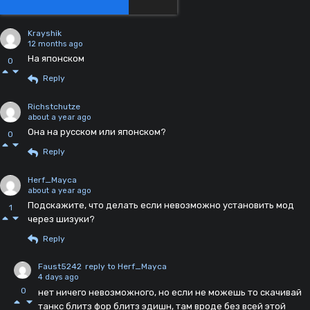
Krayshik
12 months ago
На японском
0
Reply
Richstchutze
about a year ago
Она на русском или японском?
0
Reply
Herf_Mayca
about a year ago
Подскажите, что делать если невозможно установить мод
1
через шизуки?
Reply
Faust5242
reply to Herf_Mayca
4 days ago
0
нет ничего невозможного, но если не можешь то скачивай
танкс блитз фор блитз эдишн, там вроде без всей этой