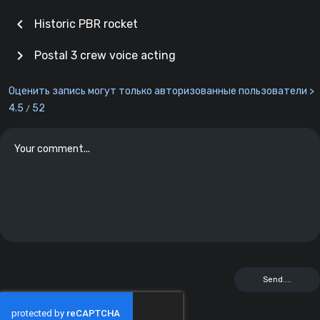
chevron_left
Historic PBR rocket
chevron_right
Postal 3 crew voice acting
Оценить запись могут только авторизованные пользователи >
4.5
52
/