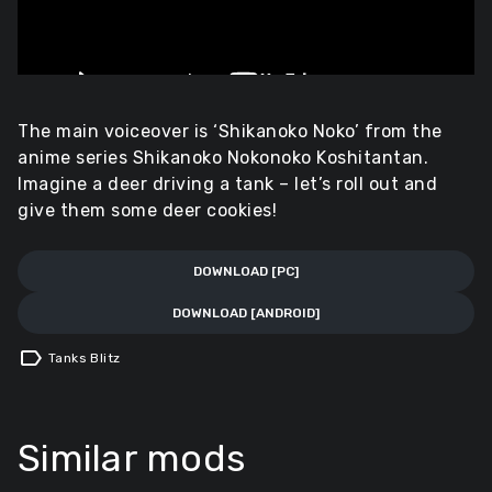
The main voiceover is ‘Shikanoko Noko’ from the
anime series Shikanoko Nokonoko Koshitantan.
Imagine a deer driving a tank – let’s roll out and
give them some deer cookies!
DOWNLOAD [PC]
DOWNLOAD [ANDROID]
label
Tanks Blitz
Similar mods