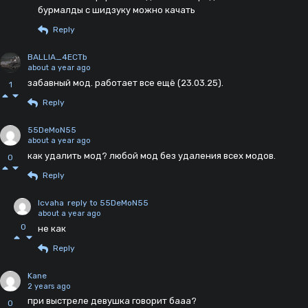
бурмалды с шидзуку можно качать
Reply
BALLIA_4ECTb
about a year ago
забавный мод. работает все ещё (23.03.25).
1
Reply
55DeMoN55
about a year ago
как удалить мод? любой мод без удаления всех модов.
0
Reply
Icvaha
reply to 55DeMoN55
about a year ago
0
не как
Reply
Kane
2 years ago
при выстреле девушка говорит бааа?
0