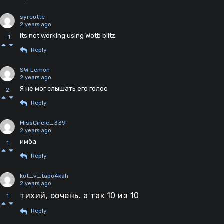
syrcotte
2 years ago
its not working using Wotb blitz
-1
Reply
SW Lemon
2 years ago
Я не мог слышать его голос
2
Reply
MissCircle_339
2 years ago
имба
1
Reply
kot_v_tapo4kah
2 years ago
тихий, оочень. а так 10 из 10
1
Reply