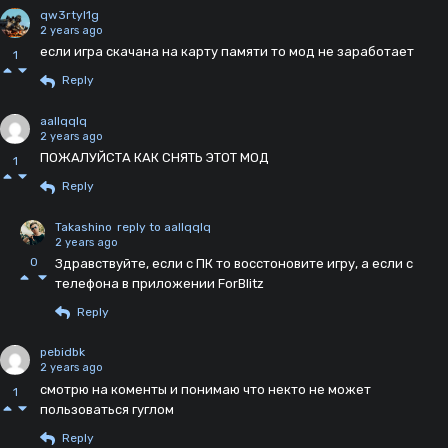
qw3rtyl1g
2 years ago
если игра скачана на карту памяти то мод не заработает
1
Reply
aallqqlq
2 years ago
ПОЖАЛУЙСТА КАК СНЯТЬ ЭТОТ МОД
1
Reply
Takashino
reply to aallqqlq
2 years ago
0
Здравствуйте, если с ПК то восстоновите игру, а если с
телефона в приложении ForBlitz
Reply
pebidbk
2 years ago
смотрю на коменты и понимаю что некто не может
1
пользоваться гуглом
Reply