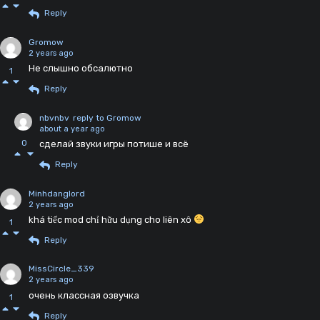
Reply
Gromow
2 years ago
Не слышно обсалютно
1
Reply
nbvnbv
reply to Gromow
about a year ago
0
сделай звуки игры потише и всё
Reply
Minhdanglord
2 years ago
khá tiếc mod chỉ hữu dụng cho liên xô
1
Reply
MissCircle_339
2 years ago
очень классная озвучка
1
Reply