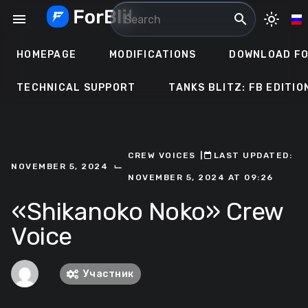
Skip
menu
search
light_mode
to
content
HOMEPAGE
MODIFICATIONS
DOWNLOAD FO
TECHNICAL SUPPORT
TANKS BLITZ: FB EDITIO
CREW VOICES
ㅤ|ㅤ
ㅤLAST UPDATED:
⌙
NOVEMBER 5, 2024
NOVEMBER 5, 2024 AT 09:26
«Shikanoko Noko» Crew
Voice
Участник