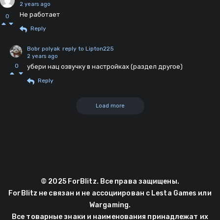
2 years ago
Не работает
0
Reply
Bobr polyak
reply to Lipton225
2 years ago
0
убери нац озвучку в настройках (раздел другое)
Reply
Load more
© 2025 ForBlitz. Все права защищены.
ForBlitz не связан и не ассоциирован с Lesta Games или
Wargaming.
Все товарные знаки и наименования принадлежат их