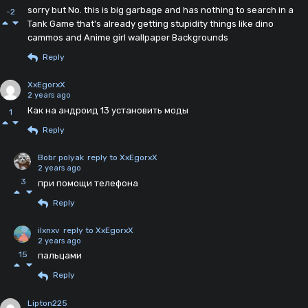
sorry but No. this is big garbage and has nothing to search in a
-2
Tank Game that's already getting stupidity things like dino
cammos and Anime girl wallpaper Backgrounds
Reply
XxEgorxX
2 years ago
Как на андроид 13 установить моды
1
Reply
Bobr polyak
reply to XxEgorxX
2 years ago
3
при помощи телефона
Reply
ilxnxv
reply to XxEgorxX
2 years ago
15
пальцами
Reply
Lipton225