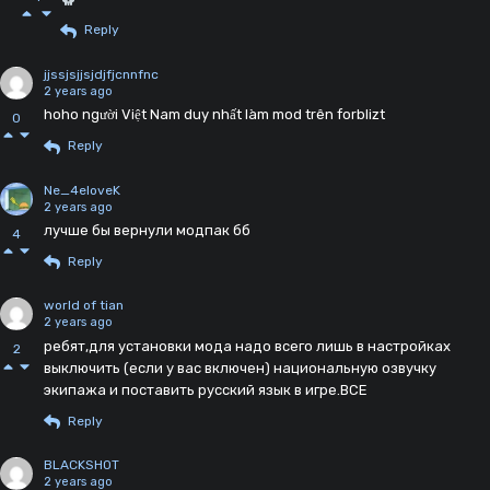
Reply
jjssjsjjsjdjfjcnnfnc
2 years ago
hoho người Việt Nam duy nhất làm mod trên forblizt
0
Reply
Ne_4eloveK
2 years ago
лучше бы вернули модпак бб
4
Reply
world of tian
2 years ago
ребят,для установки мода надо всего лишь в настройках
2
выключить (если у вас включен) национальную озвучку
экипажа и поставить русский язык в игре.ВСЕ
Reply
BLACKSHOT
2 years ago