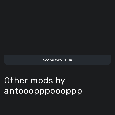
Scope «WoT PC»
Other mods by
antooopppoooppp