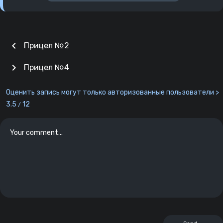
chevron_left
Прицел №2
chevron_right
Прицел №4
Оценить запись могут только авторизованные пользователи >
3.5
12
/