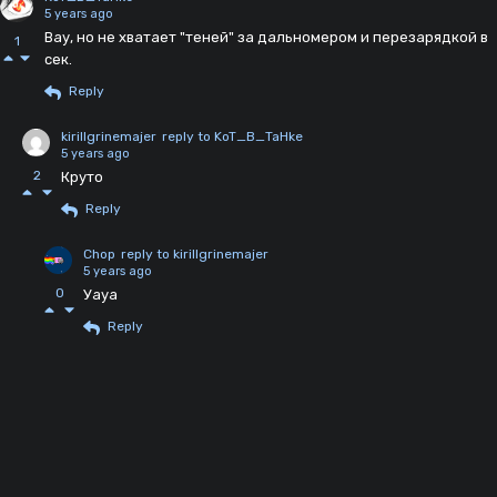
5 years ago
Вау, но не хватает "теней" за дальномером и перезарядкой в
1
сек.
Reply
kirillgrinemajer
reply to KoT_B_TaHke
5 years ago
2
Круто
Reply
Chop
reply to kirillgrinemajer
5 years ago
0
Уауа
Reply