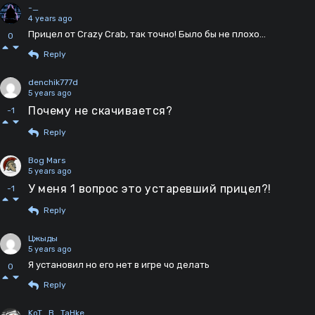
-_
4 years ago
Прицел от Crazy Crab, так точно! Было бы не плохо...
0
Reply
denchik777d
5 years ago
Почему не скачивается?
-1
Reply
Bog Mars
5 years ago
У меня 1 вопрос это устаревший прицел?!
-1
Reply
Цжыды
5 years ago
Я установил но его нет в игре чо делать
0
Reply
KoT_B_TaHke