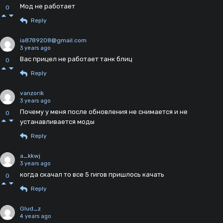
Мод не работает
0
Reply
ia8789208@gmail.com
3 years ago
Вас прицел не работает танк блиц
0
Reply
vanzorik
3 years ago
Почему у меня после обновления не снимается и не
0
устанавливается моды
Reply
a_kkwj
3 years ago
когда скачал то все 5 гигов пришлось качать
0
Reply
Glud_z
4 years ago