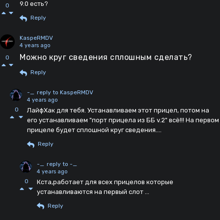
9.0 есть?
0
Reply
KaspeRMDV
4 years ago
Можно круг сведения сплошным сделать?
0
Reply
-_
reply to KaspeRMDV
4 years ago
0
ЛайфХак для тебя. Устанавливаем этот прицел, потом на
его устанавливаем "порт прицела из ББ v.2" всё!!! На первом
прицеле будет сплошной круг сведения....
Reply
-_
reply to -_
4 years ago
0
Кста,работает для всех прицелов которые
устанавливаются на первый слот ...
Reply