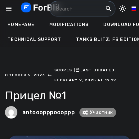
Skip
menu
search
light_mode
to
content
HOMEPAGE
MODIFICATIONS
DOWNLOAD FO
TECHNICAL SUPPORT
TANKS BLITZ: FB EDITIO
SCOPES
ㅤ|ㅤ
ㅤLAST UPDATED:
⌙
OCTOBER 5, 2023
FEBRUARY 9, 2025 AT 19:19
Прицел №1
antooopppoooppp
Участник