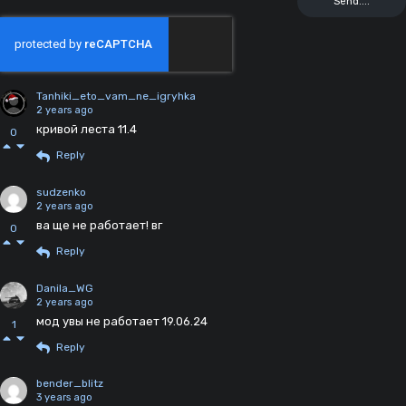
Tanhiki_eto_vam_ne_igryhka
2 years ago
кривой леста 11.4
0
Reply
sudzenko
2 years ago
ва ще не работает! вг
0
Reply
Danila_WG
2 years ago
мод увы не работает 19.06.24
1
Reply
bender_blitz
3 years ago