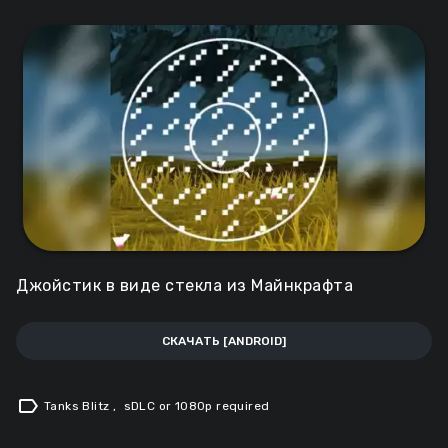
Джойстик в виде стекла из Майнкрафта
СКАЧАТЬ [ANDROID]
label
Tanks Blitz
,
sDLC or 1080p required