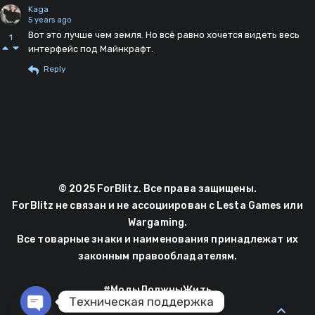
Kaga
5 years ago
Вот это лучше чем земля. Но всё равно хочется видеть весь
1
интерфейс под Майнкрафт.
Reply
© 2025 ForBlitz. Все права защищены.
ForBlitz не связан и не ассоциирован с Lesta Games или
Wargaming.
Все товарные знаки и наименования принадлежат их
законным правообладателям.
#МодыДолжныЖить
Техническая поддержка
expand_less