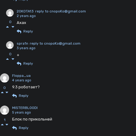
20KOTA13
reply to cnopoKo@gmail.com
2 years ago
0
Ахах
Reply
spra1n
reply to cnopoKo@gmail.com
3 years ago
0
+
Reply
Floppa_ua
4 years ago
9.3 роботает?
0
Reply
MISTERBLOODI
5 years ago
Блок по прикольней
1
Reply