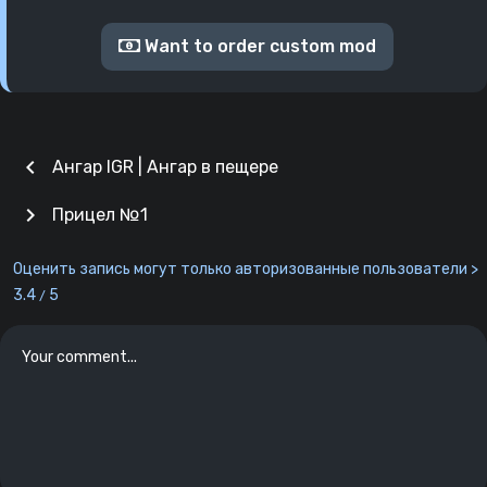
Want to order custom mod
chevron_left
Ангар IGR | Ангар в пещере
chevron_right
Прицел №1
Оценить запись могут только авторизованные пользователи >
3.4
5
/