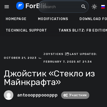
Skip
menu
search
light_mode
to
content
HOMEPAGE
MODIFICATIONS
DOWNLOAD FO
TECHNICAL SUPPORT
TANKS BLITZ: FB EDITIO
JOYSTICKS
ㅤ|ㅤ
ㅤLAST UPDATED:
⌙
OCTOBER 21, 2023
FEBRUARY 7, 2025 AT 21:34
Джойстик «Стекло из
Майнкрафта»
antooopppoooppp
Участник