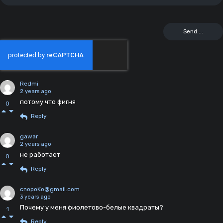
Redmi
2 years ago
потому что фигня
0
Reply
gawar
2 years ago
не работает
0
Reply
cnopoKo@gmail.com
3 years ago
Почему у меня фиолетово-белые квадраты?
1
Reply