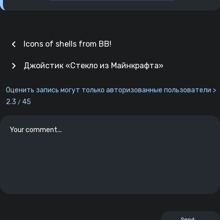
chevron_left
Icons of shells from BB!
chevron_right
Джойстик «Стекло из Майнкрафта»
Оценить запись могут только авторизованные пользователи >
2.3
45
/