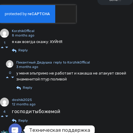
KorzhikOffical
8 months ago
я как всегда скажу: ХУЙНЯ
1
Reply
Пикантный Дедушка
reply to KorzhikOffical
3 months ago
0
у меня эльпримо не работает и какаша не атакует своей
знаменитой птур поливой
Reply
doshik2025
12 months ago
господитыбожемой
4
Reply
Техническая поддержка
Raberlity