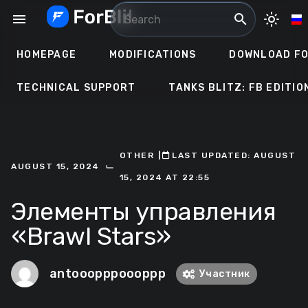
Skip
menu
search
light_mode
to
content
HOMEPAGE
MODIFICATIONS
DOWNLOAD FO
TECHNICAL SUPPORT
TANKS BLITZ: FB EDITIO
OTHER
ㅤ|ㅤ
ㅤLAST UPDATED: AUGUST
⌙
AUGUST 15, 2024
15, 2024 AT 22:55
Элементы управления
«Brawl Stars»
antooopppoooppp
Участник