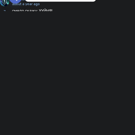
Open chaty
about a year ago
смело скажу: ХУЙНЯ!
7
Reply
Sasha_52749
2 years ago
Пацаны,мрд фигня,просто глдки одни,не,рекомендую
1
Reply
Dima22889
2 years ago
мод херня тем-более когда заходишь там у тебя вместо
3
иконки почти какие то кубики занимают крч не скачивайте,
пожалеете
Reply
6296196197277277181
2 years ago
доза
2
Reply