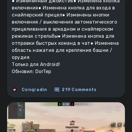
● Измененный джойстик● Изменена кнопка
включения● Изменена кнопка для входа в
снайперский прицел● Изменены кнопки
включения / выключения автоматического
прицеливания в аркадном и снайперском
режимах стрельбы● Изменена кнопка для
отправки быстрых команд в чат● Изменена
область нажатия для крепления башни /
орудия
Только для Android!
Обновил: DorTep
comment
Conqradin
219 Comments