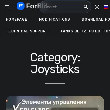
Skip
menu
search
light_mode
to
content
HOMEPAGE
MODIFICATIONS
DOWNLOAD FO
TECHNICAL SUPPORT
TANKS BLITZ: FB EDITIO
Category:
Joysticks