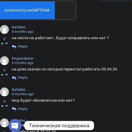
NaTaBeL
3 months ago
на лесте не работает , будут исправлять или нет ?
0
Reply
Kingandjoker
3 months ago
на днях скачал но сегодня перестал работать 05.04.26
0
Reply
NaTaBeL
4 months ago
мод будет обновляться или нет?
0
Reply
NaTaBeL
Техническая поддержка
4 months ago
не работает !!! 25.03.26