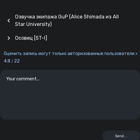
Озвучка экипажа GuP (Alice Shimada из All
chevron_left
Star University)
chevron_right
Осовец [ST-I]
Оценить запись могут только авторизованные пользователи >
4.8
22
/