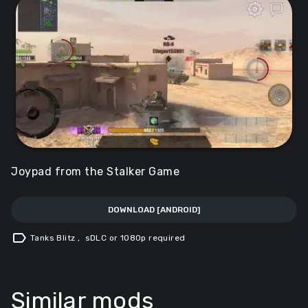
Joypad from the Stalker Game
DOWNLOAD [ANDROID]
label
Tanks Blitz
,
sDLC or 1080p required
Similar mods