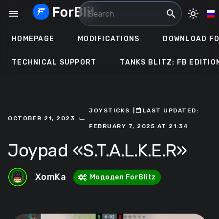
Skip
menu
search
light_mode
to
content
HOMEPAGE
MODIFICATIONS
DOWNLOAD FO
TECHNICAL SUPPORT
TANKS BLITZ: FB EDITIO
JOYSTICKS
ㅤ|ㅤ
ㅤLAST UPDATED:
⌙
OCTOBER 21, 2023
FEBRUARY 7, 2025 AT 21:34
Joypad «S.T.A.L.K.E.R»
XomKa
Мододел ForBlitz