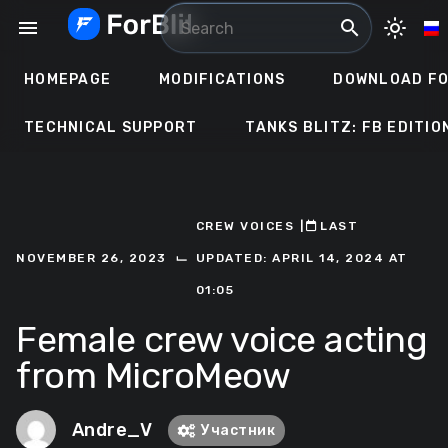
Skip
menu
search
light_mode
to
content
HOMEPAGE
MODIFICATIONS
DOWNLOAD FO
TECHNICAL SUPPORT
TANKS BLITZ: FB EDITIO
CREW VOICES
ㅤ|ㅤ
ㅤLAST
⌙
NOVEMBER 26, 2023
UPDATED: APRIL 14, 2024 AT
01:05
Female crew voice acting
from MicroMeow
Andre_V
Участник