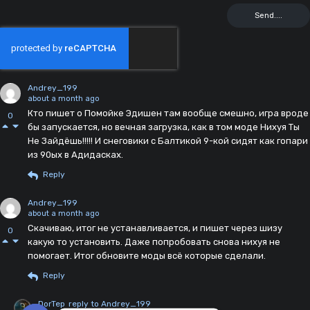
Andrey_199
about a month ago
Кто пишет о Помойке Эдишен там вообще смешно, игра вроде
0
бы запускается, но вечная загрузка, как в том моде Нихуя Ты
Не Зайдёшь!!!!! И снеговики с Балтикой 9-кой сидят как гопари
из 90ых в Адидасках.
Reply
Andrey_199
about a month ago
Скачиваю, итог не устанавливается, и пишет через шизу
0
какую то установить. Даже попробовать снова нихуя не
помогает. Итог обновите моды всё которые сделали.
Reply
DorTep
reply to Andrey_199