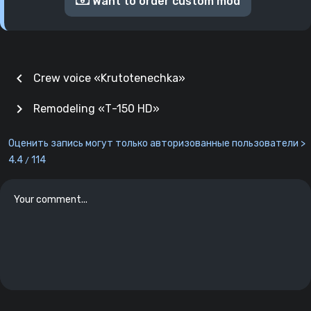
Want to order custom mod
chevron_left
Crew voice «Krutotenechka»
chevron_right
Remodeling «Т-150 HD»
Оценить запись могут только авторизованные пользователи >
4.4
114
/