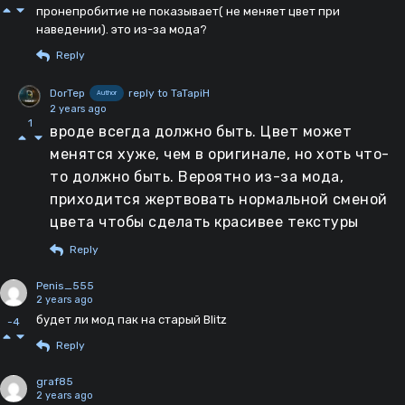
пронепробитие не показывает( не меняет цвет при
наведении). это из-за мода?
Reply
DorTep
reply to TaTapiH
Author
2 years ago
1
вроде всегда должно быть. Цвет может
менятся хуже, чем в оригинале, но хоть что-
то должно быть. Вероятно из-за мода,
приходится жертвовать нормальной сменой
цвета чтобы сделать красивее текстуры
Reply
Penis_555
2 years ago
будет ли мод пак на старый Blitz
-4
Reply
graf85
2 years ago