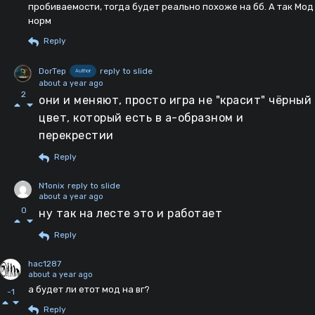
пробиваемости, тогда будет реально похоже на бб. А так Мод
норм
Reply
DorTep
reply to slide
Author
about a year ago
2
они и меняют, просто игра не "красит" чёрный
цвет, который есть в а-образном и
перекрестии
Reply
N1onix
reply to slide
about a year ago
0
ну так на лесте это и работает
Reply
hac1287
about a year ago
а будет ли етот мод на вг?
-1
Reply