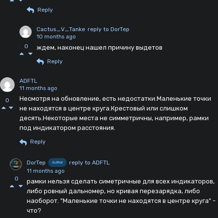
Reply
Cactus_V_Tanke
reply to DorTep
10 months ago
0
ждем, наконец нашел причину выдетов
Reply
ADFTL
11 months ago
Несмотря на обновление, есть недостатки.Маленькие точки
0
не находятся в центре круга.Крестовый или слишком
десять.Некоторые места не симметричны, например, рамки
под индикатором расстояния.
Reply
DorTep
reply to ADFTL
Author
11 months ago
0
рамки нельзя сделать симетричные для всех индикаторов,
либо ровный дальномер, но кривая перезарядка, либо
наоборот. "Маленькие точки не находятся в центре круга" -
что?