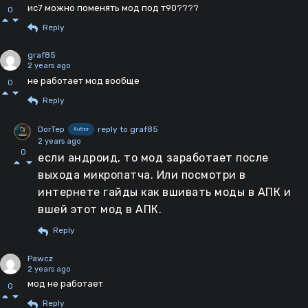
ис7 можно поменять мод под т90????
0
Reply
graf85
2 years ago
не работает мод вообще
0
Reply
DorTep
reply to graf85
Author
2 years ago
0
если андроид, то мод заработает после
выхода микропатча. Или посмотри в
интернете гайды как вшивать моды в АПК и
вшей этот мод в АПК.
Reply
Pawcz
2 years ago
мод не работает
0
Reply