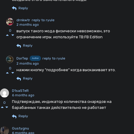
Reply
drnkwtr
reply to ryule
2 months ago
0
выпуск такого мода физически невозможен, это
ограничение игры. используйте TB:FB Edition
Reply
DorTep
reply to ryule
Author
2 months ago
0
нажми кнопку "подробнее" когда выскакивает это.
Reply
D1saSTeR
6 months ago
Подтверждаю, индикатор количества снарядов на
0
барабанных танках действительно не работает
Reply
Gustygnu
6 months ago