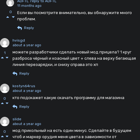
ADFTL
reply to ADFTL
11 months ago
0
Если вы посмотрите внимательно, вы обнаружите много
проблем.
Reply
hvisgd
about a year ago
можете разработчики сделать новый мод прицела? 1 круг
1
разброса чëрный и коасный цвет + слева на верху бегающая
линия перезарядки, и снизу справа это хп
Reply
kostyn64rus
about a year ago
кто подскажет какую скачать программу для магазина
0
Reply
slide
about a year ago
мод прикольный на есть один минус. Сделайте в будущем
0
чтоб и маркер орудия меня цвета в зависимости от