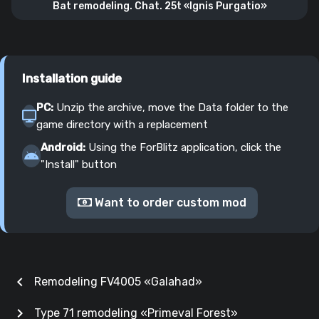
Bat remodeling. Chat. 25t «Ignis Purgatio»
Installation guide
PC:
Unzip the archive, move the Data folder to the
game directory with a replacement
Android:
Using the ForBlitz application, click the
"Install" button
Want to order custom mod
chevron_left
Remodeling FV4005 «Galahad»
chevron_right
Type 71 remodeling «Primeval Forest»