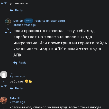
установить
Reply
DorTep
reply to dhjdkdhdbdd
Author
about a year ago
0
если правильно скачивал, то у тебя мод
заработает на телефоне после выхода
микропатча. Или посмотри в интернете гайды
как вшивать моды в АПК и вшей этот мод в
АПК.
Reply
. ..
2 years ago
работает
0
Reply
TaTapiH
2 years ago
классный мод. спасибо за твой труд. только точка иногда
0