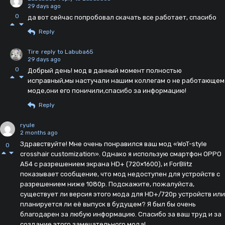
29 days ago
0
да вот сейчас попробовал скачать все работает, спасибо
Reply
Tire
reply to Labuba65
29 days ago
0
Добрый день! мод в данный момент полностью
исправный,мы настучали нашим коллегам о не работающем
моде,они его поничили,спасибо за информацию!
Reply
ryule
2 months ago
Здравствуйте! Мне очень понравился ваш мод «WoT-style
0
crosshair customization». Однако я использую смартфон OPPO
A54 с разрешением экрана HD+ (720×1600), и ForBlitz
показывает сообщение, что мод недоступен для устройств с
разрешением ниже 1080p. Подскажите, пожалуйста,
существует ли версия этого мода для HD+/720p устройств или
планируется ли её выпуск в будущем? Я был бы очень
благодарен за любую информацию. Спасибо за ваш труд и за
создание этого замечательного мода!