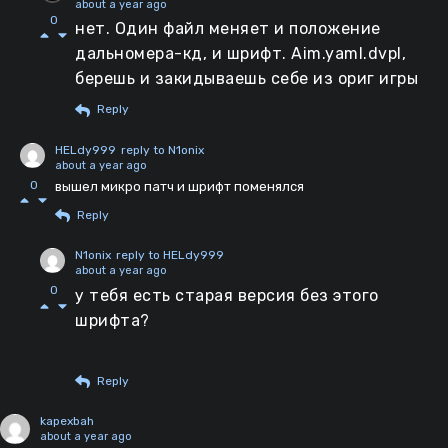
about a year ago
0
нет. Один файл меняет и положение
дальномера-кд, и шрифт. Aim.yaml.dvpl,
берешь и закидываешь себе из ориг игры
Reply
HELdy999
reply to N1onix
about a year ago
0
вышел микро патч и шрифт поменялся
Reply
N1onix
reply to HELdy999
about a year ago
0
у тебя есть старая версия без этого
шрифта?
Reply
kapexbah
about a year ago