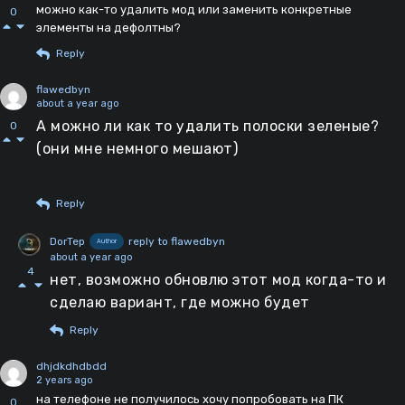
можно как-то удалить мод или заменить конкретные
0
элементы на дефолтны?
Reply
flawedbyn
about a year ago
А можно ли как то удалить полоски зеленые?
0
(они мне немного мешают)
Reply
DorTep
reply to flawedbyn
Author
about a year ago
4
нет, возможно обновлю этот мод когда-то и
сделаю вариант, где можно будет
Reply
dhjdkdhdbdd
2 years ago
на телефоне не получилось хочу попробовать на ПК
0