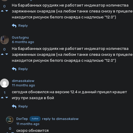
На барабанных орудиях не работает индикатор количества
0
заряженных снарядов (на любом танке слева снизу в прицеле
находится рисунок белого снаряда с надписью "12.0")
Reply
Gustygnu
6 months ago
На барабанных орудиях не работает индикатор количества
0
заряженных снарядов (на любом танке слева снизу в прицеле
находится рисунок белого снаряда с надписью "12.0")
Reply
dimasokalow
11 months ago
сегодня обновился на версию 12.4 и данный прицел крашет
1
игру при заходе в бой
Reply
DorTep
reply to dimasokalow
Author
11 months ago
0
скоро обновится