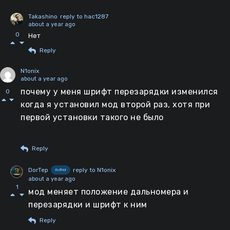
Takashino
reply to hac1287
about a year ago
0
Нет
Reply
N1onix
about a year ago
почему у меня шрифт перезарядки изменился
0
когда я установил мод второй раз, хотя при
первой установки такого не было
Reply
DorTep
reply to N1onix
Author
about a year ago
1
мод меняет положение дальномера и
перезарядки и шрифт к ним
Reply