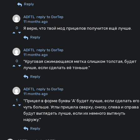
Reply
ADFTL
reply to DorTep
11 months ago
0
Я верю, что твой мод прицелов получится ещё лучше.
Reply
ADFTL
reply to DorTep
11 months ago
0
"Круговая сжимающаяся метка слишком толстая, будет
лучше, если сделать её тоньше."
Reply
ADFTL
reply to DorTep
11 months ago
1
"Прицел в форме буквы 'A' будет лучше, если сделать его
чуть больше. Углы прицела сверху, снизу, слева и справа
будут выглядеть лучше, если их немного вытянуть
наружу."
Reply