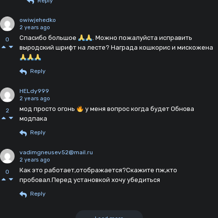
Reply
owiwjehedko
2 years ago
Спасибо большое
. Можно пожалуйста исправить
0
выродский шрифт на лесте? Награда кошкорис и мискожена
Reply
HELdy999
2 years ago
мод просто огонь
у меня вопрос когда будет Обнова
2
модпака
Reply
vadimgneusev52@mail.ru
2 years ago
Как это работает,отображается?Скажите пж,кто
0
пробовал.Перед установкой хочу убедиться
Reply