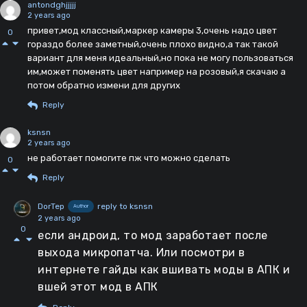
antondghjjjjj
2 years ago
привет,мод классный,маркер камеры 3,очень надо цвет
0
гораздо более заметный,очень плохо видно,а так такой
вариант для меня идеальный,но пока не могу пользоваться
им,может поменять цвет например на розовый,я скачаю а
потом обратно измени для других
Reply
ksnsn
2 years ago
не работает помогите пж что можно сделать
0
Reply
DorTep
reply to ksnsn
Author
2 years ago
0
если андроид, то мод заработает после
выхода микропатча. Или посмотри в
интернете гайды как вшивать моды в АПК и
вшей этот мод в АПК