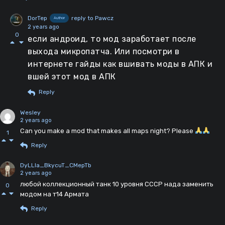
DorTep
reply to Pawcz
Author
2 years ago
0
если андроид, то мод заработает после
выхода микропатча. Или посмотри в
интернете гайды как вшивать моды в АПК и
вшей этот мод в АПК
Reply
Wesley
2 years ago
Can you make a mod that makes all maps night? Please
1
Reply
DyLLla_BkycuT_CMepTb
2 years ago
любой коллекционный танк 10 уровня СССР нада заменить
0
модом на т14 Армата
Reply