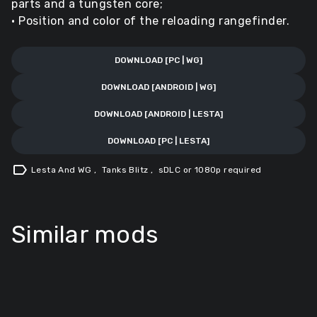
parts and a tungsten core;
• Position and color of the reloading rangefinder.
DOWNLOAD [PC | WG]
DOWNLOAD [ANDROID | WG]
DOWNLOAD [ANDROID | LESTA]
DOWNLOAD [PC | LESTA]
label
Lesta And WG
,
Tanks Blitz
,
sDLC or 1080p required
Similar mods