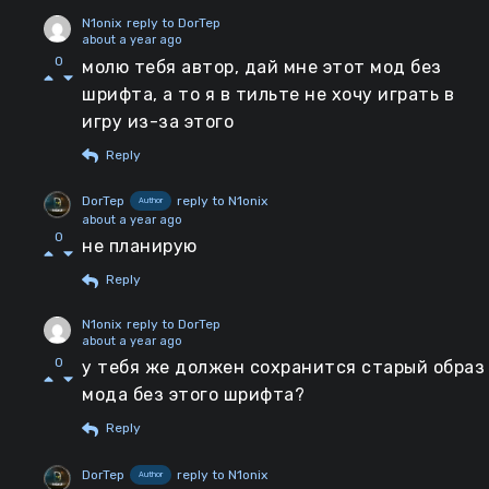
N1onix
reply to DorTep
about a year ago
0
молю тебя автор, дай мне этот мод без
шрифта, а то я в тильте не хочу играть в
игру из-за этого
Reply
DorTep
reply to N1onix
Author
about a year ago
0
не планирую
Reply
N1onix
reply to DorTep
about a year ago
0
у тебя же должен сохранится старый образ
мода без этого шрифта?
Reply
DorTep
reply to N1onix
Author