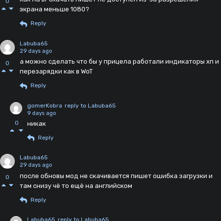
0
экрана меньше 1080?
Reply
Labuba65
29 days ago
а можно сделать что бы у прицела работали индикаторы хп и
0
перезарядки как в WoT
Reply
gomerKobra
reply to Labuba65
9 days ago
0
никак
Reply
Labuba65
29 days ago
после обновы мод не скачивается пишет ошибка загрузки и
0
там снизу чё то ещё на английском
Reply
Labuba65
reply to Labuba65