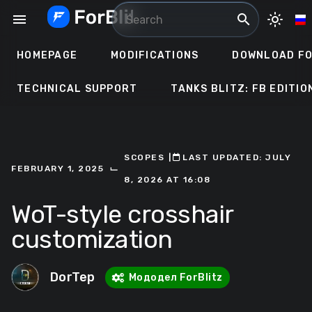
Skip
menu
search
light_mode
to
content
HOMEPAGE
MODIFICATIONS
DOWNLOAD FO
TECHNICAL SUPPORT
TANKS BLITZ: FB EDITIO
SCOPES
ㅤ|ㅤ
ㅤLAST UPDATED: JULY
⌙
FEBRUARY 1, 2025
8, 2026 AT 16:08
WoT-style crosshair
customization
DorTep
Мододел ForBlitz