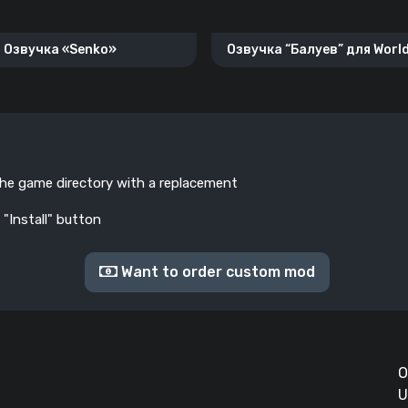
Озвучка «Senko»
Озвучка “Балуев” для World
Blitz.
the game directory with a replacement
 "Install" button
Want to order custom mod
О
U