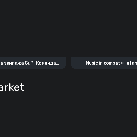
а экипажа GuP (Команда
Music in combat «Hafa
«Муравьед»)
arket