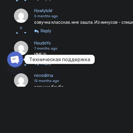
HowlyloW
5 months ago
озвучка классная, мне зашла. Из минусов - слиш
0
Reply
HoudoYo
7 months ago
ИМБА!
Техническая поддержка
0
Reply
Open chaty
novodima
12 months ago
озвучка бомба
0
Reply
Super Sus
2 years ago
При скачивании сразу вылетает
0
Reply