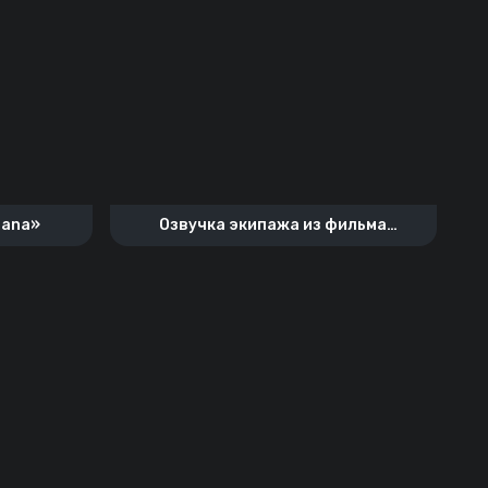
nana»
Озвучка экипажа из фильма
«Ярость»