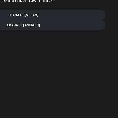
from Stalker now in Blitz!
СКАЧАТЬ [STEAM]
СКАЧАТЬ [ANDROID]