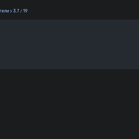
ели > 3.7
19
/