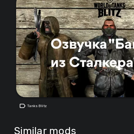
label
Tanks Blitz
Similar mods