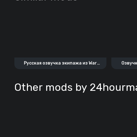
Русская озвучка экипажа из War
Озвучк
Thunder
Other mods by 24hourm