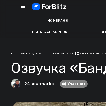
Skip
menu
to
content
HOMEPAGE
TECHNICAL SUPPORT
TA
⌙
OCTOBER 22, 2021
CREW VOICES
ㅤ|ㅤ
ㅤLAST UPDATED:
Озвучка «Бан
24hourmarket
Участник