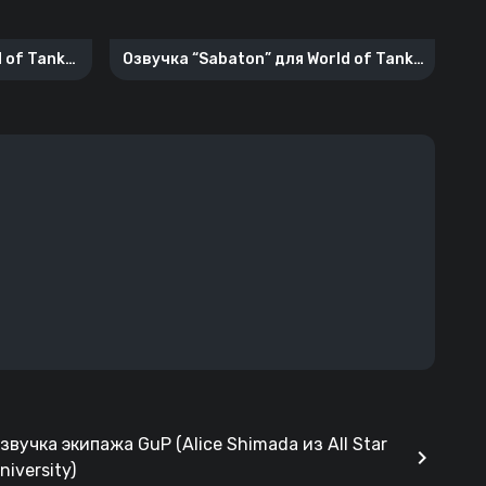
 of Tanks
Озвучка “Sabaton” для World of Tanks
Blitz
звучка экипажа GuP (Alice Shimada из All Star
chevron_right
niversity)