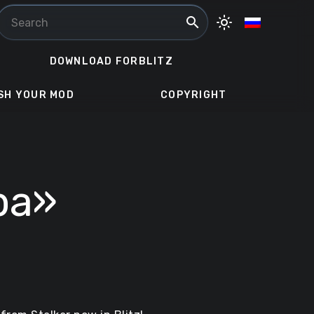
search
light_mode
DOWNLOAD FORBLITZ
SH YOUR MOD
COPYRIGHT
ра»