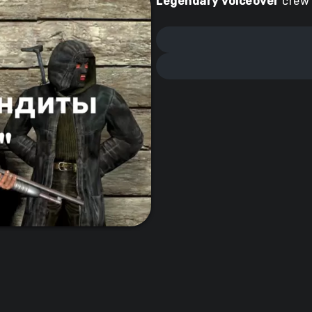
Legendary voiceover
crew 