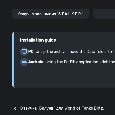
Озвучка военных из “S.T.A.L.K.E.R.”
Installation guide
PC:
Unzip the archive, move the Data folder to 
Android:
Using the ForBlitz application, click the
chevron_left
Озвучка “Балуев” для World of Tanks Blitz.