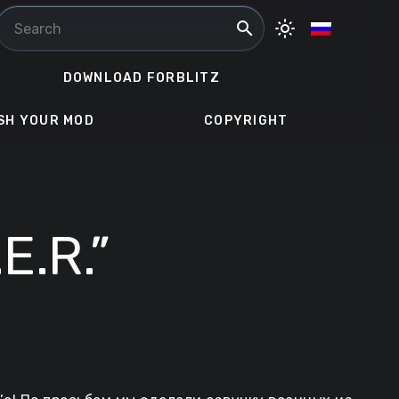
search
light_mode
DOWNLOAD FORBLITZ
SH YOUR MOD
COPYRIGHT
E.R.”