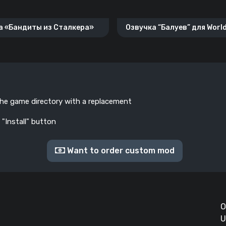
а «Бандиты из Сталкера»
Озвучка “Балуев” для World
Blitz.
the game directory with a replacement
 "Install" button
Want to order custom mod
О
U