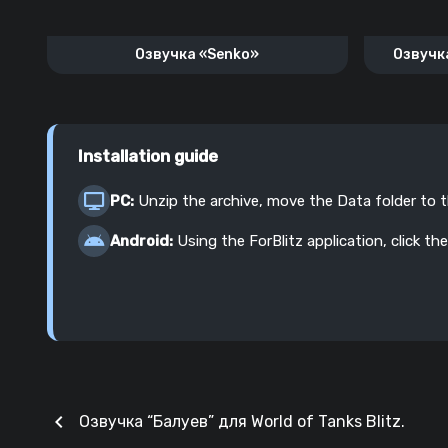
Озвучка «Senko»
Озвучк
Installation guide
PC:
Unzip the archive, move the Data folder to 
Android:
Using the ForBlitz application, click the
chevron_left
Озвучка “Балуев” для World of Tanks Blitz.