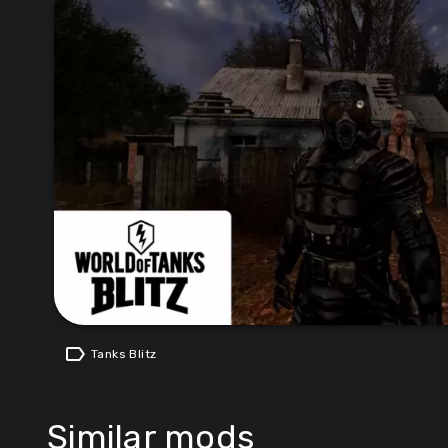
label
Tanks Blitz
Similar mods