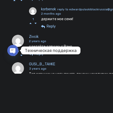
korbenok
reply to edwardpulaskiblackrussia@g
2 months ago
держите мое семя!
1
Reply
Zivcik
2 years ago
сделайте озвучку с Вано
Техническая поддержка
0
Reply
Open chaty
GUSI_B_TAHKE
3 years ago
Топ озвучка не могу понять почему некотирим л
1
Reply
Come_Come
4 years ago
Tank Blitz озвучкой!
0
Reply