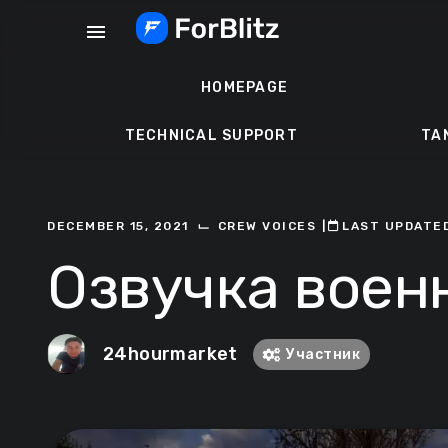
Skip
menu
to
content
HOMEPAGE
TECHNICAL SUPPORT
TA
⌙
DECEMBER 15, 2021
CREW VOICES
ㅤ|ㅤ
ㅤLAST UPDATED
Озвучка военны
24hourmarket
Участник