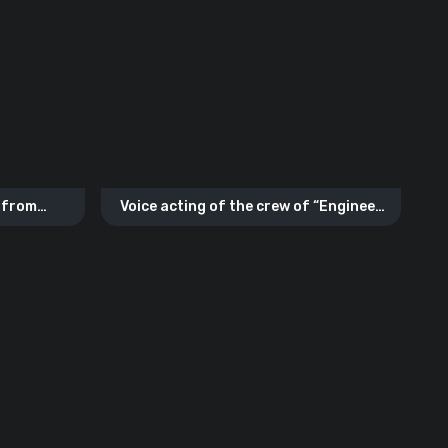
 from
Voice acting of the crew of “Engineer
from Team Fortress 2”