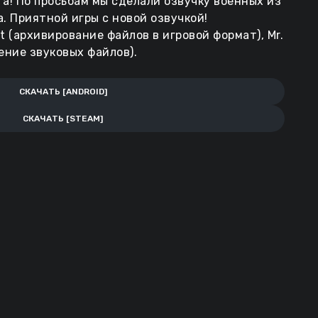
’а! По просьбам мы сделали озвучку военных из
.a. Приятной игры с новой озвучкой!
 (архивирование файлов в игровой формат), Mr.
дение звуковых файлов).
СКАЧАТЬ [ANDROID]
СКАЧАТЬ [STEAM]