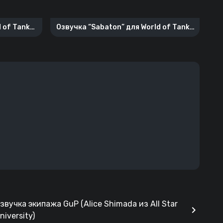
 of Tanks
Озвучка “Sabaton” для World of Tanks
Blitz
звучка экипажа GuP (Alice Shimada из All Star
chevron_right
niversity)