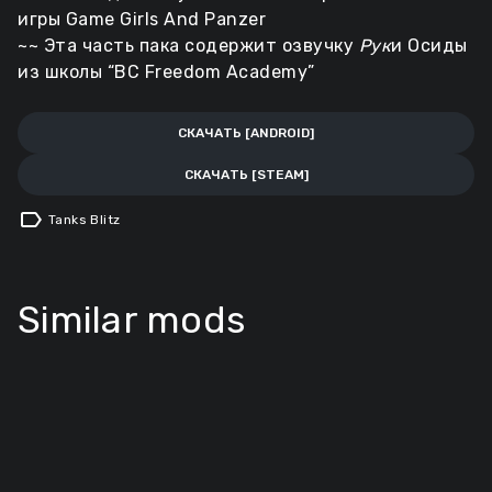
игры Game Girls And Panzer
~~ Эта часть пака содержит озвучку
Рук
и Осиды
из школы “BC Freedom Academy”
СКАЧАТЬ [ANDROID]
СКАЧАТЬ [STEAM]
label
Tanks Blitz
Similar mods