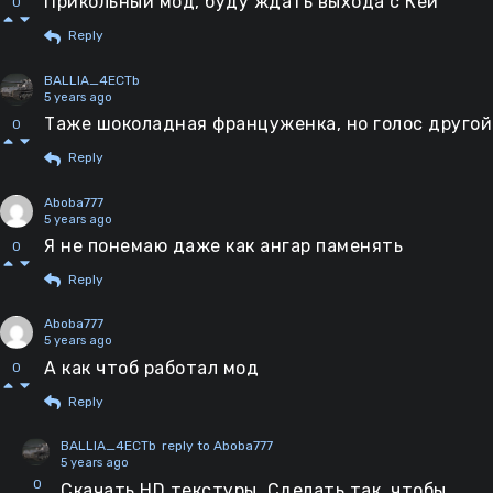
Прикольный мод, буду ждать выхода с Кей
0
Reply
BALLIA_4ECTb
5 years ago
Таже шоколадная француженка, но голос другой
0
Reply
Aboba777
5 years ago
Я не понемаю даже как ангар паменять
0
Reply
Aboba777
5 years ago
А как чтоб работал мод
0
Reply
BALLIA_4ECTb
reply to Aboba777
5 years ago
0
Скачать HD текстуры. Сделать так, чтобы