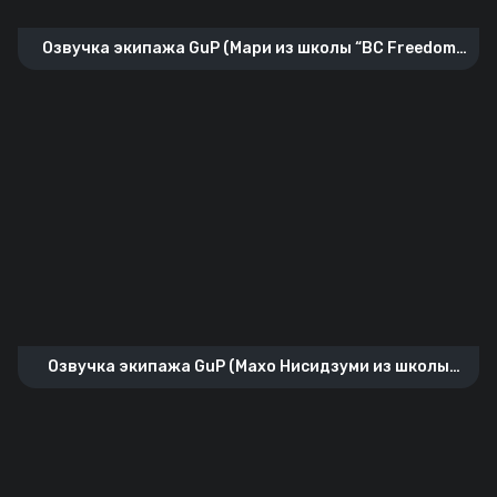
Озвучка экипажа GuP (Мари из школы “BC Freedom
Academy”)
Озвучка экипажа GuP (Махо Нисидзуми из школы
“Куромориминэ”)