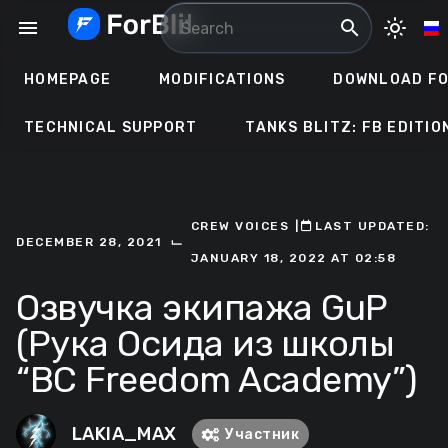
Skip
menu
search
light_mode
to
content
HOMEPAGE
MODIFICATIONS
DOWNLOAD FO
TECHNICAL SUPPORT
TANKS BLITZ: FB EDITIO
CREW VOICES
ㅤ|ㅤ
ㅤLAST UPDATED:
⌙
DECEMBER 28, 2021
JANUARY 18, 2022 AT 02:58
Озвучка экипажа GuP
(Рука Осида из школы
“BC Freedom Academy”)
LAKIA_MAX
Участник