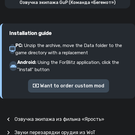
Озвучка экипажа GuP (Команда «Бегемот»)
Installation guide
PC:
Unzip the archive, move the Data folder to the
game directory with a replacement
Android:
Using the ForBlitz application, click the
"Install" button
Want to order custom mod
chevron_left
Озвучка экипажа из фильма «Ярость»
chevron_right
Звуки перезарядки орудия из WoT