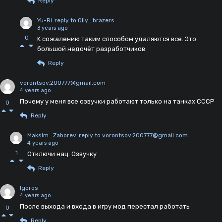
Reply
Yu-Ri
reply to Oliy_brazers
3 years ago
0
K сожалению таким способом удаляются все. Это
большой недочёт разработчиков.
Reply
vorontsov.200777@gmail.com
4 years ago
Почему у меня все озвучки работают только на танках СССР
0
Reply
Maksim_Zaborev
reply to vorontsov.200777@gmail.com
4 years ago
1
Отключи нац. Озвучку
Reply
Igoros
4 years ago
После выхода и входа в игру мод перестал работать
0
Reply