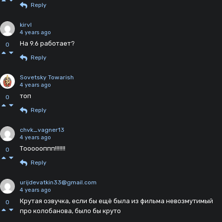
Reply
kirvl
4 years ago
На 9.6 работает?
0
Reply
Sovetsky Towarish
4 years ago
топ
0
Reply
chvk_vagner13
4 years ago
Тоооооппп!!!!!!!
0
Reply
urijdevatkin33@gmail.com
4 years ago
Крутая озвучка, если бы ещё была из фильма невозмутимый
0
про колобанова, было бы круто