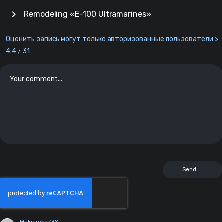
chevron_right
Remodeling «E-100 Ultramarines»
Оценить запись могут только авторизованные пользователи >
4.4
31
/
Maksimka738