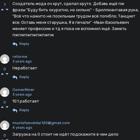
Создатель мода оч крут, сделал круто. Добавь ещё пж
7
фразы:"Буду бить окуратно, но сильно" - Бриллиантавая рука,
"Всё что нажито не посильным трудом всё погибло; Танцуют
все; Оставь меня старушка, Я в печали" -Иван Васильевич
меняет профессию и тд я пока не вспомнил ещё. Заметь
пжпжпжпжпжпжпж
Reply
reforme
3 years ago
Неработает
0
Reply
GomerMiner
3 years ago
10.1 работает
0
Reply
mustafaeveldar120@gmail.com
4 years ago
Загрузка на 0 стоит не идёт подскажите в чем дело
0