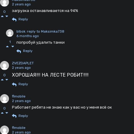
2 years ago
загрузка останавливается на 94%
0
Reply
blbok
reply to Maksimka738
6 months ago
1
попробуй удалить танки
Reply
ZVEZDAPLET
2 years ago
ХОРОШАЯ!!! НА ЛЕСТЕ РОБИТ!!!!
0
Reply
flmobile
2 years ago
Работает ребята не знаю как у вас но у меня всё ок
0
Reply
flmobile
2 years ago