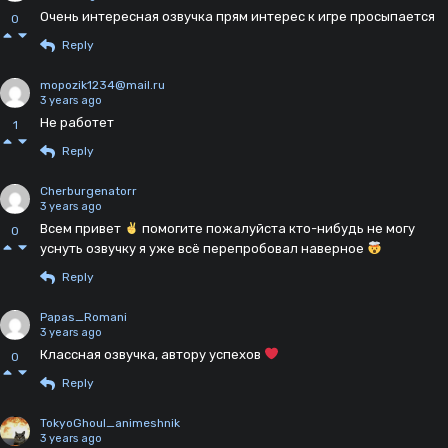
Очень интересная озвучка прям интерес к игре просыпается
0
Reply
mopozik1234@mail.ru
3 years ago
Не работет
1
Reply
Cherburgenatorr
3 years ago
Всем привет
помогите пожалуйста кто-нибудь не могу
0
уснуть озвучку я уже всё перепробовал наверное
Reply
Papas_Romani
3 years ago
Классная озвучка, автору успехов
0
Reply
TokyoGhoul_animeshnik
3 years ago