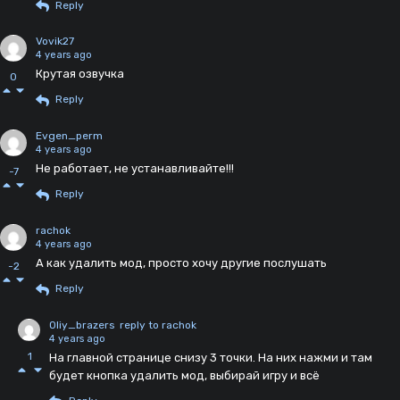
Reply
Vovik27
4 years ago
Крутая озвучка
0
Reply
Evgen_perm
4 years ago
Не работает, не устанавливайте!!!
-7
Reply
rachok
4 years ago
А как удалить мод, просто хочу другие послушать
-2
Reply
Oliy_brazers
reply to rachok
4 years ago
1
На главной странице снизу 3 точки. На них нажми и там
будет кнопка удалить мод, выбирай игру и всё