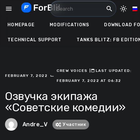
Skip
menu
search
light_mode
to
content
HOMEPAGE
MODIFICATIONS
DOWNLOAD FO
TECHNICAL SUPPORT
TANKS BLITZ: FB EDITIO
CREW VOICES
ㅤ|ㅤ
ㅤLAST UPDATED:
⌙
FEBRUARY 7, 2022
FEBRUARY 7, 2022 AT 06:32
Озвучка экипажа
«Советские комедии»
Andre_V
Участник