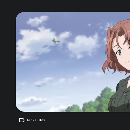
label
Tanks Blitz