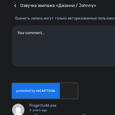
chevron_left
Озвучка экипажа «Джонни / Johnny»
Оценить запись могут только авторизованные пользоват
Progetto46.exe
5 years ago