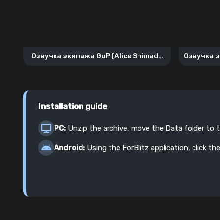
Озвучка экипажа GuP (Alice Shimada
Озвучка э
из All Star University)
Installation guide
PC:
Unzip the archive, move the Data folder to 
Android:
Using the ForBlitz application, click the