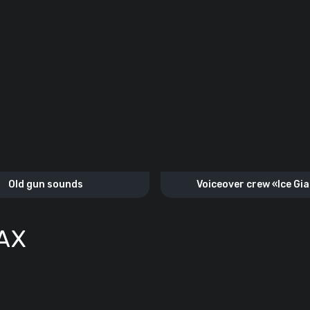
Old gun sounds
Voiceover crew «Ice Gi
AX