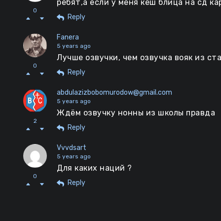
ребят,а если у меня кеш блица на сд к
0
Reply
Fanera
5 years ago
Лучше озвучки, чем озвучка вояк из ст
0
Reply
abdulazizbobomurodow@gmail.com
5 years ago
Ждём озвучку нонны из школы правда
2
Reply
Vvvdsart
5 years ago
Для каких наций ?
0
Reply