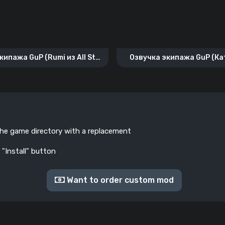
кипажа GuP (Rumi из All Star
Озвучка экипажа GuP (К
University)
школы “Правда”)
the game directory with a replacement
 "Install" button
Want to order custom mod