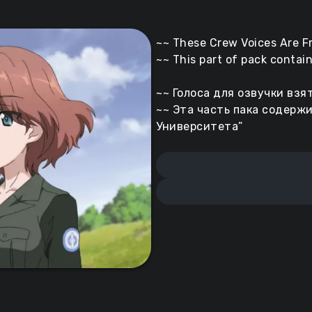
~~ These Crew Voices Are F
~~ This part of pack contain
~~ Голоса для озвучки взя
~~ Эта часть пака содерж
Университета”