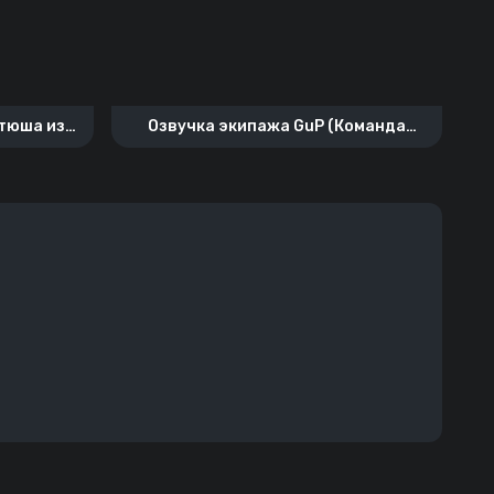
атюша из
Озвучка экипажа GuP (Команда
«Леопон»)