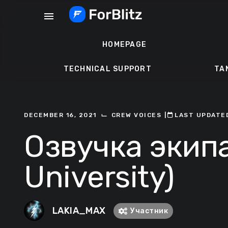
Skip
menu
to
content
HOMEPAGE
TECHNICAL SUPPORT
TA
⌙
DECEMBER 16, 2021
CREW VOICES
ㅤ|ㅤ
ㅤLAST UPDATED
Озвучка экипа
University)
LAKIA_MAX
Участник