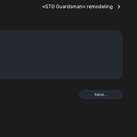
chevron_right
«STG Guardsman» remodeling