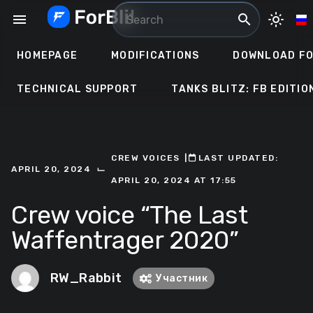
Skip
menu
search
light_mode
to
content
HOMEPAGE
MODIFICATIONS
DOWNLOAD FO
TECHNICAL SUPPORT
TANKS BLITZ: FB EDITIO
CREW VOICES
ㅤ|ㅤ
ㅤLAST UPDATED:
⌙
APRIL 20, 2024
APRIL 20, 2024 AT 17:55
Crew voice “The Last
Waffentrager 2020”
RW_Rabbit
Участник