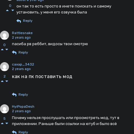
0
он так то есть просто в инете поискать и самому
установить, у меня его озвучка была
Reply
Rattlesnake
2 years ago
пасиба рв реббит, видосы твои смотрю
0
Reply
caxap_3432
2 years ago
как на пк поставить мод
2
Reply
HyiPopaDesh
2 years ago
Почему нельзя прослушать или просмотреть мод, тут в
5
приложении. Раньше были ссылки на ютуб и было всë
Reply