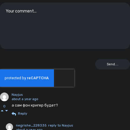
Nayjus
about a year ago
а сам фон кригер будет?
0
Reply
negrishe_228335
reply to Nayjus
about a year ago