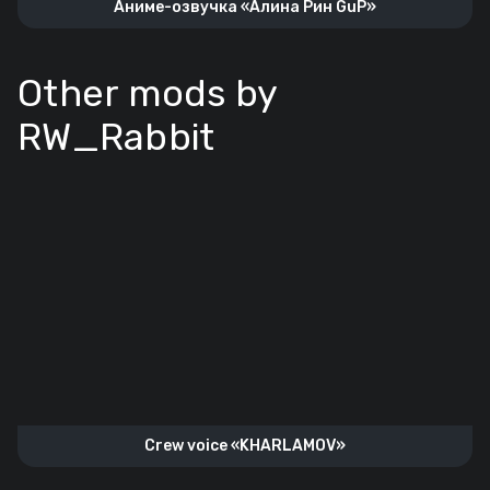
Аниме-озвучка «Алина Рин GuP»
Other mods by
RW_Rabbit
Crew voice «KHARLAMOV»