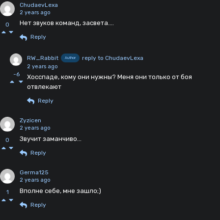
ChudaevLexa
2 years ago
Нет звуков команд, засвета....
0
Reply
RW_Rabbit
reply to ChudaevLexa
Author
2 years ago
-6
Хосспаде, кому они нужны? Меня они только от боя
отвлекают
Reply
Zyzicen
2 years ago
Звучит заманчиво...
0
Reply
Germa125
2 years ago
Вполне себе, мне зашло;)
1
Reply