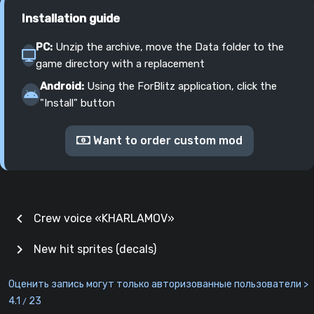
Installation guide
PC:
Unzip the archive, move the Data folder to the
game directory with a replacement
Android:
Using the ForBlitz application, click the
"Install" button
Want to order custom mod
chevron_left
Crew voice «KHARLAMOV»
chevron_right
New hit sprites (decals)
Оценить запись могут только авторизованные пользователи >
4.1
23
/