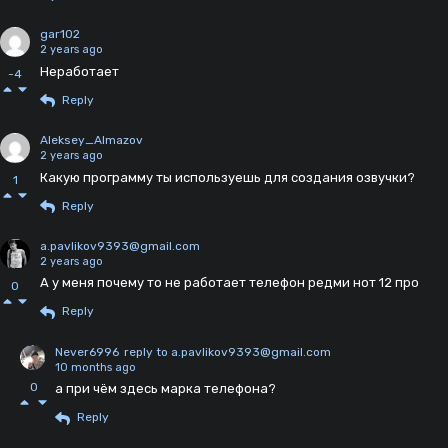
gar102
2 years ago
Неработает
-4
Reply
Aleksey_Almazov
2 years ago
Какую программу ты используешь для создания озвучки?
1
Reply
a.pavlikov9393@gmail.com
2 years ago
А у меня почему то не работает телефон редми нот 12 про
0
Reply
Never6996
reply to a.pavlikov9393@gmail.com
10 months ago
0
а при чём здесь марка телефона?
Reply