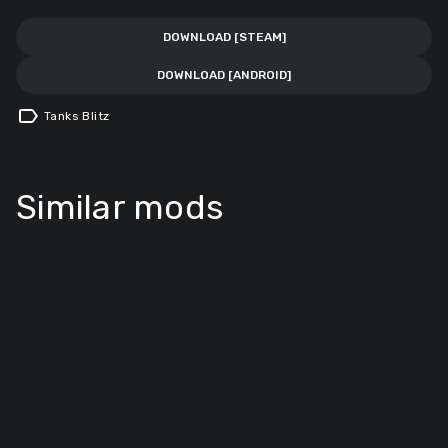
DOWNLOAD [STEAM]
DOWNLOAD [ANDROID]
label
Tanks Blitz
Similar mods