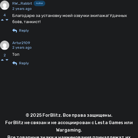
RW_Rabbit
Author
2 years ago
4
Благодарю за установку моей озвучки экипажа! Удачных
боёв, танкист!
Reply
Artur2109
2 years ago
Топ
2
Reply
© 2025 ForBlitz. Все права защищены.
ForBlitz не связан и не ассоциирован с Lesta Games или
Wargaming.
Все товарные знаки и наименования принадлежат их