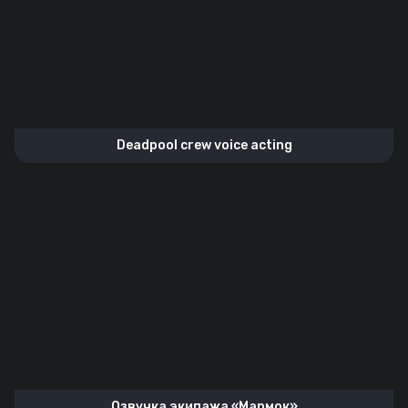
Deadpool crew voice acting
Озвучка экипажа «Мармок»