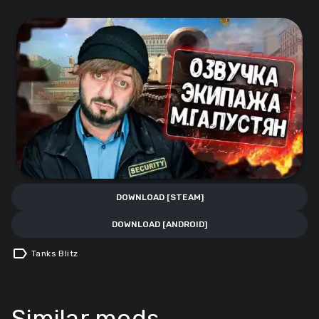
DOWNLOAD [STEAM]
DOWNLOAD [ANDROID]
label
Tanks Blitz
Similar mods