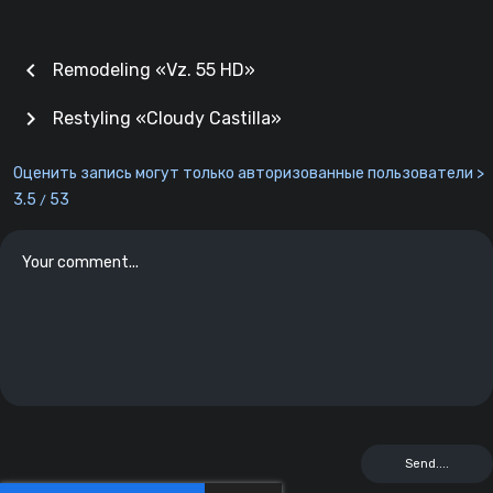
chevron_left
Remodeling «Vz. 55 HD»
chevron_right
Restyling «Cloudy Castilla»
Оценить запись могут только авторизованные пользователи >
3.5
53
/