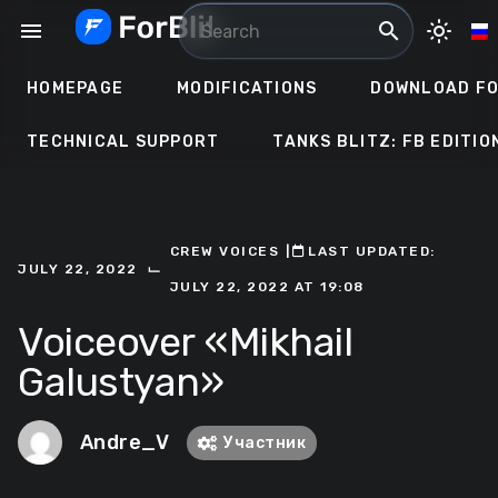
Skip
menu
search
light_mode
to
content
HOMEPAGE
MODIFICATIONS
DOWNLOAD FO
TECHNICAL SUPPORT
TANKS BLITZ: FB EDITIO
CREW VOICES
ㅤ|ㅤ
ㅤLAST UPDATED:
⌙
JULY 22, 2022
JULY 22, 2022 AT 19:08
Voiceover «Mikhail
Galustyan»
Andre_V
Участник