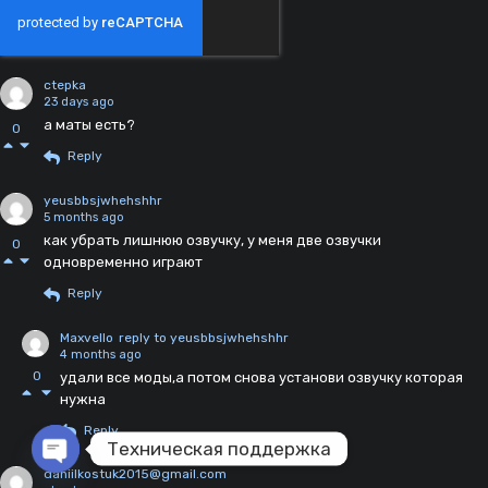
ctepka
23 days ago
а маты есть?
0
Reply
yeusbbsjwhehshhr
5 months ago
как убрать лишнюю озвучку, у меня две озвучки
0
одновременно играют
Reply
Maxvello
reply to yeusbbsjwhehshhr
4 months ago
0
удали все моды,а потом снова установи озвучку которая
нужна
Reply
Техническая поддержка
daniilkostuk2015@gmail.com
Open chaty