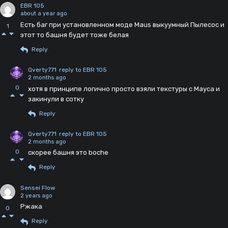
EBR 105
about a year ago
Есть баг при установленном моде Maus выкуумный Пылесос и
1
этот то башня будет тоже белая
Reply
Qverty771
reply to EBR 105
2 months ago
0
хотя в принципе логично просто взяли текстуры с Мауса и
закинули в сотку
Reply
Qverty771
reply to EBR 105
2 months ago
0
скорее башня это boche
Reply
Sensei Flow
2 years ago
Ржака
0
Reply