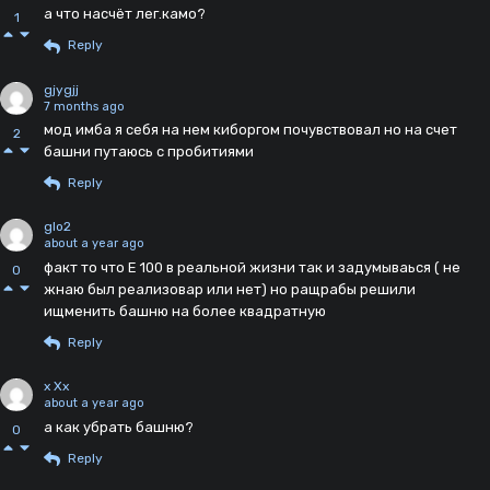
а что насчёт лег.камо?
1
Reply
gjygjj
7 months ago
мод имба я себя на нем киборгом почувствовал но на счет
2
башни путаюсь с пробитиями
Reply
glo2
about a year ago
факт то что Е 100 в реальной жизни так и задумываься ( не
0
жнаю был реализовар или нет) но ращрабы решили
ищменить башню на более квадратную
Reply
x Xx
about a year ago
а как убрать башню?
0
Reply