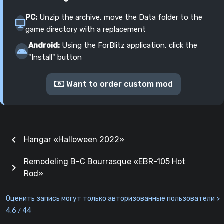
PC:
Unzip the archive, move the Data folder to the
game directory with a replacement
Android:
Using the ForBlitz application, click the
"Install" button
Want to order custom mod
chevron_left
Hangar «‎Halloween 2022»
Remodeling B-C Bourrasque «EBR-105 Hot
chevron_right
Rod»
Оценить запись могут только авторизованные пользователи >
4.6
44
/