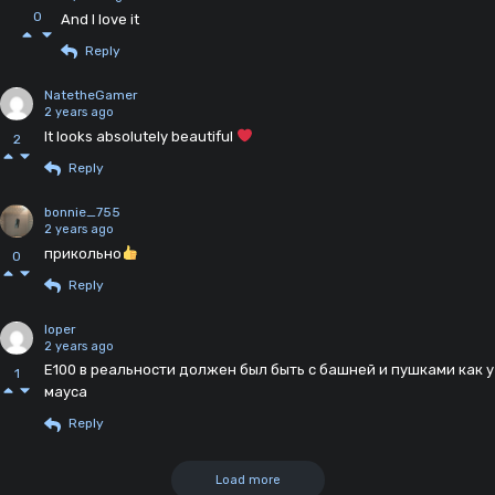
0
And I love it
Reply
NatetheGamer
2 years ago
It looks absolutely beautiful
2
Reply
bonnie_755
2 years ago
прикольно
0
Reply
loper
2 years ago
Е100 в реальности должен был быть с башней и пушками как у
1
мауса
Reply
Load more