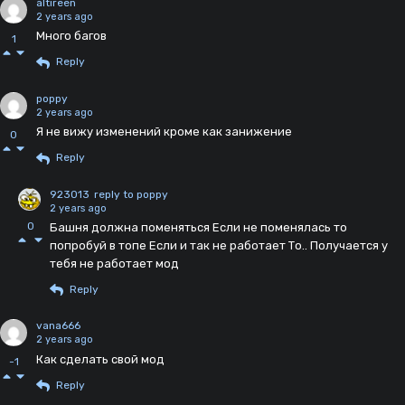
altireen
2 years ago
Много багов
1
Reply
poppy
2 years ago
Я не вижу изменений кроме как занижение
0
Reply
923013
reply to poppy
2 years ago
0
Башня должна поменяться Если не поменялась то
попробуй в топе Если и так не работает То.. Получается у
тебя не работает мод
Reply
vana666
2 years ago
Как сделать свой мод
-1
Reply