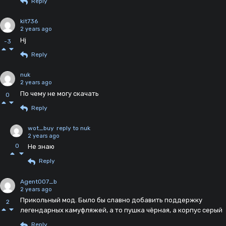
Reply
kit736
2 years ago
Hj
-3
Reply
nuk
2 years ago
По чему не могу скачать
0
Reply
wot_buy
reply to nuk
2 years ago
0
Не знаю
Reply
Agent007_b
2 years ago
Прикольный мод. Было бы славно добавить поддержку
2
легендарных камуфляжей, а то пушка чёрная, а корпус серый
Reply