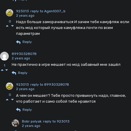
923013
reply to Agent007_b
2 years ago
0
Надо больше заморачиваться И зачем тебе камуфляж если
есть мод который лучше камуфляжа почти по всем
параметрам
Reply
89930328078
2 years ago
Не практично в игре мешает но мод забавный мне зашёл
1
Reply
923013
reply to 89930328078
2 years ago
0
А чем он мешает? Тебе просто привыкнуть надо, главное,
что работает и само собой тебе нравится
Reply
Bobr polyak
reply to 923013
2 years ago