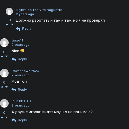
lkgfstubc
reply to Baguette
2 years ago
0
Должно работать и там и там, но я не проверял
Reply
tiago11
2 years ago
Nice
0
Reply
Roxannewolf623
2 years ago
Мод топ
0
Reply
RTP XD DKJ
2 years ago
А другие игроки видят моды я не понимаю?
0
Reply