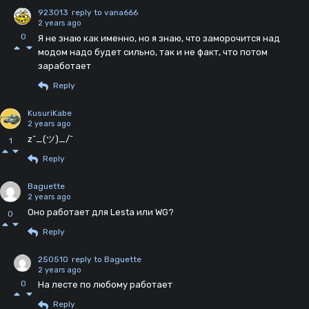
923013
reply to vana666
2 years ago
0
Я не знаю как именно, но я знаю, что заморочится над
модом надо будет сильно, так и не факт, что потом
заработает
Reply
KusuriKabe
2 years ago
z¯_(ツ)_/¯
1
Reply
Baguette
2 years ago
Оно работает для Lesta или WG?
0
Reply
250510
reply to Baguette
2 years ago
0
На лесте по любому работает
Reply