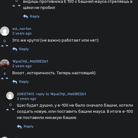
0
видишь противника Е 100 с башней мауса стреляешь в
щёки не пробил
Reply
ed_norton
2 years ago
Это же круто! (не важно работает или нет)
0
Reply
1KpaCHjI_MeDBEDb1
2 years ago
Вооот , историчность. Теперь настоящий)
4
Reply
20KOTA13
reply to 1KpaCHjI_MeDBEDb1
2 years ago
0
Щас будет душно, у е-100 не было сначало башни, хотели
создать новую, или поставить башню мауса. В итоге е-100
не поставили никакую башкю
Reply