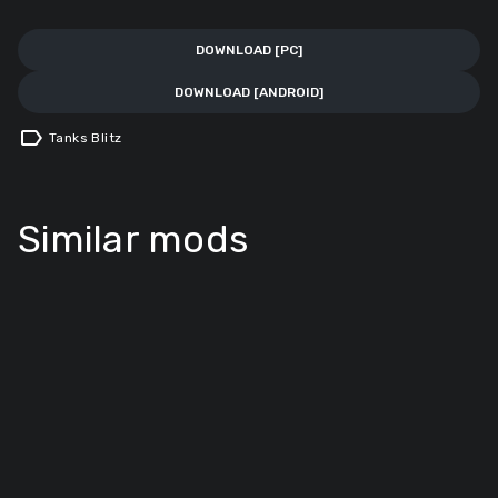
DOWNLOAD [PC]
DOWNLOAD [ANDROID]
label
Tanks Blitz
Similar mods