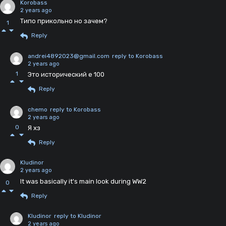
Korobass
2 years ago
Типо прикольно но зачем?
1
Reply
andrei4892023@gmail.com
reply to Korobass
2 years ago
1
Это исторический е 100
Reply
chemo
reply to Korobass
2 years ago
0
Я хз
Reply
Kludinor
2 years ago
It was basically it's main look during WW2
0
Reply
Kludinor
reply to Kludinor
2 years ago