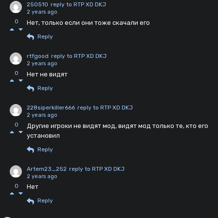
250510
reply to RTP XD DKJ
2 years ago
0
Нет, только если они тоже скачали его
Reply
rtfgood
reply to RTP XD DKJ
2 years ago
0
Нет не видят
Reply
228siperkiller666
reply to RTP XD DKJ
2 years ago
0
Другие игроки не видят мод, видят мод только те, кто его
установил
Reply
Artem23_252
reply to RTP XD DKJ
2 years ago
0
Нет
Reply