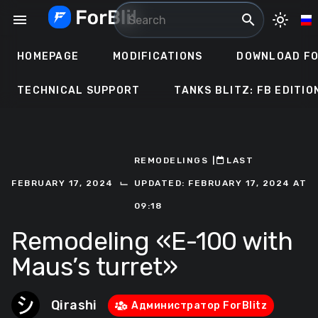
Skip
menu
search
light_mode
to
content
HOMEPAGE
MODIFICATIONS
DOWNLOAD FO
TECHNICAL SUPPORT
TANKS BLITZ: FB EDITIO
REMODELINGS
ㅤ|ㅤ
ㅤLAST
⌙
FEBRUARY 17, 2024
UPDATED: FEBRUARY 17, 2024 AT
09:18
Remodeling «E-100 with
Maus’s turret»
Qirashi
Администратор ForBlitz