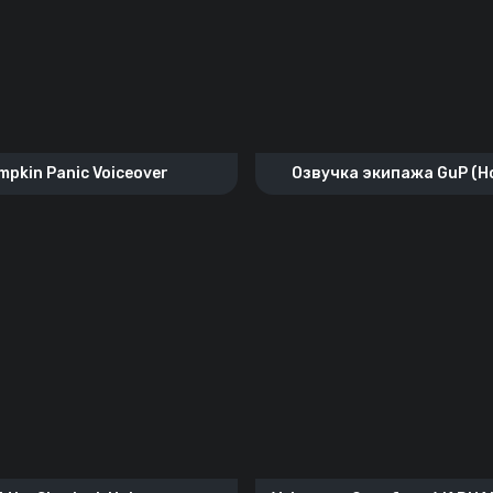
mpkin Panic Voiceover
Озвучка экипажа GuP (Н
школы “Правда”)