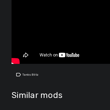
label
Tanks Blitz
Similar mods