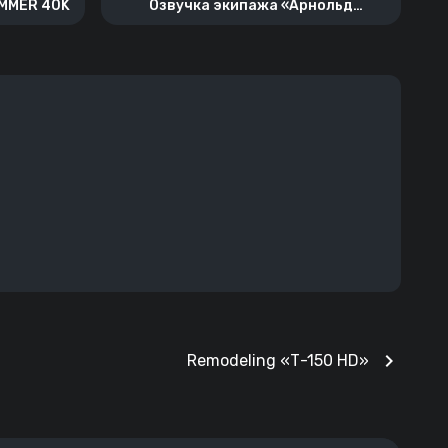
AMMER 40K
Озвучка экипажа «Арнольд
Шварценеггер»
chevron_right
Remodeling «Т-150 HD»