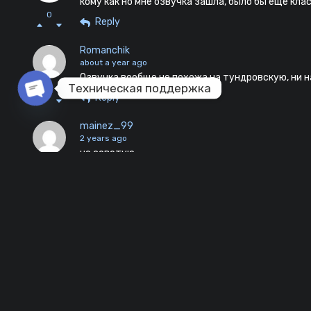
кому как но мне озвучка зашла, было бы еще кла
0
Reply
Romanchik
about a year ago
Озвучка вообще не похожа на тундровскую, ни 
Техническая поддержка
1
Reply
Open chaty
mainez_99
2 years ago
не советую
0
Reply
Ferz_
2 years ago
какие-то отладки Сузуки.бля дайте мне просто z
-2
Reply
gneg_beng
2 years ago
Прикольный мод, но есть одно пожелание: пожал