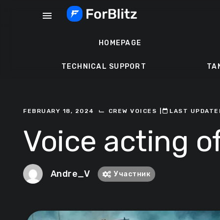
Skip
menu
to
content
HOMEPAGE
TECHNICAL SUPPORT
TA
⌙
FEBRUARY 18, 2024
CREW VOICES
ㅤ|ㅤ
ㅤLAST UPDATED
Voice acting o
Andre_V
Участник