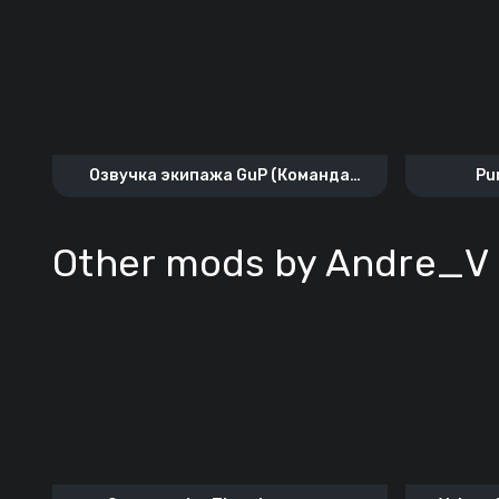
Озвучка экипажа GuP (Команда
Pu
«Кряква»)
Other mods by Andre_V