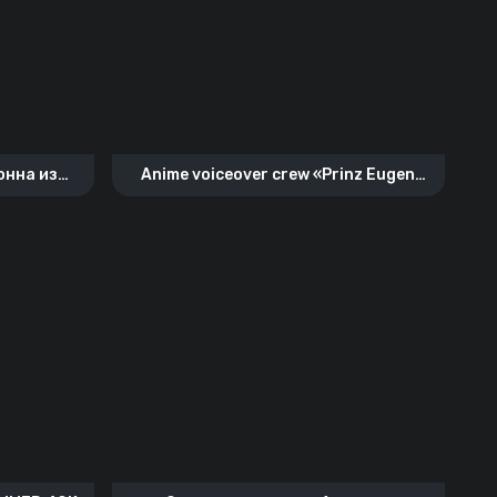
онна из
Anime voiceover crew «Prinz Eugen
Azur Lane»