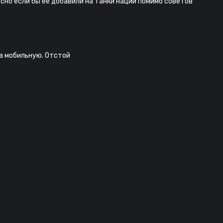
ссно если бы ее добавили на танки наций помимо советов
на мобильную. Отстой
ip файл я сделаю все сам у вас все максимально не удобно!
уйста, добавьте реверберации озвучке/другие эффекты, чтобы бы