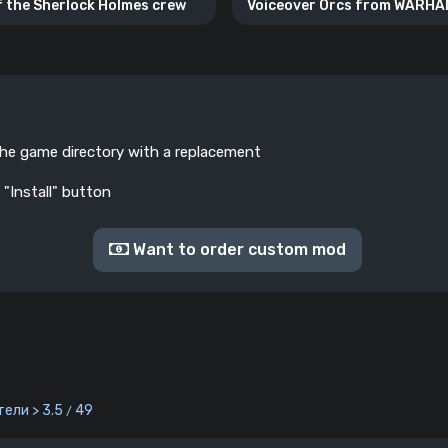
f the Sherlock Holmes crew
Voiceover Orcs from WARH
the game directory with a replacement
 "Install" button
Want to order custom mod
ели > 3.5
49
/