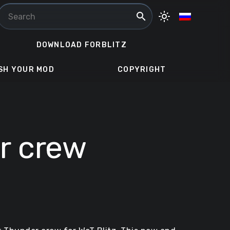
search
light_mode
DOWNLOAD FORBLITZ
SH YOUR MOD
COPYRIGHT
r crew