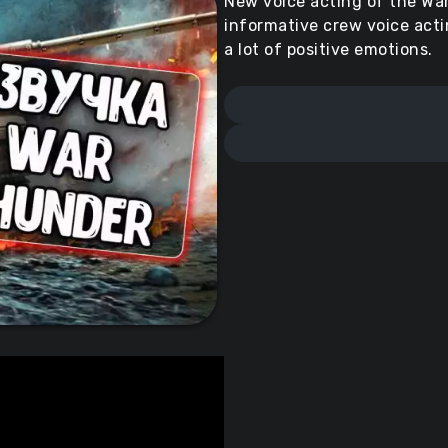
New voice acting of the Wa
informative crew voice act
a lot of positive emotions.