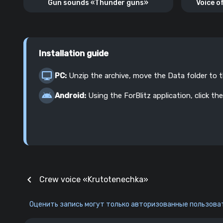
Gun sounds «Thunder guns»
Voice o
Installation guide
PC:
Unzip the archive, move the Data folder to 
Android:
Using the ForBlitz application, click the
chevron_left
Crew voice «Krutotenechka»
Оценить запись могут только авторизованные пользоват