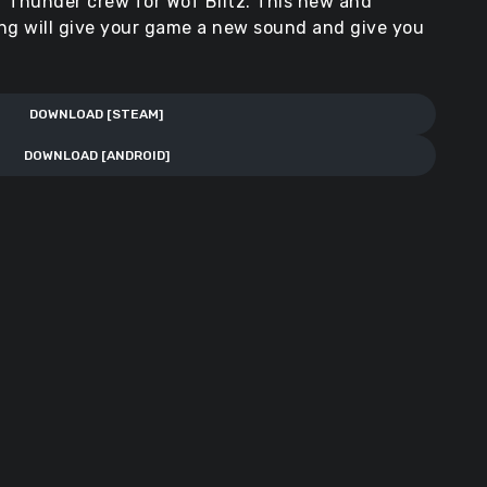
r Thunder crew for WoT Blitz. This new and
ing will give your game a new sound and give you
DOWNLOAD [STEAM]
DOWNLOAD [ANDROID]