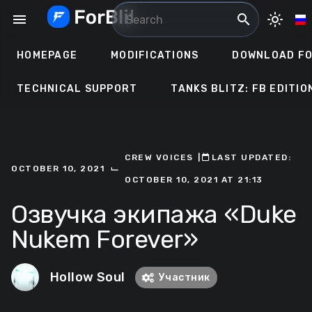
Skip
menu
search
light_mode
to
content
HOMEPAGE
MODIFICATIONS
DOWNLOAD FO
TECHNICAL SUPPORT
TANKS BLITZ: FB EDITIO
CREW VOICES
ㅤ|ㅤ
ㅤLAST UPDATED:
⌙
OCTOBER 10, 2021
OCTOBER 10, 2021 AT 21:13
Озвучка экипажа «Duke
Nukem Forever»
Hollow Soul
Участник