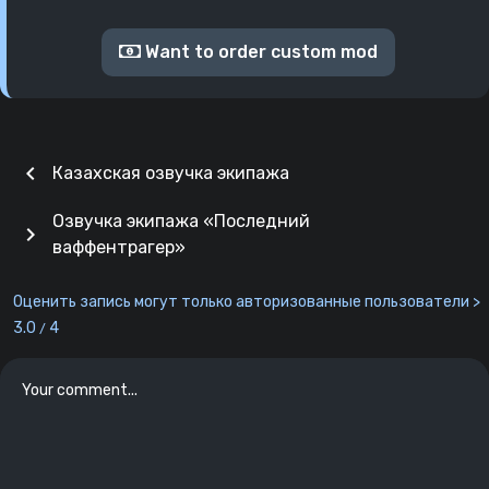
Want to order custom mod
chevron_left
Казахская озвучка экипажа
Озвучка экипажа «Последний
chevron_right
ваффентрагер»
Оценить запись могут только авторизованные пользователи >
3.0
4
/