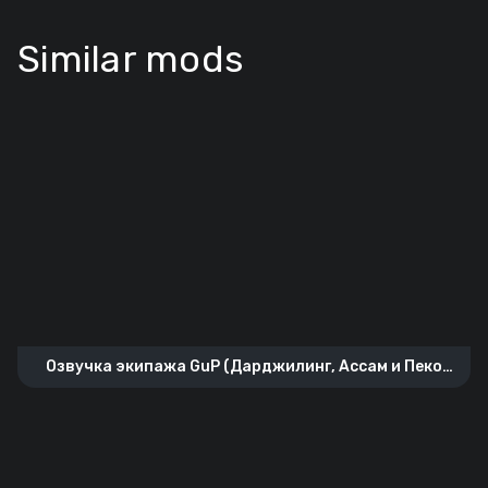
Similar mods
Озвучка экипажа GuP (Дарджилинг, Ассам и Пеко
Оранж из школы “Святая Глориана”)