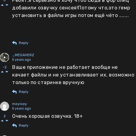
Ребят,я серьезно я хочу чтоб сюда в фор блиц
0
добавили озвучку сенсея!Потому что,это гемр
установить в файлы игры потом ещё чёто .......
Reply
_MEGAHERZ
5 years ago
Ваше приложение не работает вообще не
-2
качает файлы и не устанавливает их, возможно
только по старинке вручную
Reply
moyisey
5 years ago
Очень хорошая озвучка. 18+
2
Reply