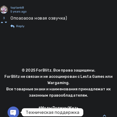
toptank8
5 years ago
Опоаоаооа новая озвучка)
3
Reply
© 2025 ForBlitz. Все права защищены.
ForBlitz не связан и не ассоциирован с Lesta Games или
Wargaming.
Все товарные знаки и наименования принадлежат их
законным правообладателям.
#МодыДолжныЖить
Техническая поддержка
expand_less