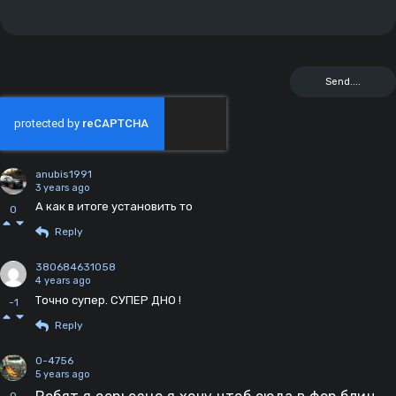
anubis1991
3 years ago
А как в итоге установить то
0
Reply
380684631058
4 years ago
Точно супер. СУПЕР ДНО !
-1
Reply
0-4756
5 years ago