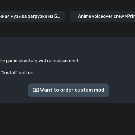
ная музыка загрузки из ББ
Anime voiceover crew «Pri
(WoT)
Azur Lane»
the game directory with a replacement
 "Install" button
Want to order custom mod