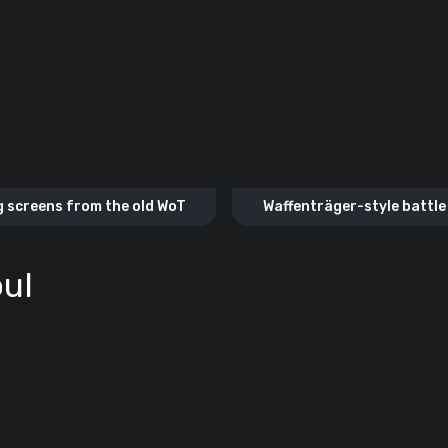
 screens from the old WoT
Waffenträger-style battle
screens
ul