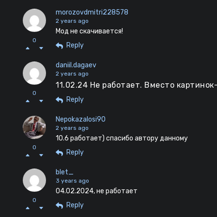
morozovdmitri228578
2 years ago
Мод не скачивается!
0
Reply
daniil.dagaev
2 years ago
11.02.24 Не работает. Вместо картино
0
Reply
Nepokazalosi90
2 years ago
10.6 работает) спасибо автору данному
0
Reply
blet_
3 years ago
04.02.2024, не работает
0
Reply