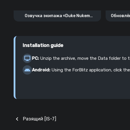
Озвучка экипажа «Duke Nukem
Обновлён
Forever»
Installation guide
PC:
Unzip the archive, move the Data folder to 
Android:
Using the ForBlitz application, click the
chevron_left
Разящий [IS-7]