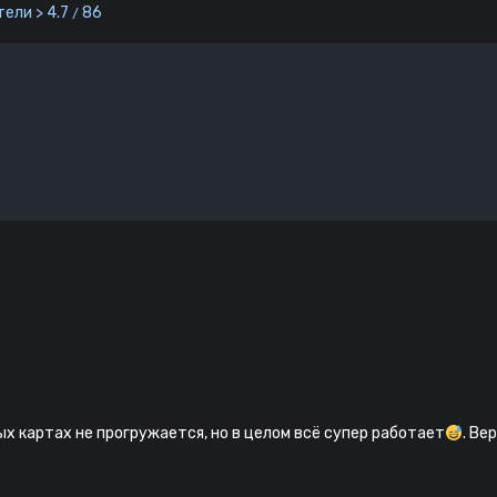
ели > 4.7
86
/
ых картах не прогружается, но в целом всё супер работает
. Ве