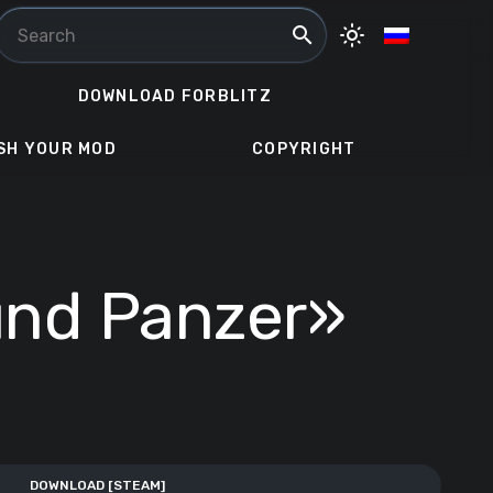
search
light_mode
DOWNLOAD FORBLITZ
SH YOUR MOD
COPYRIGHT
und Panzer»
DOWNLOAD [STEAM]