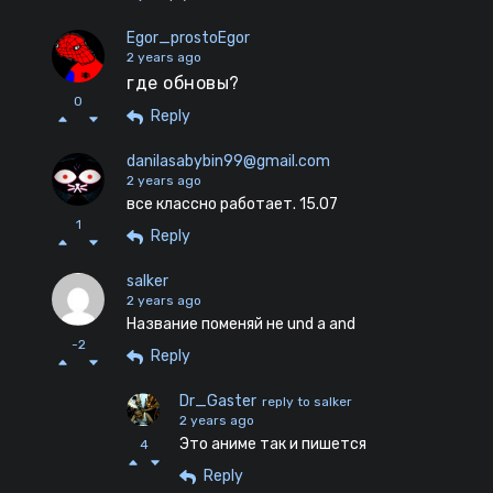
Egor_prostoEgor
2 years ago
где обновы?
0
Reply
danilasabybin99@gmail.com
2 years ago
все классно работает. 15.07
1
Reply
salker
2 years ago
Название поменяй не und а and
-2
Reply
Dr_Gaster
reply to salker
2 years ago
Это аниме так и пишется
4
Reply