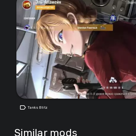
label
Tanks Blitz
Similar mods