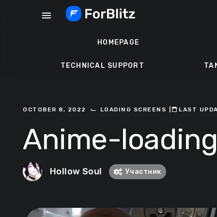
Skip
menu
to
content
HOMEPAGE
TECHNICAL SUPPORT
TA
⌙
OCTOBER 8, 2022
LOADING SCREENS
ㅤ|ㅤ
ㅤLAST UPD
Anime-loading
Hollow Soul
Участник