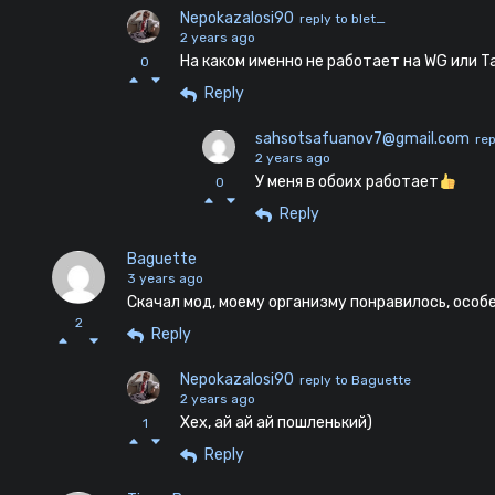
Nepokazalosi90
reply to blet_
2 years ago
На каком именно не работает на WG или Ta
0
Reply
sahsotsafuanov7@gmail.com
rep
2 years ago
У меня в обоих работает
0
Reply
Baguette
3 years ago
Скачал мод, моему организму понравилось, особ
2
Reply
Nepokazalosi90
reply to Baguette
2 years ago
Хех, ай ай ай пошленький)
1
Reply