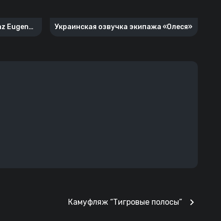
nz Eugen
Украинская озвучка экипажа «Олеся»
chevron_right
Камуфляж “Тигровые полосы”